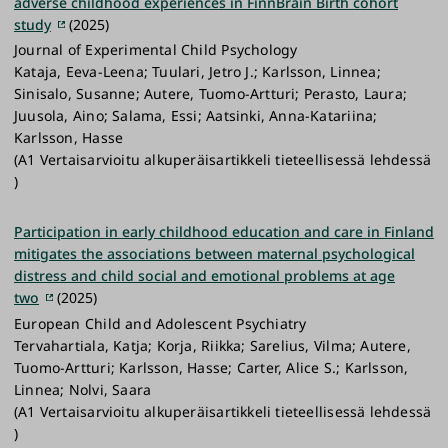
adverse childhood experiences in FinnBrain Birth cohort
study
(2025)
Journal of Experimental Child Psychology
Kataja, Eeva-Leena; Tuulari, Jetro J.; Karlsson, Linnea;
Sinisalo, Susanne; Autere, Tuomo-Artturi; Perasto, Laura;
Juusola, Aino; Salama, Essi; Aatsinki, Anna-Katariina;
Karlsson, Hasse
(A1 Vertaisarvioitu alkuperäisartikkeli tieteellisessä lehdessä
)
Participation in early childhood education and care in Finland
mitigates the associations between maternal psychological
distress and child social and emotional problems at age
two
(2025)
European Child and Adolescent Psychiatry
Tervahartiala, Katja; Korja, Riikka; Sarelius, Vilma; Autere,
Tuomo-Artturi; Karlsson, Hasse; Carter, Alice S.; Karlsson,
Linnea; Nolvi, Saara
(A1 Vertaisarvioitu alkuperäisartikkeli tieteellisessä lehdessä
)