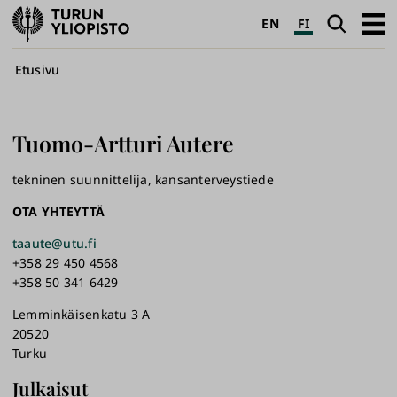
Turun
Haku
Avaa
EN
FI
yliopisto
pääva
Murupolku
Etusivu
Tuomo-Artturi
Autere
tekninen suunnittelija, kansanterveystiede
OTA YHTEYTTÄ
taaute@utu.fi
+358 29 450 4568
+358 50 341 6429
Lemminkäisenkatu 3 A
20520
Turku
Julkaisut