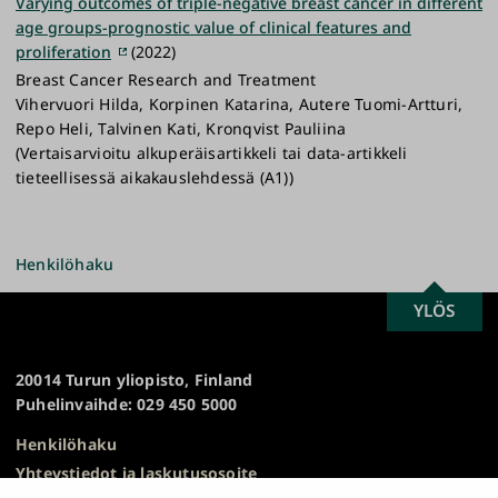
Varying outcomes of triple-negative breast cancer in different
age groups-prognostic value of clinical features and
proliferation
(2022)
Breast Cancer Research and Treatment
Vihervuori Hilda, Korpinen Katarina, Autere Tuomi-Artturi,
Repo Heli, Talvinen Kati, Kronqvist Pauliina
(Vertaisarvioitu alkuperäisartikkeli tai data-artikkeli
tieteellisessä aikakauslehdessä (A1))
Henkilöhaku
SCROLL
YLÖS
Turun
TO
yliopisto
TOP
20014 Turun yliopisto, Finland
Puhelinvaihde: 029 450 5000
Henkilöhaku
Yhteystiedot ja laskutusosoite