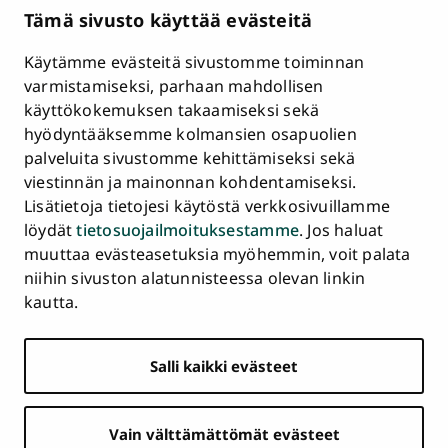
Kampuskartta
Tämä sivusto käyttää evästeitä
HR Excellence in Research
Tietosuojailmoitus
Käytämme evästeitä sivustomme toiminnan
Asiakirjajulkisuuskuvaus ja tietopyynnöt
varmistamiseksi, parhaan mahdollisen
käyttökokemuksen takaamiseksi sekä
Väärinkäytösepäilyt
hyödyntääksemme kolmansien osapuolien
Saavutettavuusseloste
palveluita sivustomme kehittämiseksi sekä
Palaute
viestinnän ja mainonnan kohdentamiseksi.
Intranet ja sähköiset työkalut
Lisätietoja tietojesi käytöstä verkkosivuillamme
Evästeasetukset
löydät
tietosuojailmoituksestamme
. Jos haluat
muuttaa evästeasetuksia myöhemmin, voit palata
Turun
Turun
Turun
Turun
Turun
Turun
niihin sivuston alatunnisteessa olevan linkin
Päävalikko
yliopisto
yliopisto
yliopisto
yliopisto
yliopisto
yliopisto
ETUSIVU
kautta.
alatunnisteessa
Facebookissa
Instagramissa
Blueskyssa
YouTubessa
LinkedInissä
TikTokissa
OPISKELIJAKSI
Salli kaikki evästeet
TUTKIMUS
YHTEISTYÖ
Vain välttämättömät evästeet
YLIOPISTO