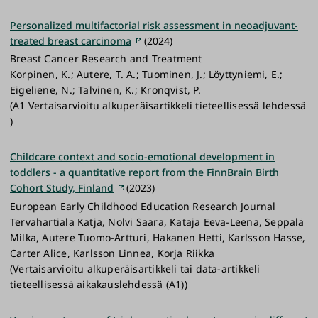
Personalized multifactorial risk assessment in neoadjuvant-
treated breast carcinoma
(2024)
Breast Cancer Research and Treatment
Korpinen, K.; Autere, T. A.; Tuominen, J.; Löyttyniemi, E.;
Eigeliene, N.; Talvinen, K.; Kronqvist, P.
(A1 Vertaisarvioitu alkuperäisartikkeli tieteellisessä lehdessä
)
Childcare context and socio-emotional development in
toddlers - a quantitative report from the FinnBrain Birth
Cohort Study, Finland
(2023)
European Early Childhood Education Research Journal
Tervahartiala Katja, Nolvi Saara, Kataja Eeva-Leena, Seppalä
Milka, Autere Tuomo-Artturi, Hakanen Hetti, Karlsson Hasse,
Carter Alice, Karlsson Linnea, Korja Riikka
(Vertaisarvioitu alkuperäisartikkeli tai data-artikkeli
tieteellisessä aikakauslehdessä (A1))