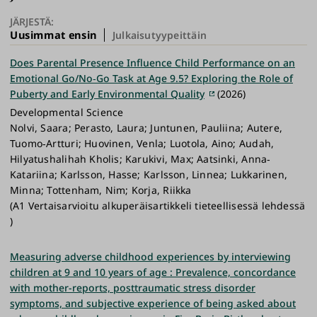
JÄRJESTÄ:
Uusimmat ensin
Julkaisutyypeittäin
Does Parental Presence Influence Child Performance on an
Emotional Go/No‐Go Task at Age 9.5? Exploring the Role of
Puberty and Early Environmental Quality
(2026)
Developmental Science
Nolvi, Saara; Perasto, Laura; Juntunen, Pauliina; Autere,
Tuomo‐Artturi; Huovinen, Venla; Luotola, Aino; Audah,
Hilyatushalihah Kholis; Karukivi, Max; Aatsinki, Anna‐
Katariina; Karlsson, Hasse; Karlsson, Linnea; Lukkarinen,
Minna; Tottenham, Nim; Korja, Riikka
(A1 Vertaisarvioitu alkuperäisartikkeli tieteellisessä lehdessä
)
Measuring adverse childhood experiences by interviewing
children at 9 and 10 years of age : Prevalence, concordance
with mother-reports, posttraumatic stress disorder
symptoms, and subjective experience of being asked about