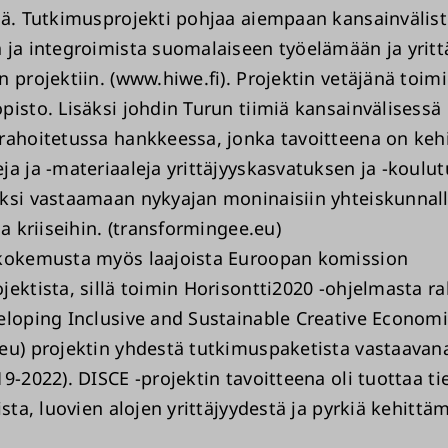
nä. Tutkimusprojekti pohjaa aiempaan kansainvälist
 ja integroimista suomalaiseen työelämään ja yritt
 projektiin. (www.hiwe.fi). Projektin vetäjänä toimi
pisto. Lisäksi johdin Turun tiimiä kansainvälisessä
rahoitetussa hankkeessa, jonka tavoitteena on keh
ja ja -materiaaleja yrittäjyyskasvatuksen ja -koulu
ksi vastaamaan nykyajan moninaisiin yhteiskunnall
ja kriiseihin. (transformingee.eu)
kokemusta myös laajoista Euroopan komission
jektista, sillä toimin Horisontti2020 -ohjelmasta r
eloping Inclusive and Sustainable Creative Econom
eu) projektin yhdestä tutkimuspaketista vastaavana
9-2022). DISCE -projektin tavoitteena oli tuottaa ti
ista, luovien alojen yrittäjyydestä ja pyrkiä kehittä