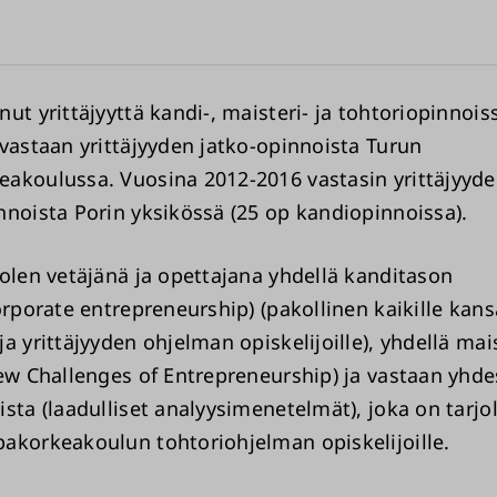
ut yrittäjyyttä kandi-, maisteri- ja tohtoriopinnois
 vastaan yrittäjyyden jatko-opinnoista Turun
akoulussa. Vuosina 2012-2016 vastasin yrittäjyyd
nnoista Porin yksikössä (25 op kandiopinnoissa).
 olen vetäjänä ja opettajana yhdellä kanditason
orporate entrepreneurship) (pakollinen kaikille kans
a yrittäjyyden ohjelman opiskelijoille), yhdellä mai
New Challenges of Entrepreneurship) ja vastaan yhde
sta (laadulliset analyysimenetelmät), joka on tarjoll
akorkeakoulun tohtoriohjelman opiskelijoille.