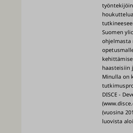
työntekijöi
houkuttelua
tutkineeseen
Suomen ylio
ohjelmasta 
opetusmalle
kehittämise
haasteisiin 
Minulla on 
tutkimuspro
DISCE - Dev
(www.disce.
(vuosina 201
luovista alo