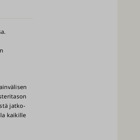
sa.
en
ainvälisen
steritason
stä jatko-
a kaikille