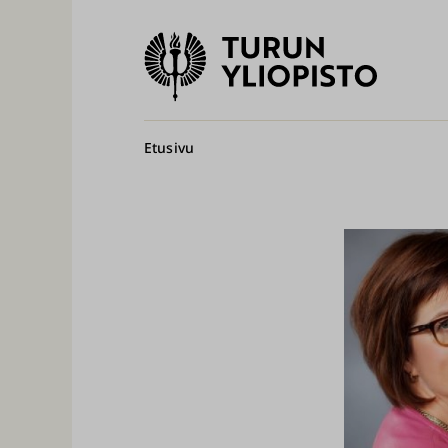
Turun
yliopisto
Pääv
Murupolku
Etusivu