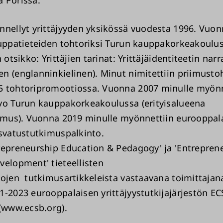
a Porissa.
nnellyt yrittäjyyden yksikössä vuodesta 1996. Vuo
auppatieteiden tohtoriksi Turun kauppakorkeakoulu
n otsikko: Yrittäjien tarinat: Yrittäjäidentiteetin narr
n (englanninkielinen). Minut nimitettiin priimustoh
 tohtoripromootiossa. Vuonna 2007 minulle myönn
vo Turun kauppakorkeakoulussa (erityisalueena
kimus). Vuonna 2019 minulle myönnettiin eurooppal
asvatustutkimuspalkinto.
repreneurship Education & Pedagogy' ja 'Entrepren
velopment' tieteellisten
jojen tutkimusartikkeleista vastaavana toimittajana
1-2023 eurooppalaisen yrittäjyystutkijajärjestön EC
i (www.ecsb.org).