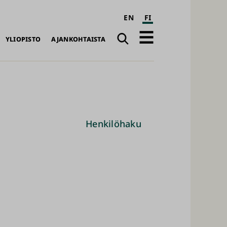
EN
FI
Haku
Avaa
YLIOPISTO
AJANKOHTAISTA
päävalikko
Henkilöhaku