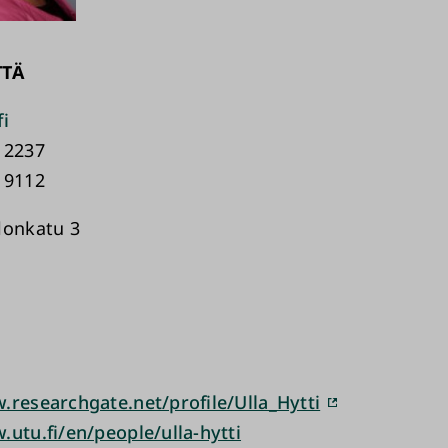
TTÄ
fi
 2237
 9112
lonkatu 3
.researchgate.net/profile/Ulla_Hytti
.utu.fi/en/people/ulla-hytti