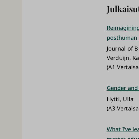
Julkaisu
Reimagining
posthuman 
Journal of 
Verduijn, Ka
(A1 Vertaisa
Gender and
Hytti, Ulla
(A3 Vertais
What I’ve le
master educ