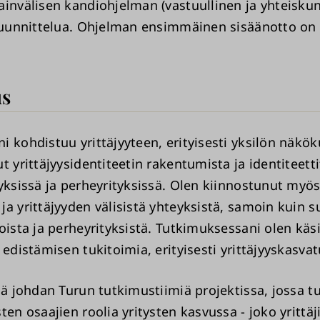
ainvälisen kandiohjelman (vastuullinen ja yhteisku
 suunnittelua. Ohjelman ensimmäinen sisäänotto o
s
i kohdistuu yrittäjyyteen, erityisesti yksilön näkö
t yrittäjyysidentiteetin rakentumista ja identiteett
tyksissä ja perheyrityksissä. Olen kiinnostunut myö
ja yrittäjyyden välisistä yhteyksistä, samoin kuin 
oista ja perheyrityksistä. Tutkimuksessani olen käs
 edistämisen tukitoimia, erityisesti yrittäjyyskasva
lä johdan Turun tutkimustiimiä projektissa, jossa t
ten osaajien roolia yritysten kasvussa - joko yrittäj