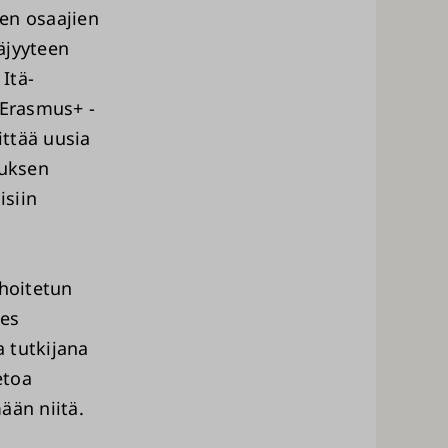
en osaajien
äjyyteen
 Itä-
 Erasmus+ -
ittää uusia
tuksen
isiin
ahoitetun
ies
 tutkijana
etoa
mään niitä.