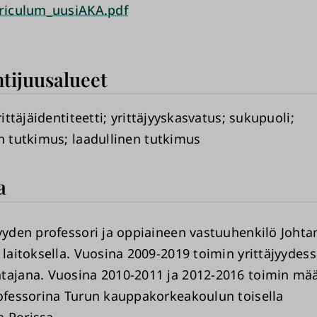
rriculum_uusiAKA.pdf
tijuusalueet
rittäjäidentiteetti
yrittäjyyskasvatus
sukupuoli
en tutkimus
laadullinen tutkimus
a
jyyden professori ja oppiaineen vastuuhenkilö Johta
 laitoksella. Vuosina 2009-2019 toimin yrittäjyydes
tajana. Vuosina 2010-2011 ja 2012-2016 toimin mä
rofessorina Turun kauppakorkeakoulun toisella