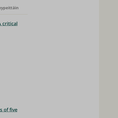
yypeittäin
critical
 of five