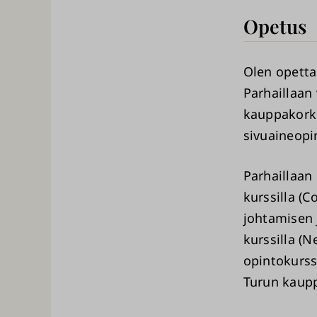
Opetus
Olen opettan
Parhaillaan
kauppakorke
sivuaineopi
Parhaillaan
kurssilla (C
johtamisen j
kurssilla (
opintokurssi
Turun kaupp