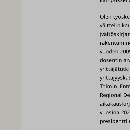
kampuksell
Olen työske
väittelin k
(väitöskirja
rakentumine
vuoden 2005
dosentin ar
yrittäjätut
yrittäjyysk
Toimin 'Ent
Regional De
aikakauskir
vuosina 202
presidentt