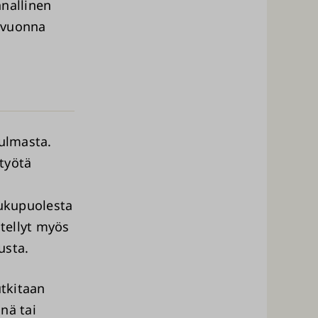
nnallinen
n vuonna
kulmasta.
ityötä
s
sukupuolesta
itellyt myös
tusta.
utkitaan
inä tai