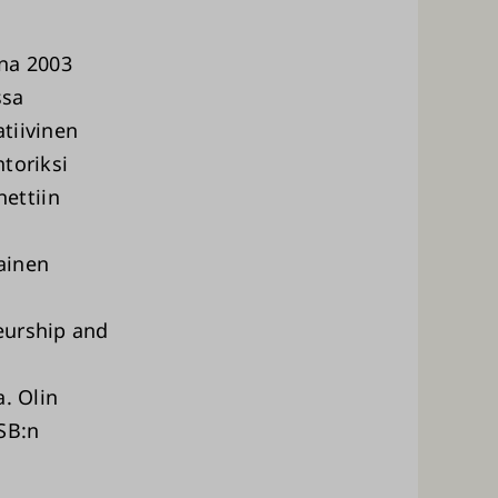
nna 2003
ssa
atiivinen
toriksi
ettiin
ainen
eurship and
. Olin
SB:n