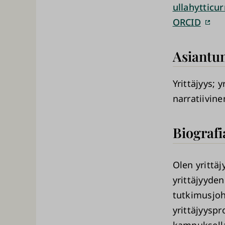
ullahytticu
ORCID
Asiantun
Yrittäjyys
y
narratiivin
Biografi
Olen yrittä
yrittäjyyden
tutkimusjoh
yrittäjyysp