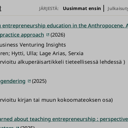
t
Uusimmat ensin
JÄRJESTÄ:
Julkaisut
 entrepreneurship education in the Anthropocene. A 
practice approach
(2026)
Business Venturing Insights
ren; Hytti, Ulla; Lage Arias, Serxia
rvioitu alkuperäisartikkeli tieteellisessä lehdessä )
 gendering
(2025)
arvioitu kirjan tai muun kokoomateoksen osa)
arned about teaching entrepreneurship : perspectives
ators
(2025)