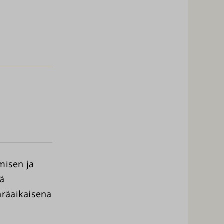
misen ja
sä
äräaikaisena