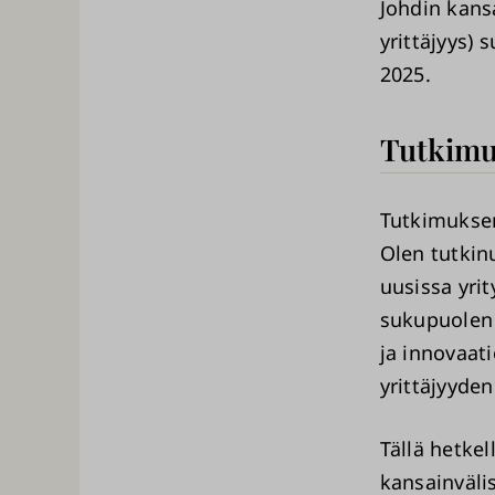
Johdin kans
yrittäjyys)
2025.
Tutkimu
Tutkimuksen
Olen tutkinu
uusissa yri
sukupuolen 
ja innovaati
yrittäjyyden
Tällä hetkel
kansainvälis