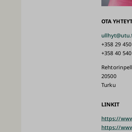
OTA YHTEY
ullhyt@utu.
+358 29 450
+358 40 540
Rehtorinpel
20500
Turku
LINKIT
https://www
https://www