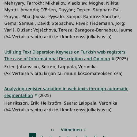
Mehryary, Farrokh; Mikhailov, Vladislav; Moghe, Nikita;
Myntti, Amanda; O’Brien, Dayyán; Oepen, Stephan; Pal,
Proyag; Piha, Jousia; Pyysalo, Sampo; Ramírez-Sánchez,
Gema; Samuel, David; Stepachev, Pavel; Tiedemann, Jörg;
Variš, Dušan; Vojtěchová, Tereza; Zaragoza-Bernabeu, Jaume
(A4 Vertaisarvioitu artikkeli konferenssijulkaisussa)
Utilizing Text Dispersion Keyness on Turkish web registers:
The case of Informational Description and Opinion
(2025)
Erten-Johansson, Selcen; Laippala, Veronika
(A3 Vertaisarvioitu kirjan tai muun kokoomateoksen osa)
Analyzing register variation in web texts through automatic
segmentation
(2025)
Henriksson, Erik; Hellström, Saara; Laippala, Veronika
(A4 Vertaisarvioitu artikkeli konferenssijulkaisussa)
Sivutus
Seuraava
››
Viimeinen
Viimeinen »
sivu
sivu