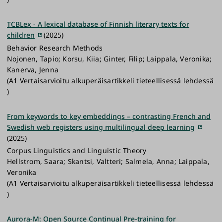
TCBLex - A lexical database of Finnish literary texts for
children
(2025)
Behavior Research Methods
Nojonen, Tapio; Korsu, Kiia; Ginter, Filip; Laippala, Veronika;
Kanerva, Jenna
(A1 Vertaisarvioitu alkuperäisartikkeli tieteellisessä lehdessä
)
From keywords to key embeddings – contrasting French and
Swedish web registers using multilingual deep learning
(2025)
Corpus Linguistics and Linguistic Theory
Hellstrom, Saara; Skantsi, Valtteri; Salmela, Anna; Laippala,
Veronika
(A1 Vertaisarvioitu alkuperäisartikkeli tieteellisessä lehdessä
)
Aurora-M: Open Source Continual Pre-training for