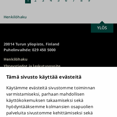
Nykyinen
1
Sivu
2
Sivu
3
Sivu
4
Sivu
5
Sivu
6
Sivu
7
Sivu
8
Sivu
9
sivu
Henkilöhaku
SCROLL
YLÖS
Turun
TO
yliopisto
TOP
20014 Turun yliopisto, Finland
Puhelinvaihde: 029 450 5000
Henkilöhaku
Yhteystiedot ja laskutusosoite
Kampuskartta
Tämä sivusto käyttää evästeitä
HR Excellence in Research
Tietosuojailmoitus
Käytämme evästeitä sivustomme toiminnan
Asiakirjajulkisuuskuvaus ja tietopyynnöt
varmistamiseksi, parhaan mahdollisen
käyttökokemuksen takaamiseksi sekä
Väärinkäytösepäilyt
hyödyntääksemme kolmansien osapuolien
Saavutettavuusseloste
palveluita sivustomme kehittämiseksi sekä
Palaute