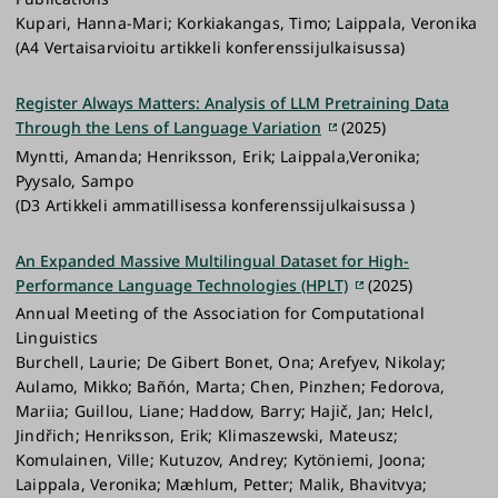
Kupari, Hanna-Mari; Korkiakangas, Timo; Laippala, Veronika
(A4 Vertaisarvioitu artikkeli konferenssijulkaisussa)
Register Always Matters: Analysis of LLM Pretraining Data
Through the Lens of Language Variation
(2025)
Myntti, Amanda; Henriksson, Erik; Laippala,Veronika;
Pyysalo, Sampo
(D3 Artikkeli ammatillisessa konferenssijulkaisussa )
An Expanded Massive Multilingual Dataset for High-
Performance Language Technologies (HPLT)
(2025)
Annual Meeting of the Association for Computational
Linguistics
Burchell, Laurie; De Gibert Bonet, Ona; Arefyev, Nikolay;
Aulamo, Mikko; Bañón, Marta; Chen, Pinzhen; Fedorova,
Mariia; Guillou, Liane; Haddow, Barry; Hajič, Jan; Helcl,
Jindřich; Henriksson, Erik; Klimaszewski, Mateusz;
Komulainen, Ville; Kutuzov, Andrey; Kytöniemi, Joona;
Laippala, Veronika; Mæhlum, Petter; Malik, Bhavitvya;