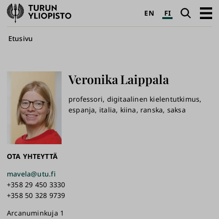
Turun
Haku
Avaa
EN
FI
yliopisto
pääva
Murupolku
Etusivu
Veronika
Laippala
professori, digitaalinen kielentutkimus,
espanja, italia, kiina, ranska, saksa
OTA YHTEYTTÄ
mavela@utu.fi
+358 29 450 3330
+358 50 328 9739
Arcanuminkuja 1