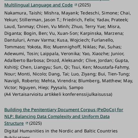
Multilingual Language and Code
(2025)
Nakamura, Taishi; Mishra, Mayank; Tedeschi, Simone; Chai,
Yekun; Stillerman, Jason T.; Friedrich, Felix; Yadav, Prateek;
Laud, Tanmay; Chien, Vu Minh; Zhuo, Terry Yue; Misra,
Diganta; Bogin, Ben; Vu, Xuan-Son; Karpinska, Marzena;
Dantuluri, Arnav Varma; Kusa, Wojciech; Furlanello,
Tommaso; Yokota, Rio; Muennighoff, Niklas; Pai, Suhas;
Adewumi, Tosin; Laippala, Veronika; Yao, Xiaozhe; Junior,
Adalberto Barbosa; Drozd, Aleksandr; Clive, Jordan; Gupta,
Kshitij; Chen, Liangyu; Sun, Qi; Tsui, Ken; Moustafa-Fahmy,
Nour; Monti, Nicolo; Dang, Tai; Luo, Ziyang; Bui, Tien-Tung;
Navigli, Roberto; Mehta, Virendra; Blumberg, Matthew; May,
Victor; Nguyen, Hiep; Pyysalo, Sampo
(A4 Vertaisarvioitu artikkeli konferenssijulkaisussa)
Building the Penitentiary Document Corpus (PeDoCo) for
NLP: Balancing Data Complexity and Uniform Data
Structure
(2025)
Digital Humanities in the Nordic and Baltic Countries
Publications