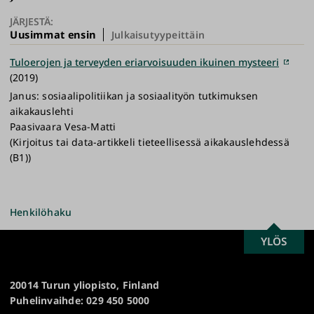
JÄRJESTÄ:
Uusimmat ensin
Julkaisutyypeittäin
Tuloerojen ja terveyden eriarvoisuuden ikuinen mysteeri
(2019)
Janus: sosiaalipolitiikan ja sosiaalityön tutkimuksen
aikakauslehti
Paasivaara Vesa-Matti
(Kirjoitus tai data-artikkeli tieteellisessä aikakauslehdessä
(B1))
Henkilöhaku
SCROLL
YLÖS
Turun
TO
yliopisto
TOP
20014 Turun yliopisto, Finland
Puhelinvaihde: 029 450 5000