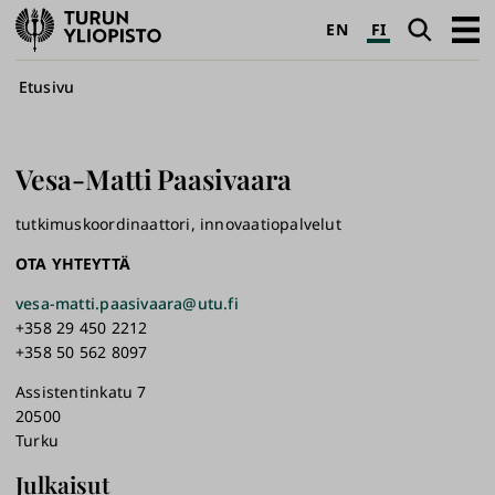
Turun
Haku
Avaa
EN
FI
yliopisto
pääva
Murupolku
Etusivu
Vesa-Matti
Paasivaara
tutkimuskoordinaattori, innovaatiopalvelut
OTA YHTEYTTÄ
vesa-matti.paasivaara@utu.fi
+358 29 450 2212
+358 50 562 8097
Assistentinkatu 7
20500
Turku
Julkaisut