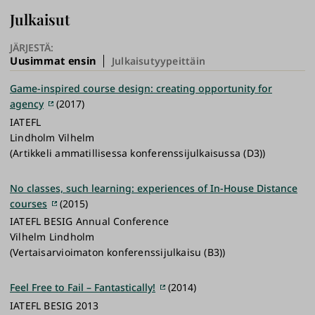
Julkaisut
JÄRJESTÄ:
Uusimmat ensin
Julkaisutyypeittäin
Game-inspired course design: creating opportunity for
agency
(2017)
IATEFL
Lindholm Vilhelm
(Artikkeli ammatillisessa konferenssijulkaisussa (D3))
No classes, such learning: experiences of In-House Distance
courses
(2015)
IATEFL BESIG Annual Conference
Vilhelm Lindholm
(Vertaisarvioimaton konferenssijulkaisu (B3))
Feel Free to Fail – Fantastically!
(2014)
IATEFL BESIG 2013