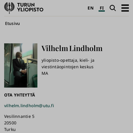
Turun
Haku
Avaa
EN
FI
yliopisto
pääva
Murupolku
Etusivu
Vilhelm
Lindholm
yliopisto-opettaja, kieli- ja
viestintäopintojen keskus
MA
OTA YHTEYTTÄ
vilhelm.lindholm@utu.fi
Vesilinnantie 5
20500
Turku