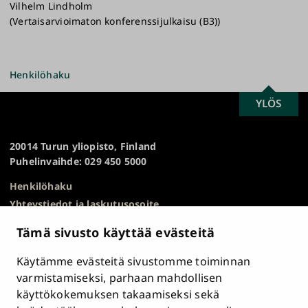
Vilhelm Lindholm
(Vertaisarvioimaton konferenssijulkaisu (B3))
Henkilöhaku
SCROLL
YLÖS
Turun
TO
yliopisto
TOP
20014 Turun yliopisto, Finland
Puhelinvaihde: 029 450 5000
Henkilöhaku
Yhteystiedot ja laskutusosoite
Kampuskartta
Tämä sivusto käyttää evästeitä
HR Excellence in Research
Tietosuojailmoitus
Käytämme evästeitä sivustomme toiminnan
Asiakirjajulkisuuskuvaus ja tietopyynnöt
varmistamiseksi, parhaan mahdollisen
käyttökokemuksen takaamiseksi sekä
Väärinkäytösepäilyt