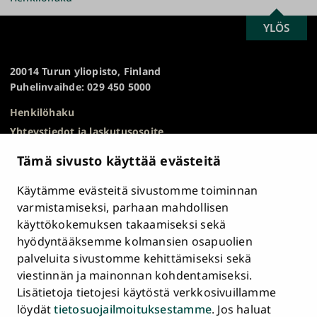
SCROLL
YLÖS
Turun
TO
yliopisto
TOP
20014 Turun yliopisto, Finland
Puhelinvaihde: 029 450 5000
Henkilöhaku
Yhteystiedot ja laskutusosoite
Kampuskartta
Tämä sivusto käyttää evästeitä
HR Excellence in Research
Tietosuojailmoitus
Käytämme evästeitä sivustomme toiminnan
Asiakirjajulkisuuskuvaus ja tietopyynnöt
varmistamiseksi, parhaan mahdollisen
käyttökokemuksen takaamiseksi sekä
Väärinkäytösepäilyt
hyödyntääksemme kolmansien osapuolien
Saavutettavuusseloste
palveluita sivustomme kehittämiseksi sekä
Palaute
viestinnän ja mainonnan kohdentamiseksi.
Intranet ja sähköiset työkalut
Lisätietoja tietojesi käytöstä verkkosivuillamme
Evästeasetukset
löydät
tietosuojailmoituksestamme
. Jos haluat