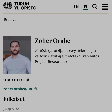
Turun
Haku
Avaa
EN
FI
yliopisto
pääva
Murupolku
Etusivu
Zoher
Orabe
väitöskirjatutkija, terveysteknologia
väitöskirjatutkija, tietotekniikan laitos
Project Researcher
OTA YHTEYTTÄ
zoher.orabe@utu.fi
Julkaisut
JÄRJESTÄ: