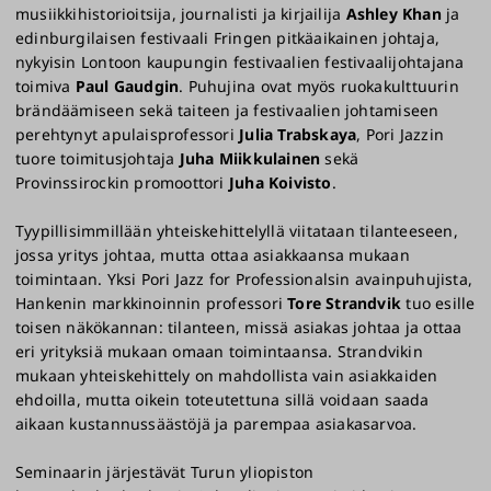
musiikkihistorioitsija, journalisti ja kirjailija
Ashley Khan
ja
edinburgilaisen festivaali Fringen pitkäaikainen johtaja,
nykyisin Lontoon kaupungin festivaalien festivaalijohtajana
toimiva
Paul Gaudgin
. Puhujina ovat myös ruokakulttuurin
brändäämiseen sekä taiteen ja festivaalien johtamiseen
perehtynyt apulaisprofessori
Julia Trabskaya
, Pori Jazzin
tuore toimitusjohtaja
Juha Miikkulainen
sekä
Provinssirockin promoottori
Juha Koivisto
.
Tyypillisimmillään yhteiskehittelyllä viitataan tilanteeseen,
jossa yritys johtaa, mutta ottaa asiakkaansa mukaan
toimintaan. Yksi Pori Jazz for Professionalsin avainpuhujista,
Hankenin markkinoinnin professori
Tore Strandvik
tuo esille
toisen näkökannan: tilanteen, missä asiakas johtaa ja ottaa
eri yrityksiä mukaan omaan toimintaansa. Strandvikin
mukaan yhteiskehittely on mahdollista vain asiakkaiden
ehdoilla, mutta oikein toteutettuna sillä voidaan saada
aikaan kustannussäästöjä ja parempaa asiakasarvoa.
Seminaarin järjestävät Turun yliopiston