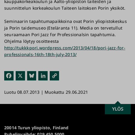
kauppakorkeakoulun ja Aalto-yliopiston taiteiden ja
suunnittelun korkeakoulun Taiteen laitoksen Porin yksiköt.
Seminaarin tapahtumapaikkoina ovat Porin yliopistokeskus
ja Porin taidemuseo (Eteläranta 11). Media on tervetullut
seuraamaan Pori Jazz for Professionalsin tapahtumia.
Ohjelma löytyy osoitteesta
http://tukkkpori.wordpress.com/2013/04/18/pori-jazz-for-
professionals-16th-18th-july-2013/
Fac
X
Blu
Link
Kop
ebo
esk
edI
ioi
Luotu 08.07.2013 | Muokattu 29.06.2021
ok
y
n
link
ki
SCROLL
YLÖS
Turun
TO
yliopisto
TOP
20014 Turun yliopisto, Finland
Puhelinvaihde: 029 450 5000