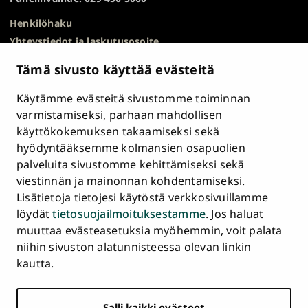
Henkilöhaku
Yhteystiedot ja laskutusosoite
Kampuskartta
Tämä sivusto käyttää evästeitä
HR Excellence in Research
Tietosuojailmoitus
Käytämme evästeitä sivustomme toiminnan
Asiakirjajulkisuuskuvaus ja tietopyynnöt
varmistamiseksi, parhaan mahdollisen
käyttökokemuksen takaamiseksi sekä
Väärinkäytösepäilyt
hyödyntääksemme kolmansien osapuolien
Saavutettavuusseloste
palveluita sivustomme kehittämiseksi sekä
Palaute
viestinnän ja mainonnan kohdentamiseksi.
Intranet ja sähköiset työkalut
Lisätietoja tietojesi käytöstä verkkosivuillamme
Evästeasetukset
löydät
tietosuojailmoituksestamme
. Jos haluat
muuttaa evästeasetuksia myöhemmin, voit palata
Turun
Turun
Turun
Turun
Turun
Turun
niihin sivuston alatunnisteessa olevan linkin
Päävalikko
yliopisto
yliopisto
yliopisto
yliopisto
yliopisto
yliopisto
ETUSIVU
kautta.
alatunnisteessa
Facebookissa
Instagramissa
Blueskyssa
YouTubessa
LinkedInissä
TikTokissa
OPISKELIJAKSI
Salli kaikki evästeet