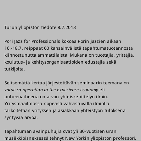
​Turun yliopiston tiedote 8.7.2013
Pori Jazz for Professionals kokoaa Porin jazzien aikaan
16.-18.7. reippaat 60 kansainvälistä tapahtumatuotannosta
kiinnostunutta ammattilaista. Mukana on tuottajia, yrittäjiä,
koulutus- ja kehitysorganisaatioiden edustajia sekä
tutkijoita.
Seitsemättä kertaa järjestettävän seminaarin teemana on
value co-operation in the experience economy
eli
puheenaiheena on arvon yhteiskehittelyn ilmiö.
Yritysmaailmassa nopeasti vahvistuvalla ilmiöllä
tarkoitetaan yrityksen ja asiakkaan yhteistyön tuloksena
syntyvää arvoa.
Tapahtuman avainpuhujia ovat yli 30-vuotisen uran
musiikkibisneksessä tehnyt New Yorkin yliopiston professori,