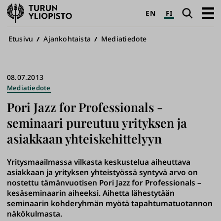
Turun
Haku
Avaa
EN
FI
yliopisto
pääva
Murupolku
Etusivu
Ajankohtaista
Mediatiedote
08.07.2013
Mediatiedote
Pori Jazz for Professionals -
seminaari pureutuu yrityksen ja
asiakkaan yhteiskehittelyyn
Yritysmaailmassa vilkasta keskustelua aiheuttava
asiakkaan ja yrityksen yhteistyössä syntyvä arvo on
nostettu tämänvuotisen Pori Jazz for Professionals –
kesäseminaarin aiheeksi. Aihetta lähestytään
seminaarin kohderyhmän myötä tapahtumatuotannon
näkökulmasta.