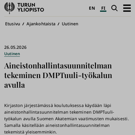
Turun
Haku
Avaa
EN
FI
yliopisto
pääva
Murupolku
Etusivu
Ajankohtaista
Uutinen
26.05.2026
Uutinen
Aineistonhallintasuunnitelman
tekeminen DMPTuuli-työkalun
avulla
Kirjaston järjestämässä koulutuksessa käydään läpi
aineistonhallintasuunnitelman tekeminen DMPTuuli-
työkalun avulla Suomen Akatemian vaatimusten mukaisesti.
Samalla käsitellään aineistonhallintasuunnitelman
tekemistä yleisemminkin.