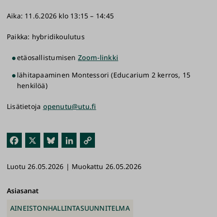
Aika: 11.6.2026 klo 13:15 – 14:45
Paikka: hybridikoulutus
etäosallistumisen
Zoom-linkki
lähitapaaminen Montessori (Educarium 2 kerros, 15
henkilöä)
Lisätietoja
openutu@utu.fi
Fac
X
Blu
Link
Kop
ebo
esk
edI
ioi
Luotu 26.05.2026 | Muokattu 26.05.2026
ok
y
n
link
ki
Asiasanat
AINEISTONHALLINTASUUNNITELMA