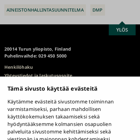
AINEISTONHALLINTASUUNNITELMA
DMP
SCROLL
YLÖS
Turun
TO
yliopisto
TOP
20014 Turun yliopisto, Finland
Puhelinvaihde: 029 450 5000
Henkilöhaku
Yhteystiedot ja laskutusosoite
Kampuskartta
Tämä sivusto käyttää evästeitä
HR Excellence in Research
Tietosuojailmoitus
Käytämme evästeitä sivustomme toiminnan
Asiakirjajulkisuuskuvaus ja tietopyynnöt
varmistamiseksi, parhaan mahdollisen
käyttökokemuksen takaamiseksi sekä
Väärinkäytösepäilyt
hyödyntääksemme kolmansien osapuolien
Saavutettavuusseloste
palveluita sivustomme kehittämiseksi sekä
Palaute
viestinnän ja mainonnan kohdentamiseksi.