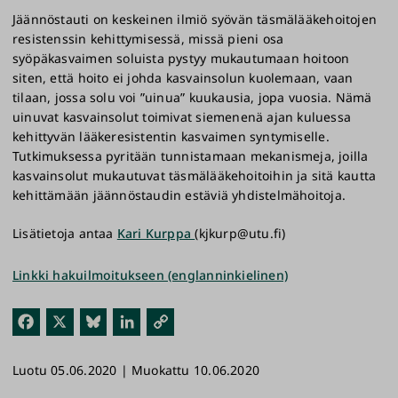
Jäännöstauti on keskeinen ilmiö syövän täsmälääkehoitojen
resistenssin kehittymisessä, missä pieni osa
syöpäkasvaimen soluista pystyy mukautumaan hoitoon
siten, että hoito ei johda kasvainsolun kuolemaan, vaan
tilaan, jossa solu voi ”uinua” kuukausia, jopa vuosia. Nämä
uinuvat kasvainsolut toimivat siemenenä ajan kuluessa
kehittyvän lääkeresistentin kasvaimen syntymiselle.
Tutkimuksessa pyritään tunnistamaan mekanismeja, joilla
kasvainsolut mukautuvat täsmälääkehoitoihin ja sitä kautta
kehittämään jäännöstaudin estäviä yhdistelmähoitoja.
Lisätietoja antaa
Kari Kurppa
(kjkurp@utu.fi)
Linkki hakuilmoitukseen (englanninkielinen)
Fac
X
Blu
Link
Kop
ebo
esk
edI
ioi
Luotu 05.06.2020 | Muokattu 10.06.2020
ok
y
n
link