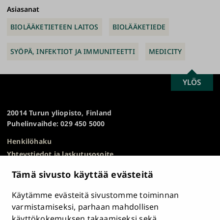
ki
Asiasanat
BIOLÄÄKETIETEEN LAITOS
BIOLÄÄKETIEDE
SYÖPÄ, INFEKTIOT JA IMMUNITEETTI
MEDICITY
SCROLL
YLÖS
Turun
TO
yliopisto
TOP
20014 Turun yliopisto, Finland
Puhelinvaihde: 029 450 5000
Henkilöhaku
Yhteystiedot ja laskutusosoite
Kampuskartta
Tämä sivusto käyttää evästeitä
HR Excellence in Research
Tietosuojailmoitus
Käytämme evästeitä sivustomme toiminnan
Asiakirjajulkisuuskuvaus ja tietopyynnöt
varmistamiseksi, parhaan mahdollisen
käyttökokemuksen takaamiseksi sekä
Väärinkäytösepäilyt