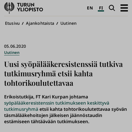
Turun
Haku
Avaa
EN
FI
yliopisto
pääva
Murupolku
Etusivu
Ajankohtaista
Uutinen
05.06.2020
Uutinen
Uusi syöpälääkeresistenssiä tutkiva
tutkimusryhmä etsii kahta
tohtorikoulutettavaa
Erikoistutkija, FT Kari Kurpan johtama
syöpälääkeresistenssin tutkimukseen keskittyvä
tutkimusryhmä
etsii kahta tohtorikoulutettavaa syövän
täsmälääkehoitojen jälkeisen jäännöstaudin
estämiseen tähtäävään tutkimukseen.