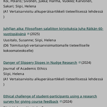
Koi, Polaris; Sivonen, Jukka; Härmä, Vuokko; Karvonen,
Sakari; Siipi, Helena
(A1 Vertaisarvioitu alkuperäisartikkeli tieteellisessä lehdessä
)
Juh(l)an aika: Filosofisen salaliiton kirjoituksia Juha Räikän 60-
vuotispäivänä
(2025)
Uusitalo, Susanne; Siipi, Helena
(D6 Toimitustyö vertaisarvioimattomalle tieteelliselle
kokoomateokselle)
Danger of Slippery Slopes in Nudge Research
(2024)
Journal of Academic Ethics
Siipi, Helena
(A1 Vertaisarvioitu alkuperäisartikkeli tieteellisessä lehdessä
)
Ethical challenge of student-participants using a research
survey for giving course feedback
(2024)