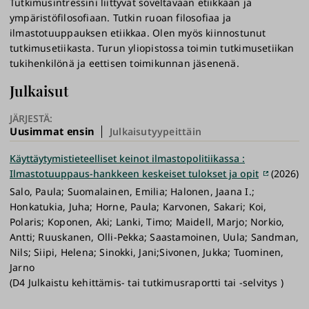
Tutkimusintressini liittyvät soveltavaan etiikkaan ja
ympäristöfilosofiaan. Tutkin ruoan filosofiaa ja
ilmastotuuppauksen etiikkaa. Olen myös kiinnostunut
tutkimusetiikasta. Turun yliopistossa toimin tutkimusetiikan
tukihenkilönä ja eettisen toimikunnan jäsenenä.
Julkaisut
JÄRJESTÄ:
Uusimmat ensin
Julkaisutyypeittäin
Käyttäytymistieteelliset keinot ilmastopolitiikassa :
Ilmastotuuppaus-hankkeen keskeiset tulokset ja opit
(2026)
Salo, Paula; Suomalainen, Emilia; Halonen, Jaana I.;
Honkatukia, Juha; Horne, Paula; Karvonen, Sakari; Koi,
Polaris; Koponen, Aki; Lanki, Timo; Maidell, Marjo; Norkio,
Antti; Ruuskanen, Olli-Pekka; Saastamoinen, Uula; Sandman,
Nils; Siipi, Helena; Sinokki, Jani;Sivonen, Jukka; Tuominen,
Jarno
(D4 Julkaistu kehittämis- tai tutkimusraportti tai -selvitys )