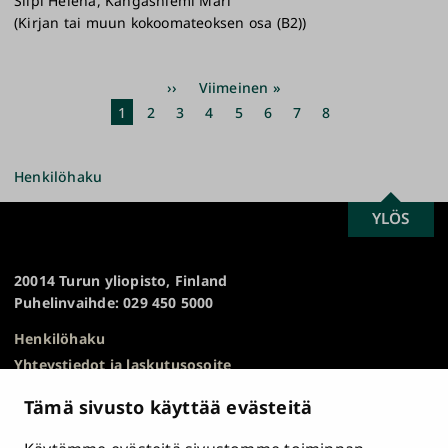
Siipi Helena, Kangasniemi Mari
(Kirjan tai muun kokoomateoksen osa (B2))
Sivutus
Seuraava
››
Viimeinen
Viimeinen »
sivu
sivu
Nykyinen
1
Sivu
2
Sivu
3
Sivu
4
Sivu
5
Sivu
6
Sivu
7
Sivu
8
sivu
Henkilöhaku
SCROLL
YLÖS
Turun
TO
yliopisto
TOP
20014 Turun yliopisto, Finland
Puhelinvaihde: 029 450 5000
Henkilöhaku
Yhteystiedot ja laskutusosoite
Kampuskartta
Tämä sivusto käyttää evästeitä
HR Excellence in Research
Tietosuojailmoitus