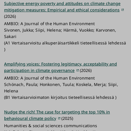
Subjective energy poverty and attitudes on climate change
mitigation measures: Empirical and ethical considerations
(2026)
AMBIO: A Journal of the Human Environment
Sivonen, Jukka; Siipi, Helena; Härmä, Vuokko; Karvonen,
Sakari
(A1 Vertaisarvioitu alkuperäisartikkeli tieteellisessä lehdessä
)
Amplifying voices: Fostering legitimacy, acceptability and
participation in climate governance
(2026)
AMBIO: A Journal of the Human Environment
Schönach, Paula; Honkonen, Tuula; Koskela, Merja; Siipi,
Helena
(B1 Vertaisarvioimaton kirjoitus tieteellisessä lehdessä )
Nudge the rich! The case for targeting the top 10% in
behavioural climate policy
(2025)
Humanities & social sciences communications