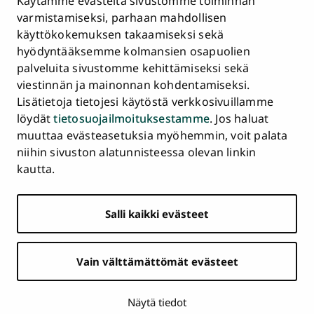
Käytämme evästeitä sivustomme toiminnan
Asiakirjajulkisuuskuvaus ja tietopyynnöt
varmistamiseksi, parhaan mahdollisen
käyttökokemuksen takaamiseksi sekä
Väärinkäytösepäilyt
hyödyntääksemme kolmansien osapuolien
Saavutettavuusseloste
palveluita sivustomme kehittämiseksi sekä
Palaute
viestinnän ja mainonnan kohdentamiseksi.
Intranet ja sähköiset työkalut
Lisätietoja tietojesi käytöstä verkkosivuillamme
Evästeasetukset
löydät
tietosuojailmoituksestamme
. Jos haluat
muuttaa evästeasetuksia myöhemmin, voit palata
Turun
Turun
Turun
Turun
Turun
Turun
niihin sivuston alatunnisteessa olevan linkin
Päävalikko
yliopisto
yliopisto
yliopisto
yliopisto
yliopisto
yliopisto
ETUSIVU
kautta.
alatunnisteessa
Facebookissa
Instagramissa
Blueskyssa
YouTubessa
LinkedInissä
TikTokissa
OPISKELIJAKSI
Salli kaikki evästeet
TUTKIMUS
YHTEISTYÖ
Vain välttämättömät evästeet
YLIOPISTO
AJANKOHTAISTA
Näytä tiedot