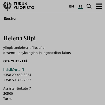
Turun
Haku
Avaa
EN
FI
yliopisto
pääva
Murupolku
Etusivu
Helena
Siipi
yliopistonlehtori, filosofia
dosentti, psykologian ja logopedian laitos
OTA YHTEYTTÄ
helsii@utu.fi
+358 29 450 3054
+358 50 308 2663
Assistentinkatu 7
20500
Turku