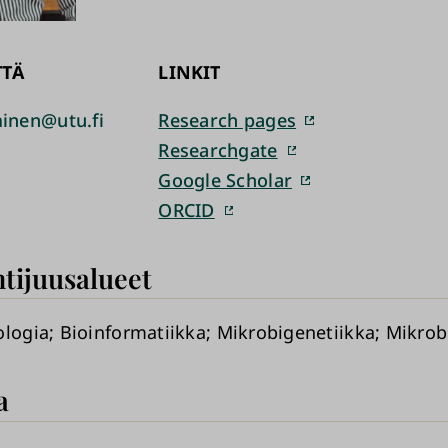
TTÄ
LINKIT
nen@utu.fi
Research pages
Researchgate
Google Scholar
ORCID
tijuusalueet
ologia
Bioinformatiikka
Mikrobigenetiikka
Mikrob
a