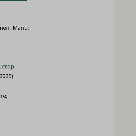
inen, Manu;
t crop
2025)
re;