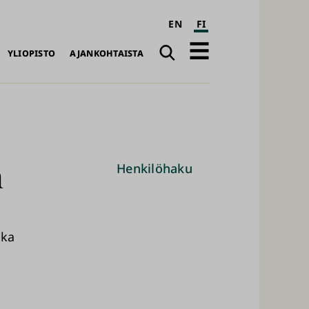
EN
FI
Haku
Avaa
YLIOPISTO
AJANKOHTAISTA
päävalikko
n
Henkilöhaku
kka