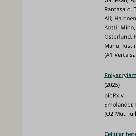
Rantasalo, 
Ali; Halonen
Antti; Minn,
Osterlund, 
Manu; Risti
(A1 Vertaisa
Polyacrylam
(2025)
bioRxiv
Smolander, 
(O2 Muu jul
Cellular he