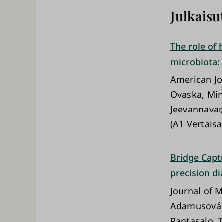
Julkaisu
The role of 
microbiota:
American Jou
Ovaska, Min
Jeevannavar
(A1 Vertaisa
Bridge Captu
precision di
Journal of 
Adamusová, 
Rantasalo, T