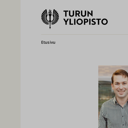
Turun
yliopisto
Pääv
Murupolku
Etusivu