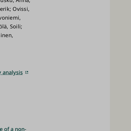
rik; Ovissi,
lvoniemi,
ä, Soili;
inen,
 analysis
e of a non-