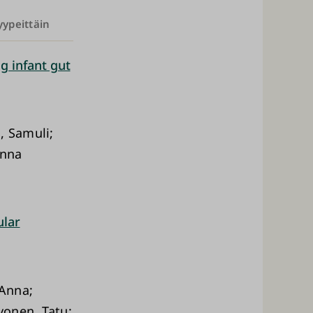
yypeittäin
g infant gut
, Samuli;
anna
ular
 Anna;
vonen, Tatu;