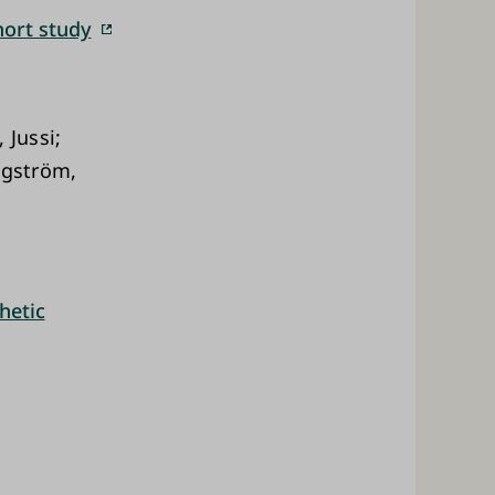
hort study
 Jussi;
agström,
hetic