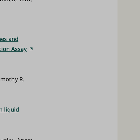
nes and
ation Assay
imothy R.
n liquid
Musku, Anna;