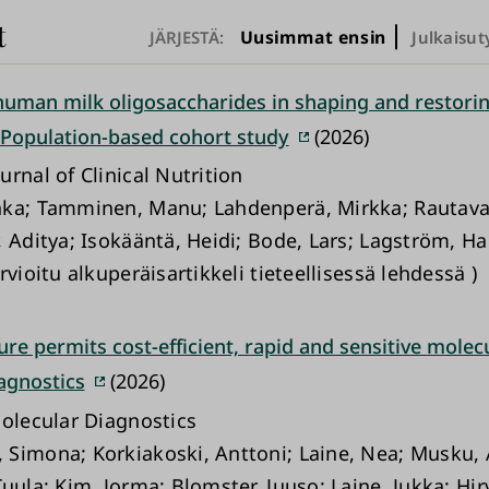
t
Uusimmat ensin
JÄRJESTÄ:
Julkaisut
human milk oligosaccharides in shaping and restorin
 Population-based cohort study
(2026)
rnal of Clinical Nutrition
ka; Tamminen, Manu; Lahdenperä, Mirkka; Rautava
, Aditya; Isokääntä, Heidi; Bode, Lars; Lagström, H
rvioitu alkuperäisartikkeli tieteellisessä lehdessä )
re permits cost-efficient, rapid and sensitive molec
agnostics
(2026)
Molecular Diagnostics
Simona; Korkiakoski, Anttoni; Laine, Nea; Musku,
uula; Kim, Jorma; Blomster, Juuso; Laine, Jukka; Hir