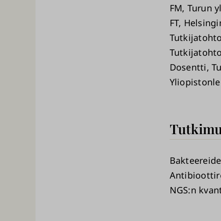
FM, Turun y
FT, Helsingi
Tutkijatohto
Tutkijatoht
Dosentti, Tu
Yliopistonle
Tutkimu
Bakteereide
Antibiootti
NGS:n kvanti