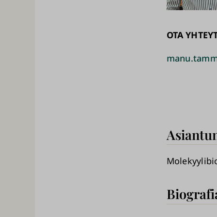
OTA YHTEY
manu.tammi
Asiantun
Molekyylibi
Biografi