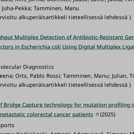
, Juha-Pekka; Tamminen, Manu
rvioitu alkuperäisartikkeli tieteellisessä lehdessä )
hput Multiplex Detection of Antibiotic-Resistant Ge
ctors in Escherichia coli Using Digital Multiplex Lig
Molecular Diagnostics
heena; Orts, Pablo Rossi; Tamminen, Manu; Julian, T
rvioitu alkuperäisartikkeli tieteellisessä lehdessä )
f Bridge Capture technology for mutation profiling i
metastatic colorectal cancer patients
(2025)
eports
arna; Korkiakoski, Anttoni; Adamusová, Simona; 