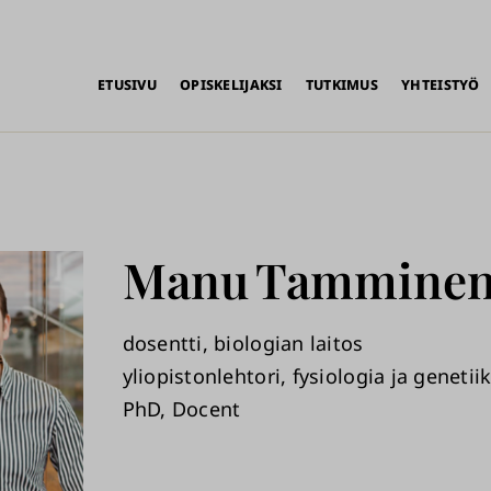
alikko
ETUSIVU
OPISKELIJAKSI
TUTKIMUS
YHTEISTYÖ
Manu
Tammine
dosentti, biologian laitos
yliopistonlehtori, fysiologia ja genetii
PhD, Docent