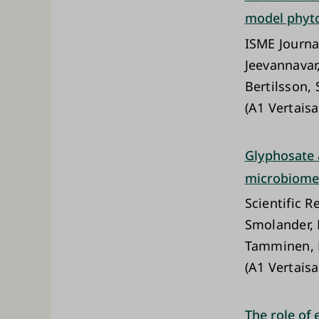
model phyto
ISME Journa
Jeevannavar
Bertilsson, 
(A1 Vertaisa
Glyphosate a
microbiomes
Scientific R
Smolander, 
Tamminen, M
(A1 Vertaisa
The role of 