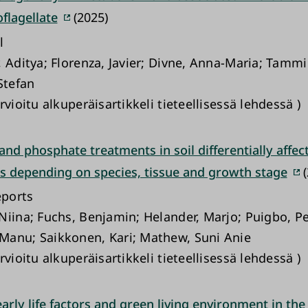
flagellate
(2025)
l
, Aditya; Florenza, Javier; Divne, Anna-Maria; Tamm
Stefan
rvioitu alkuperäisartikkeli tieteellisessä lehdessä )
nd phosphate treatments in soil differentially affec
 depending on species, tissue and growth stage
(
eports
Niina; Fuchs, Benjamin; Helander, Marjo; Puigbo, Pe
anu; Saikkonen, Kari; Mathew, Suni Anie
rvioitu alkuperäisartikkeli tieteellisessä lehdessä )
early life factors and green living environment in the