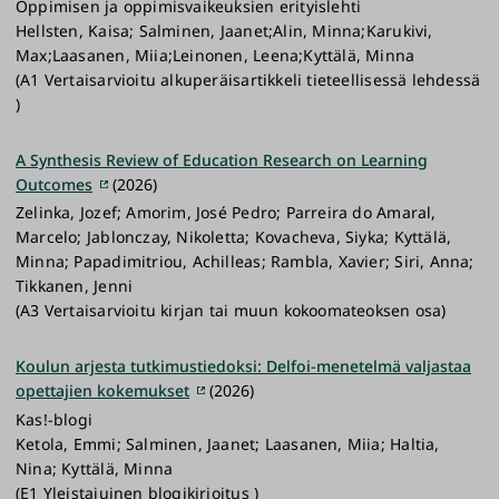
Oppimisen ja oppimisvaikeuksien erityislehti
Hellsten, Kaisa; Salminen, Jaanet;Alin, Minna;Karukivi,
Max;Laasanen, Miia;Leinonen, Leena;Kyttälä, Minna
(A1 Vertaisarvioitu alkuperäisartikkeli tieteellisessä lehdessä
)
A Synthesis Review of Education Research on Learning
Outcomes
(2026)
Zelinka, Jozef; Amorim, José Pedro; Parreira do Amaral,
Marcelo; Jablonczay, Nikoletta; Kovacheva, Siyka; Kyttälä,
Minna; Papadimitriou, Achilleas; Rambla, Xavier; Siri, Anna;
Tikkanen, Jenni
(A3 Vertaisarvioitu kirjan tai muun kokoomateoksen osa)
Koulun arjesta tutkimustiedoksi: Delfoi-menetelmä valjastaa
opettajien kokemukset
(2026)
Kas!-blogi
Ketola, Emmi; Salminen, Jaanet; Laasanen, Miia; Haltia,
Nina; Kyttälä, Minna
(E1 Yleistajuinen blogikirjoitus )