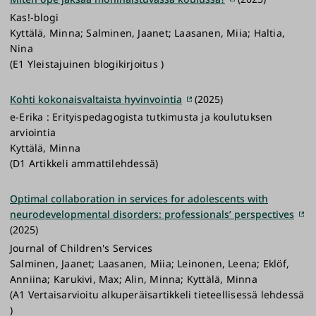
Kas!-blogi
Kyttälä, Minna; Salminen, Jaanet; Laasanen, Miia; Haltia,
Nina
(E1 Yleistajuinen blogikirjoitus )
Kohti kokonaisvaltaista hyvinvointia
(2025)
e-Erika : Erityispedagogista tutkimusta ja koulutuksen
arviointia
Kyttälä, Minna
(D1 Artikkeli ammattilehdessä)
Optimal collaboration in services for adolescents with
neurodevelopmental disorders: professionals’ perspectives
(2025)
Journal of Children's Services
Salminen, Jaanet; Laasanen, Miia; Leinonen, Leena; Eklöf,
Anniina; Karukivi, Max; Alin, Minna; Kyttälä, Minna
(A1 Vertaisarvioitu alkuperäisartikkeli tieteellisessä lehdessä
)