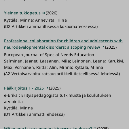
Yleinen tukiopetus
(2026)
Kyttälä, Minna; Annevirta, Tiina
(D2 Artikkeli ammatillisessa kokoomateoksessa)
Professional collaboration for children and adolescents with
neurodevelopmental disorders: a scoping review
(2025)
European Journal of Special Needs Education
Salminen, Jaanet; Laasanen, Miia; Leinonen, Leena; Karukivi,
Max; Vornanen, Riitta; Alin, Minna; Kyttälä, Minna
(A2 Vertaisarvioitu katsausartikkeli tieteellisessä lehdessä)
Pääkirjoitus 1 - 2025
(2025)
e-Erika : Erityispedagogista tutkimusta ja koulutuksen
arviointia
Kyttälä, Minna
(D1 Artikkeli ammattilehdessä)
Miten ope jaksaa moninaistuvassa koulussa?
(2025)