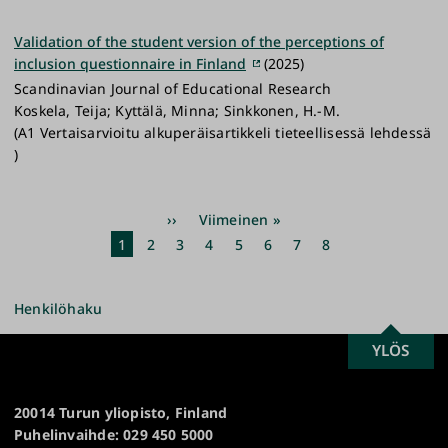
Validation of the student version of the perceptions of
inclusion questionnaire in Finland
(2025)
Scandinavian Journal of Educational Research
Koskela, Teija; Kyttälä, Minna; Sinkkonen, H.-M.
(A1 Vertaisarvioitu alkuperäisartikkeli tieteellisessä lehdessä
)
Sivutus
Seuraava
››
Viimeinen
Viimeinen »
sivu
sivu
Nykyinen
1
Sivu
2
Sivu
3
Sivu
4
Sivu
5
Sivu
6
Sivu
7
Sivu
8
sivu
Henkilöhaku
SCROLL
YLÖS
Turun
TO
yliopisto
TOP
20014 Turun yliopisto, Finland
Puhelinvaihde: 029 450 5000