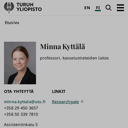
Turun
Haku
Avaa
EN
FI
yliopisto
pääva
Murupolku
Etusivu
Minna
Kyttälä
professori, kasvatustieteiden laitos
OTA YHTEYTTÄ
LINKIT
minna.kyttala@utu.fi
Researchgate
+358 29 450 3657
+358 50 339 7810
Assistentinkatu 5