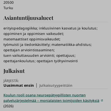
20500
Turku
Asiantuntijuusalueet
erityispedagogiikka
inklusiivinen kasvatus ja koulutus
oppiminen ja oppimisen vaikeudet
matemaattiset oppimisvaikeudet
työmuisti ja tiedonkäsittely
matematiikka-ahdistus
opettajan arviointiosaaminen
tuen vaikuttavuuden arviointi
opettajuus
opettajankoulutus
opettajan työhyvinvointi
Julkaisut
JÄRJESTÄ:
Uusimmat ensin
Julkaisutyypeittäin
Koulun rooli osana neuroepätyypillisten nuorten
palvelujärjestelmää – monialaisten toimijoiden käsityksiä
(2026)