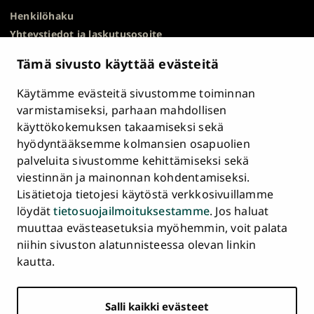
Henkilöhaku
Yhteystiedot ja laskutusosoite
Kampuskartta
Tämä sivusto käyttää evästeitä
HR Excellence in Research
Tietosuojailmoitus
Käytämme evästeitä sivustomme toiminnan
Asiakirjajulkisuuskuvaus ja tietopyynnöt
varmistamiseksi, parhaan mahdollisen
käyttökokemuksen takaamiseksi sekä
Väärinkäytösepäilyt
hyödyntääksemme kolmansien osapuolien
Saavutettavuusseloste
palveluita sivustomme kehittämiseksi sekä
Palaute
viestinnän ja mainonnan kohdentamiseksi.
Intranet ja sähköiset työkalut
Lisätietoja tietojesi käytöstä verkkosivuillamme
Evästeasetukset
löydät
tietosuojailmoituksestamme
. Jos haluat
muuttaa evästeasetuksia myöhemmin, voit palata
Turun
Turun
Turun
Turun
Turun
Turun
niihin sivuston alatunnisteessa olevan linkin
Päävalikko
yliopisto
yliopisto
yliopisto
yliopisto
yliopisto
yliopisto
ETUSIVU
kautta.
alatunnisteessa
Facebookissa
Instagramissa
Blueskyssa
YouTubessa
LinkedInissä
TikTokissa
OPISKELIJAKSI
Salli kaikki evästeet
TUTKIMUS