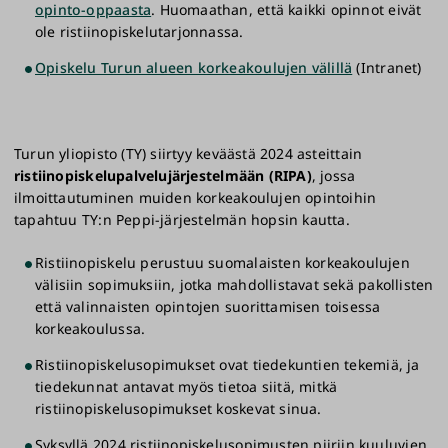
opinto-oppaasta
. Huomaathan, että kaikki opinnot eivät
ole ristiinopiskelutarjonnassa.
Opiskelu Turun alueen korkeakoulujen välillä
(Intranet)
Turun yliopisto (TY) siirtyy keväästä 2024 asteittain
ristiinopiskelupalvelujärjestelmään (RIPA)
, jossa
ilmoittautuminen muiden korkeakoulujen opintoihin
tapahtuu TY:n Peppi-järjestelmän hopsin kautta.
Ristiinopiskelu perustuu suomalaisten korkeakoulujen
välisiin sopimuksiin, jotka mahdollistavat sekä pakollisten
että valinnaisten opintojen suorittamisen toisessa
korkeakoulussa.
Ristiinopiskelusopimukset ovat tiedekuntien tekemiä, ja
tiedekunnat antavat myös tietoa siitä, mitkä
ristiinopiskelusopimukset koskevat sinua.
Syksyllä 2024 ristiinopiskelusopimusten piiriin kuuluvien