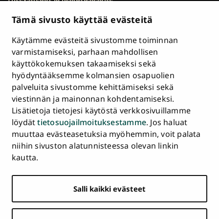
Kampuskartta
Tämä sivusto käyttää evästeitä
HR Excellence in Research
Tietosuojailmoitus
Käytämme evästeitä sivustomme toiminnan
Asiakirjajulkisuuskuvaus ja tietopyynnöt
varmistamiseksi, parhaan mahdollisen
käyttökokemuksen takaamiseksi sekä
Väärinkäytösepäilyt
hyödyntääksemme kolmansien osapuolien
Saavutettavuusseloste
palveluita sivustomme kehittämiseksi sekä
Palaute
viestinnän ja mainonnan kohdentamiseksi.
Intranet ja sähköiset työkalut
Lisätietoja tietojesi käytöstä verkkosivuillamme
Evästeasetukset
löydät
tietosuojailmoituksestamme
. Jos haluat
muuttaa evästeasetuksia myöhemmin, voit palata
Turun
Turun
Turun
Turun
Turun
Turun
niihin sivuston alatunnisteessa olevan linkin
Päävalikko
yliopisto
yliopisto
yliopisto
yliopisto
yliopisto
yliopisto
ETUSIVU
kautta.
alatunnisteessa
Facebookissa
Instagramissa
Blueskyssa
YouTubessa
LinkedInissä
TikTokissa
OPISKELIJAKSI
Salli kaikki evästeet
TUTKIMUS
YHTEISTYÖ