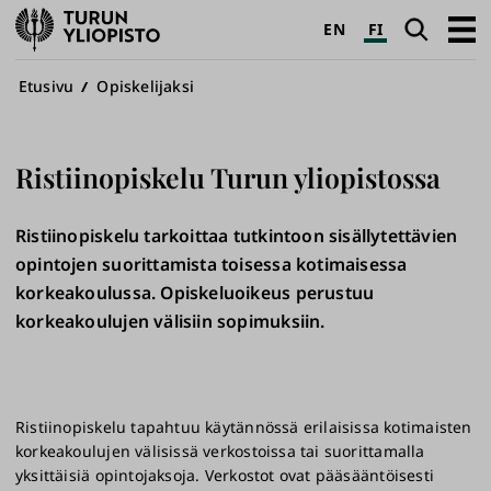
Turun
Haku
Avaa
EN
FI
yliopisto
pääva
Murupolku
Etusivu
Opiskelijaksi
Ristiinopiskelu Turun yliopistossa
Ristiinopiskelu tarkoittaa tutkintoon sisällytettävien
opintojen suorittamista toisessa kotimaisessa
korkeakoulussa. Opiskeluoikeus perustuu
korkeakoulujen välisiin sopimuksiin.
Ristiinopiskelu tapahtuu käytännössä erilaisissa kotimaisten
korkeakoulujen välisissä verkostoissa tai suorittamalla
yksittäisiä opintojaksoja. Verkostot ovat pääsääntöisesti