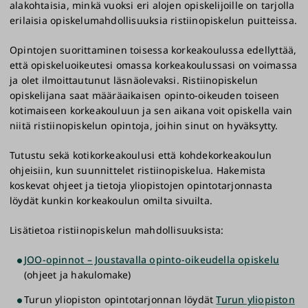
alakohtaisia, minkä vuoksi eri alojen opiskelijoille on tarjolla
erilaisia opiskelumahdollisuuksia ristiinopiskelun puitteissa.
Opintojen suorittaminen toisessa korkeakoulussa edellyttää,
että opiskeluoikeutesi omassa korkeakoulussasi on voimassa
ja olet ilmoittautunut läsnäolevaksi. Ristiinopiskelun
opiskelijana saat määräaikaisen opinto-oikeuden toiseen
kotimaiseen korkeakouluun ja sen aikana voit opiskella vain
niitä ristiinopiskelun opintoja, joihin sinut on hyväksytty.
Tutustu sekä kotikorkeakoulusi että kohdekorkeakoulun
ohjeisiin, kun suunnittelet ristiinopiskelua. Hakemista
koskevat ohjeet ja tietoja yliopistojen opintotarjonnasta
löydät kunkin korkeakoulun omilta sivuilta.
Lisätietoa ristiinopiskelun mahdollisuuksista:
JOO-opinnot – Joustavalla opinto-oikeudella opiskelu
(ohjeet ja hakulomake)
Turun yliopiston opintotarjonnan löydät
Turun yliopiston