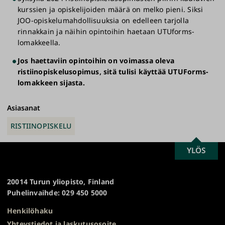
kurssien ja opiskelijoiden määrä on melko pieni. Siksi
JOO-opiskelumahdollisuuksia on edelleen tarjolla
rinnakkain ja näihin opintoihin haetaan UTUforms-
lomakkeella.
Jos haettaviin opintoihin on voimassa oleva
ristiinopiskelusopimus, sitä tulisi käyttää UTUForms-
lomakkeen sijasta.
Asiasanat
RISTIINOPISKELU
SCROLL
YLÖS
Turun
TO
yliopisto
TOP
20014 Turun yliopisto, Finland
Puhelinvaihde: 029 450 5000
Henkilöhaku
Yhteystiedot ja laskutusosoite