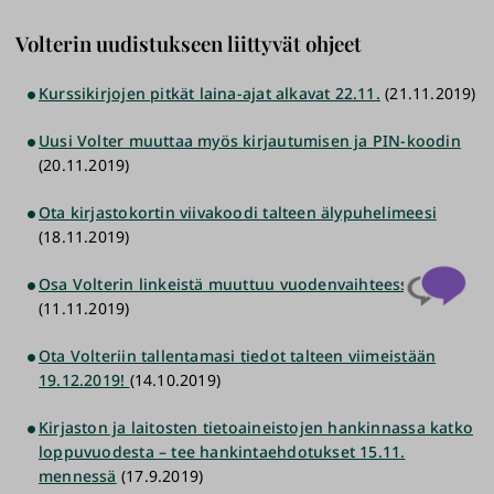
Volterin uudistukseen liittyvät ohjeet
Kurssikirjojen pitkät laina-ajat alkavat 22.11.
(21.11.2019)
Uusi Volter muuttaa myös kirjautumisen ja PIN-koodin
(20.11.2019)
Ota kirjastokortin viivakoodi talteen älypuhelimeesi
(18.11.2019)
Osa Volterin linkeistä muuttuu vuodenvaihteessa
(11.11.2019)
Ota Volteriin tallentamasi tiedot talteen viimeistään
19.12.2019!
(14.10.2019)
Kirjaston ja laitosten tietoaineistojen hankinnassa katko
loppuvuodesta – tee hankintaehdotukset 15.11.
mennessä
(17.9.2019)