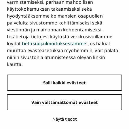
Asiakirjajulkisuuskuvaus ja tietopyynnöt
varmistamiseksi, parhaan mahdollisen
käyttökokemuksen takaamiseksi sekä
Väärinkäytösepäilyt
hyödyntääksemme kolmansien osapuolien
Saavutettavuusseloste
palveluita sivustomme kehittämiseksi sekä
Palaute
viestinnän ja mainonnan kohdentamiseksi.
Intranet ja sähköiset työkalut
Lisätietoja tietojesi käytöstä verkkosivuillamme
Evästeasetukset
löydät
tietosuojailmoituksestamme
. Jos haluat
muuttaa evästeasetuksia myöhemmin, voit palata
Turun
Turun
Turun
Turun
Turun
Turun
niihin sivuston alatunnisteessa olevan linkin
Päävalikko
yliopisto
yliopisto
yliopisto
yliopisto
yliopisto
yliopisto
ETUSIVU
kautta.
alatunnisteessa
Facebookissa
Instagramissa
Blueskyssa
YouTubessa
LinkedInissä
TikTokissa
OPISKELIJAKSI
Salli kaikki evästeet
TUTKIMUS
YHTEISTYÖ
Vain välttämättömät evästeet
YLIOPISTO
AJANKOHTAISTA
Näytä tiedot