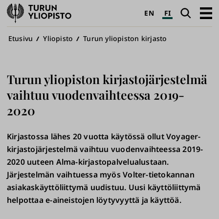
Turun
Haku
Avaa
EN
FI
yliopisto
pääva
Murupolku
Etusivu
Yliopisto
Turun yliopiston kirjasto
Turun yliopiston kirjastojärjestelmä
vaihtuu vuodenvaihteessa 2019-
2020
Kirjastossa lähes 20 vuotta käytössä ollut Voyager-
kirjastojärjestelmä vaihtuu vuodenvaihteessa 2019-
2020 uuteen Alma-kirjastopalvelualustaan.
Järjestelmän vaihtuessa myös Volter-tietokannan
asiakaskäyttöliittymä uudistuu. Uusi käyttöliittymä
helpottaa e-aineistojen löytyvyyttä ja käyttöä.