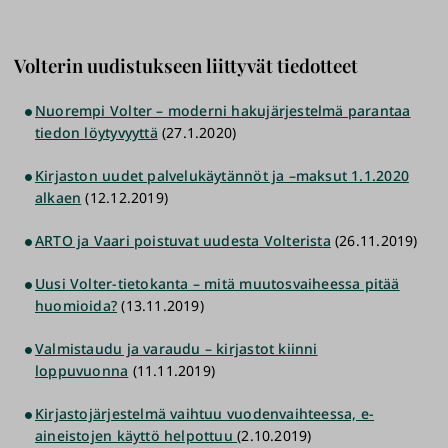
Volterin uudistukseen liittyvät tiedotteet
Nuorempi Volter – moderni hakujärjestelmä parantaa
tiedon löytyvyyttä
(27.1.2020)
Kirjaston uudet palvelukäytännöt ja –maksut 1.1.2020
alkaen
(12.12.2019)
ARTO ja Vaari poistuvat uudesta Volterista
(26.11.2019)
Uusi Volter-tietokanta – mitä muutosvaiheessa pitää
huomioida?
(13.11.2019)
Valmistaudu ja varaudu – kirjastot kiinni
loppuvuonna
(11.11.2019)
Kirjastojärjestelmä vaihtuu vuodenvaihteessa, e-
aineistojen käyttö helpottuu
(2.10.2019)