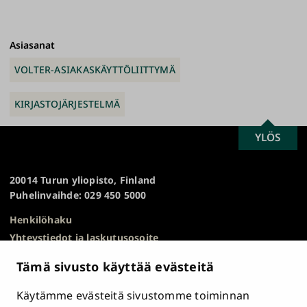
Asiasanat
VOLTER-ASIAKASKÄYTTÖLIITTYMÄ
KIRJASTOJÄRJESTELMÄ
SCROLL
YLÖS
Turun
TO
yliopisto
TOP
20014 Turun yliopisto, Finland
Puhelinvaihde: 029 450 5000
Henkilöhaku
Yhteystiedot ja laskutusosoite
Kampuskartta
Tämä sivusto käyttää evästeitä
HR Excellence in Research
Tietosuojailmoitus
Käytämme evästeitä sivustomme toiminnan