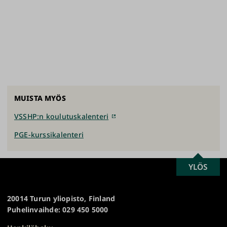
MUISTA MYÖS
VSSHP:n koulutuskalenteri
PGE-kurssikalenteri
SCROLL
YLÖS
Turun
TO
yliopisto
TOP
20014 Turun yliopisto, Finland
Puhelinvaihde: 029 450 5000