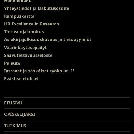
Henkilöhaku
Yhteystiedot ja laskutusosoite
Kampuskartta
HR Excellence in Research
Tietosuojailmoitus
Asiakirjajulkisuuskuvaus ja tietopyynnöt
Väärinkäytösepäilyt
Saavutettavuusseloste
Palaute
Intranet ja sähköiset työkalut
Evästeasetukset
Turun
Turun
Turun
Turun
Turun
Turun
Päävalikko
yliopisto
yliopisto
yliopisto
yliopisto
yliopisto
yliopisto
ETUSIVU
alatunnisteessa
Facebookissa
Instagramissa
Blueskyssa
YouTubessa
LinkedInissä
TikTokissa
OPISKELIJAKSI
TUTKIMUS