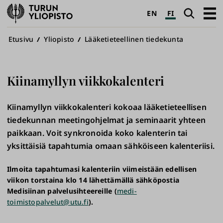
Turun
Haku
Avaa
EN
FI
yliopisto
pääva
Murupolku
Etusivu
Yliopisto
Lääketieteellinen tiedekunta
Kiinamyllyn viikkokalenteri
Kiinamyllyn viikkokalenteri kokoaa lääketieteellisen
tiedekunnan meetingohjelmat ja seminaarit yhteen
paikkaan. Voit synkronoida koko kalenterin tai
yksittäisiä tapahtumia omaan sähköiseen kalenteriisi.
Ilmoita tapahtumasi kalenteriin viimeistään edellisen
viikon torstaina klo 14 lähettämällä sähköpostia
Medisiinan palvelusihteereille (
medi-
toimistopalvelut@utu.fi
).