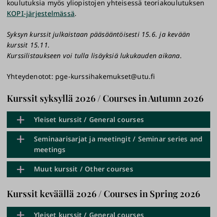
koulutuksia myös yliopistojen yhteisessä teoriakoulutuksen
KOPI-järjestelmässä
.
Syksyn kurssit julkaistaan pääsääntöisesti 15.6. ja kevään
kurssit 15.11.
Kurssilistaukseen voi tulla lisäyksiä lukukauden aikana.
Yhteydenotot: pge-kurssihakemukset@utu.fi
Kurssit syksyllä 2026 / Courses in Autumn 2026
Yleiset kurssit / General courses
Seminaarisarjat ja meetingit / Seminar series and
meetings
PGS_1819 Koe-eläimet, kurssi toimenpiteiden
suorittajille
Muut kurssit / Other courses
1.9.-30.11.2026
Elokuu
Koe-eläinkeskus / Emrah Yatkin
Kurssit keväällä 2026 / Courses in Spring 2026
Elokuu
Gastrokirurgian klinikkameeting
PGS_1675 Laboratory Animal Science Course
Yleiset kurssit / General courses
17.8.-14.12.2026