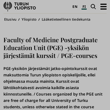
Turun
Haku
Avaa
EN
FI
yliopisto
pääva
Murupolku
Etusivu
Yliopisto
Lääketieteellinen tiedekunta
Faculty of Medicine Postgraduate
Education Unit (PGE) -yksikön
järjestämät kurssit / PGE-courses
PGE-yksikön järjestämät jatko-opintokurssit ovat
maksuttomia Turun yliopiston opiskelijoille, ellei
ohjelmassa muuta mainita. Kurssit ovat
lähtökohtaisesti avoimia kaikille asiasta
kiinnostuneille. / Courses organized by the PGE unit
are free of charge for all University of Turku
students, unless otherwise stated in the course