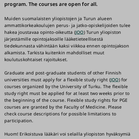
program. The courses are open for all.
Muiden suomalaisten yliopistojen ja Turun alueen
ammattikorkeakoulujen perus- ja jatko-opiskelijoiden tulee
hakea joustavaa opinto-oikeutta (
JOO
) Turun yliopiston
järjestämille opintojaksoille lääketieteellisestä
tiedekunnasta vähintään kaksi viikkoa ennen opintojakson
alkamista. Tarkista kuitenkin mahdolliset muut
koulutuskohtaiset rajoitukset.
Graduate and post-graduate students of other Finnish
universities must apply for a flexible study right (
JOO
) for
courses organized by the University of Turku. The flexible
study right must be applied for at least two weeks prior to
the beginning of the course. Flexible study rights for PGE
courses are granted by the Faculty of Medicine. Please
check course descriptions for possible limitations to
participation.
Huom! Erikoistuva lääkäri voi selailla yliopiston hyväksymiä