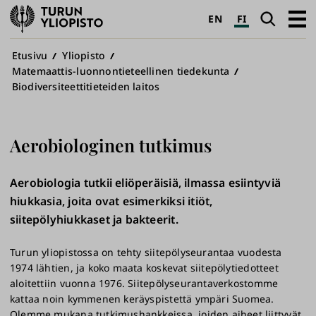
Turun
Haku
Avaa
EN
FI
yliopisto
pääva
Murupolku
Etusivu
Yliopisto
Matemaattis-luonnontieteellinen tiedekunta
Biodiversiteettitieteiden laitos
Aerobiologinen tutkimus
Aerobiologia tutkii eliöperäisiä, ilmassa esiintyviä
hiukkasia, joita ovat esimerkiksi itiöt,
siitepölyhiukkaset ja bakteerit.
Turun yliopistossa on tehty siitepölyseurantaa vuodesta
1974 lähtien, ja koko maata koskevat siitepölytiedotteet
aloitettiin vuonna 1976. Siitepölyseurantaverkostomme
kattaa noin kymmenen keräyspistettä ympäri Suomea.
Olemme mukana tutkimushankkeissa, joiden aiheet liittyvät