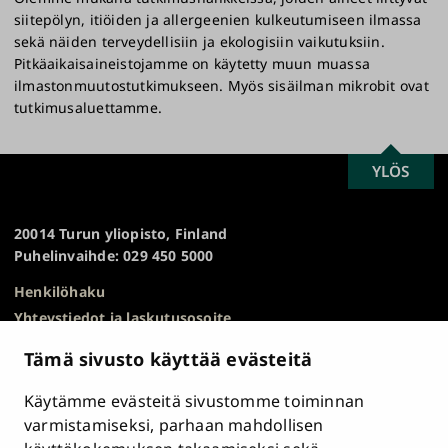
siitepölyn, itiöiden ja allergeenien kulkeutumiseen ilmassa
sekä näiden terveydellisiin ja ekologisiin vaikutuksiin.
Pitkäaikaisaineistojamme on käytetty muun muassa
ilmastonmuutostutkimukseen. Myös sisäilman mikrobit ovat
tutkimusaluettamme.
SCROLL
YLÖS
Turun
TO
yliopisto
TOP
20014 Turun yliopisto, Finland
Puhelinvaihde: 029 450 5000
Henkilöhaku
Yhteystiedot ja laskutusosoite
Kampuskartta
Tämä sivusto käyttää evästeitä
HR Excellence in Research
Tietosuojailmoitus
Käytämme evästeitä sivustomme toiminnan
Asiakirjajulkisuuskuvaus ja tietopyynnöt
varmistamiseksi, parhaan mahdollisen