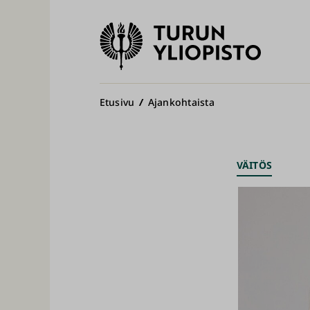
Turun
yliopisto
Pääv
Murupolku
Etusivu
Ajankohtaista
VÄITÖS