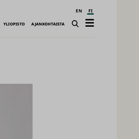
EN
FI
Haku
Avaa
YLIOPISTO
AJANKOHTAISTA
päävalikko