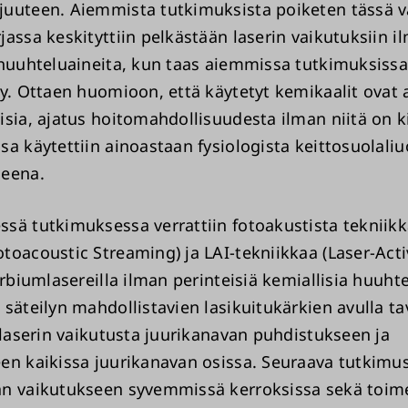
uuteen. Aiemmista tutkimuksista poiketen tässä vä
jassa keskityttiin pelkästään laserin vaikutuksiin i
 huuhteluaineita, kun taas aiemmissa tutkimuksissa
ty. Ottaen huomioon, että käytetyt kemikaalit ovat 
isia, ajatus hoitomahdollisuudesta ilman niitä on k
sa käytettiin ainoastaan fysiologista keittosuolaliu
neena.
sä tutkimuksessa verrattiin fotoakustista tekniik
toacoustic Streaming) ja LAI-tekniikkaa (Laser-Act
erbiumlasereilla ilman perinteisiä kemiallisia huuhte
 säteilyn mahdollistavien lasikuitukärkien avulla t
a laserin vaikutusta juurikanavan puhdistukseen ja
en kaikissa juurikanavan osissa. Seuraava tutkimus
n vaikutukseen syvemmissä kerroksissa sekä toim