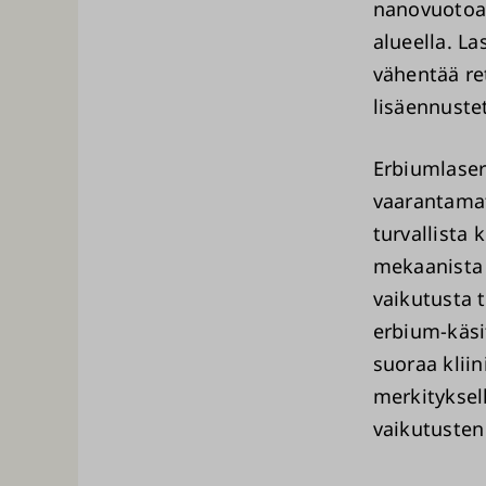
nanovuotoa j
alueella. La
vähentää re
lisäennuste
Erbiumlaser
vaarantamat
turvallista 
mekaanista 
vaikutusta 
erbium-käsit
suoraa kliin
merkityksel
vaikutusten 