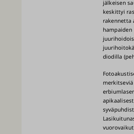
jälkeisen s
keskittyi ra
rakennetta 
hampaiden m
juurihoidois
juurihoitok
diodilla (p
Fotoakustise
merkitseviä 
erbiumlaser
apikaalises
syväpuhdist
Lasikuituna
vuorovaikut