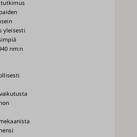
 tutkimus
mpaiden
usein
yleisesti
isimpiä
 940 nm:n
llisesti
 vaikutusta
ehon
 mekaanista
ähensi