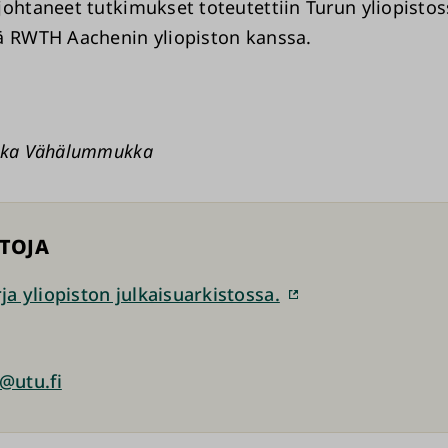
johtaneet tutkimukset toteutettiin Turun yliopistos
ä RWTH Aachenin yliopiston kanssa.
ukka Vähälummukka
ETOJA
ja yliopiston julkaisuarkistossa.
ä
a@utu.fi