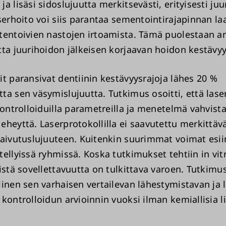
a lisäsi sidoslujuutta merkitsevästi, erityisesti ju
serhoito voi siis parantaa sementointirajapinnan la
tentoivien nastojen irtoamista. Tämä puolestaan a
tta juurihoidon jälkeisen korjaavan hoidon kestävyy
it paransivat dentiinin kestävyysrajoja lähes 20 %
ta sen väsymislujuutta. Tutkimus osoitti, että lase
kontrolloiduilla parametreilla ja menetelmä vahvista
eheyttä. Laserprotokollilla ei saavutettu merkittäv
taivutuslujuuteen. Kuitenkin suurimmat voimat esii
ellyissä ryhmissä. Koska tutkimukset tehtiin in vit
istä sovellettavuutta on tulkittava varoen. Tutkimu
linen sen varhaisen vertailevan lähestymistavan ja 
kontrolloidun arvioinnin vuoksi ilman kemiallisia li