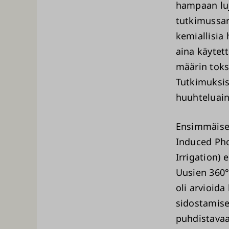
hampaan luj
tutkimussar
kemiallisia
aina käytet
määrin toks
Tutkimuksis
huuhteluai
Ensimmäises
Induced Pho
Irrigation) 
Uusien 360°
oli arvioid
sidostamise
puhdistavaa