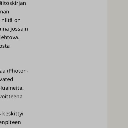
itöskirjan
lman
 niitä on
aina jossain
iehtova.
osta
kaa (Photon-
ivated
luaineita.
avoitteena
 keskittyi
enpiteen