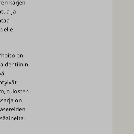
uren kärjen
atua ja
ntaa
delle.
rhoito on
a dentiinin
ää
ntyivät
ro, tulosten
ssarja on
lasereiden
säaineita.