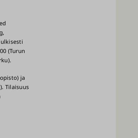
ted
g,
ulkisesti
.00 (Turun
rku).
opisto) ja
). Tilaisuus
a