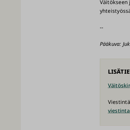
Väitökseen 
yhteistyöss
--
Pääkuva: J
LISÄTI
Väitöskir
Viestint
viestint