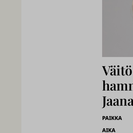
Väitö
hamm
Jaan
PAIKKA
AIKA