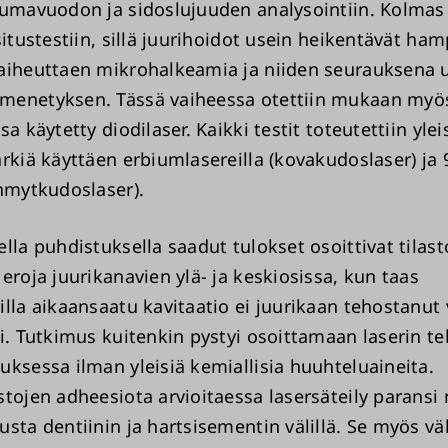
aumavuodon ja sidoslujuuden analysointiin. Kolmas
situstestiin, sillä juurihoidot usein heikentävät ha
aiheuttaen mikrohalkeamia ja niiden seurauksena 
enetyksen. Tässä vaiheessa otettiin mukaan myös 
sa käytetty diodilaser. Kaikki testit toteutettiin yle
ärkiä käyttäen erbiumlasereilla (kovakudoslaser) ja
ehmytkudoslaser).
lla puhdistuksella saadut tulokset osoittivat tilasto
eroja juurikanavien ylä- ja keskiosissa, kun taas
illa aikaansaatu kavitaatio ei juurikaan tehostanut
ti. Tutkimus kuitenkin pystyi osoittamaan laserin t
uksessa ilman yleisiä kemiallisia huuhteluaineita.
stojen adheesiota arvioitaessa lasersäteily paransi
usta dentiinin ja hartsisementin välillä. Se myös v