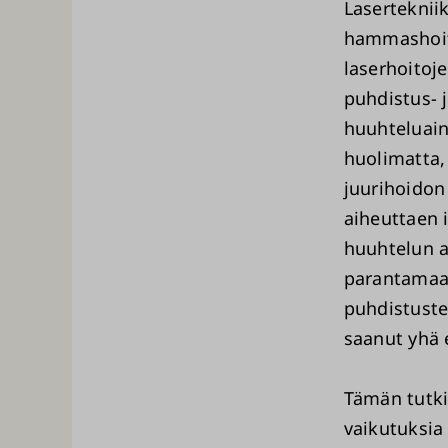
Lasertekniik
hammashoito
laserhoitoj
puhdistus- 
huuhteluain
huolimatta,
juurihoidon 
aiheuttaen 
huuhtelun a
parantamaa
puhdistuste
saanut yhä
Tämän tutki
vaikutuksia