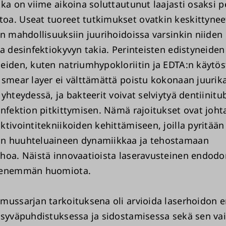
ka on viime aikoina soluttautunut laajasti osaksi p
a. Useat tuoreet tutkimukset ovatkin keskittynee
en mahdollisuuksiin juurihoidoissa varsinkin niiden
ja desinfektiokyvyn takia. Perinteisten edistyneiden
eiden, kuten natriumhypokloriitin ja EDTA:n käytös
 smear layer ei välttämättä poistu kokonaan juurik
yhteydessä, ja bakteerit voivat selviytyä dentiinitu
infektion pitkittymisen. Nämä rajoitukset ovat joht
ktivointitekniikoiden kehittämiseen, joilla pyritään
n huuhteluaineen dynamiikkaa ja tehostamaan
hoa. Näistä innovaatioista laseravusteinen endodo
 enemmän huomiota.
mussarjan tarkoituksena oli arvioida laserhoidon er
 syväpuhdistuksessa ja sidostamisessa sekä sen va