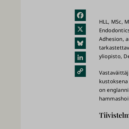
Fac
HLL, MSc, M
ebo
X
Endodontics
ok
Adhesion, a
Blue
tarkastettav
sky
Link
yliopisto, D
edIn
Kopi
Vastaväittä
oi
kustoksena
link
on englanni
ki
hammashoi
Tiivistel