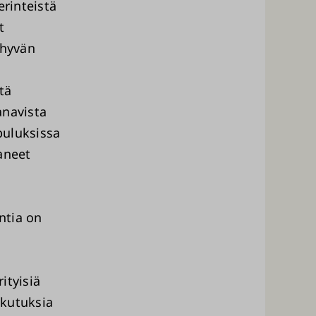
erinteistä
t
 hyvän
tä
anavista
buluksissa
aneet
ntia on
ityisiä
ikutuksia