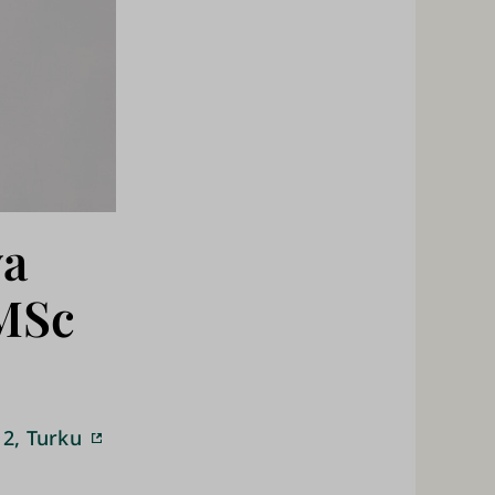
va
MSc
 2, Turku