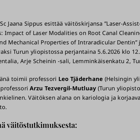
Sc Jaana Sippus esittää väitöskirjansa ”Laser-Assis
: Impact of Laser Modalities on Root Canal Cleanin
nd Mechanical Properties of Intraradicular Dentin” j
aksi Turun yliopistossa perjantaina 5.6.2026 klo 12
entalia, Arje Scheinin -sali, Lemminkäisenkatu 2, Tu
jänä toimii professori
Leo Tjäderhane
(Helsingin yli
 professori
Arzu Tezvergil-Mutluay
(Turun yliopisto
nkielinen. Väitöksen alana on kariologia ja korjaav
to.
mä väitöstutkimuksesta: