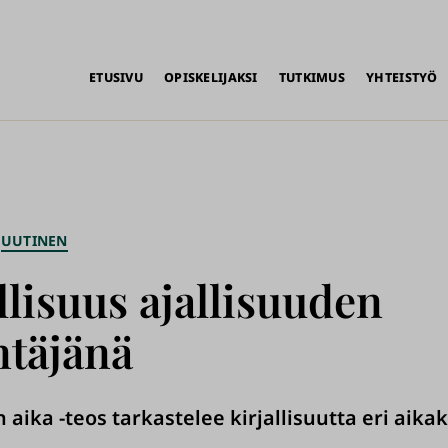
alikko
ETUSIVU
OPISKELIJAKSI
TUTKIMUS
YHTEISTYÖ
UUTINEN
llisuus ajallisuuden
ntäjänä
n aika -teos tarkastelee kirjallisuutta eri aika