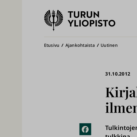
Turun
yliopisto
Pääv
Murupolku
Etusivu
Ajankohtaista
Uutinen
31.10.2012
Kirja
ilme
Tulkintoje
Fac
tulkkina.