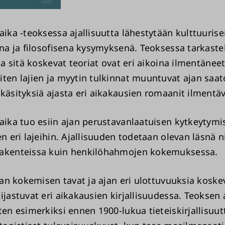
aika -teoksessa ajallisuutta lähestytään kulttuurise
sena ja filosofisena kysymyksenä. Teoksessa tarkast
 ja sitä koskevat teoriat ovat eri aikoina ilmentäne
iten lajien ja myytin tulkinnat muuntuvat ajan saa
 käsityksiä ajasta eri aikakausien romaanit ilmentäv
 aika tuo esiin ajan perustavanlaatuisen kytkeytymi
en eri lajeihin. Ajallisuuden todetaan olevan läsnä ni
rakenteissa kuin henkilöhahmojen kokemuksessa.
ajan kokemisen tavat ja ajan eri ulottuvuuksia koske
ijastuvat eri aikakausien kirjallisuudessa. Teoksen 
ten esimerkiksi ennen 1900-lukua tieteiskirjallisuut