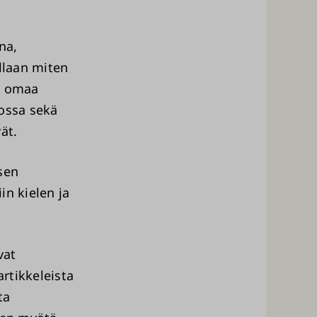
na,
ellaan miten
et omaa
tossa sekä
ät.
sen
in kielen ja
vat
artikkeleista
ta