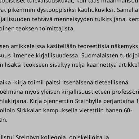
 utopistiset tulevaisuuskuvat, kun taas maailmanso
at pikemmin dystooppisiksi kauhukuviksi. Samalla 
rjallisuuden tehtävä menneisyyden tulkitsijana, ke
toinen teoksen toimittajista.
sen artikkeleissa käsitellään teoreettisia näkemyksi
isuus ilmenee kirjallisuudessa. Suomalaisten tutkijo
n lisäksi teokseen sisältyy neljä käännettyä artikkel
aika -kirja toimii paitsi itsenäisenä tieteellisenä
koelmana myös yleisen kirjallisuustieteen professor
hlakirjana. Kirja ojennettiin Steinbylle perjantaina 1
olloin Sirkkalan kampuksella vietettiin hänen 60-
an.
listui Steinbyn kollegoja, opiskelijoita ja