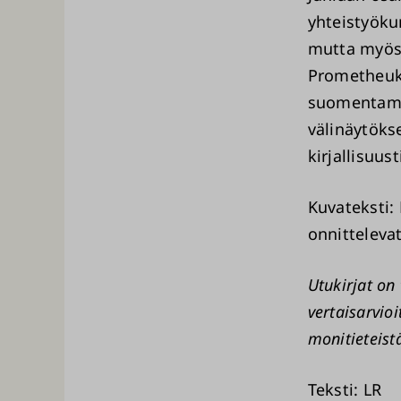
yhteistyöku
mutta myös e
Prometheuks
suomenta
välinäytöks
kirjallisuus
Kuvateksti:
onnittelevat
Utukirjat on 
vertaisarvio
monitieteist
Teksti: LR