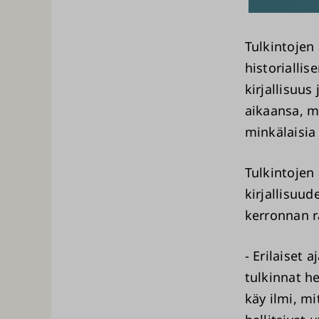
Tulkintojen 
historialli
kirjallisuus
aikaansa, m
minkälaisia
Tulkintojen
kirjallisuud
kerronnan 
- Erilaiset 
tulkinnat he
käy ilmi, mi