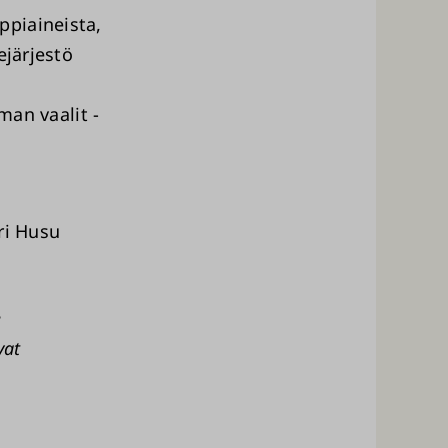
ppiaineista,
ejärjestö
an vaalit -
ri Husu
e
vat