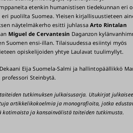
mppaneita etenkin humanistisen tiedekunnan eri o
ri puolilta Suomea. Yleisen kirjallisuustieteen ain
en näytelmäkerho esitti juhlassa
Arto Rintalan
man
Miguel de Cervantesin
Daganzon kylänvanhimm
en Suomen ensi-illan. Tilaisuudessa esiintyi myös
tieteen opiskelijoiden yhtye Laulavat tuulimyllyt.
 Dekaani Eija Suomela-Salmi ja hallintopäällikkö Ma
 professori Steinbytä.
taiteiden tutkimuksen julkaisusarja. Utukirjat julkaise
ituja artikkelikokoelmia ja monografioita, jotka edusta
ä kotimaista ja kansainvälistä taiteiden tutkimusta.