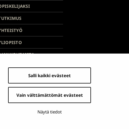
alatunnisteessa
yliopisto
yliopisto
yliopisto
yliopisto
yliopis
OPISKELIJAKSI
Facebookissa
Instagramissa
Blueskyssa
YouTubessa
Linked
TUTKIMUS
YHTEISTYÖ
YLIOPISTO
AJANKOHTAISTA
Salli kaikki evästeet
Vain välttämättömät evästeet
Näytä tiedot