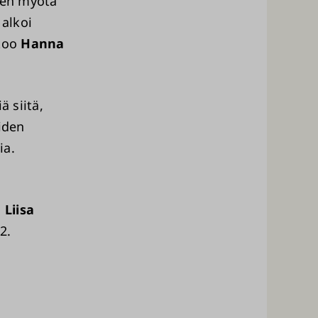
tien myötä
alkoi
rtoo
Hanna
ä siitä,
iden
ia.
i
Liisa
2.