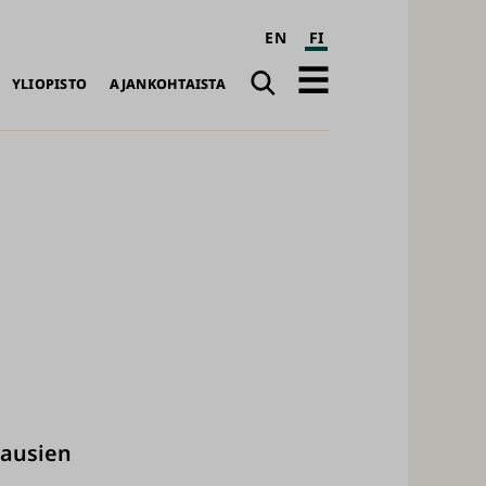
EN
FI
Haku
Avaa
YLIOPISTO
AJANKOHTAISTA
päävalikko
kausien