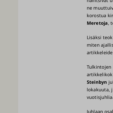
hallitsivat
ne muuttuiv
korostua ki
Meretoja
, 
Lisäksi teok
miten ajall
artikkeleide
Tulkintojen 
artikkeliko
Steinbyn
ju
lokakuuta, j
vuotisjuhlia
Juhlaan osal