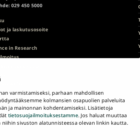
hde: 029 450 5000
ku
ot ja laskutusosoite
rtta
nce in Research
ilmoitus
ulkisuuskuvaus ja
nöt
ä
ösepäilyt
an varmistamiseksi, parhaan mahdollisen
avuusseloste
yödyntääksemme kolmansien osapuolien palveluita
nän ja mainonnan kohdentamiseksi. Lisätietoja
a sähköiset työkalut
ydät
tietosuojailmoituksestamme
. Jos haluat muuttaa
tukset
iihin sivuston alatunnisteessa olevan linkin kautta.