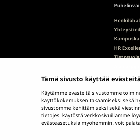
Puhelinvai
Henkilöha
Yhteystied
Kampuska
HR Excelle
Tietosuoja
Asiakirjaj
tietopyyn
Tämä sivusto käyttää evästeit
Väärinkäyt
Käytämme evästeitä sivustomme toiminn
Saavutett
käyttökokemuksen takaamiseksi sekä h
Palaute
sivustomme kehittämiseksi sekä viestin
Intranet j
tietojesi käytöstä verkkosivuillamme lö
Evästease
evästeasetuksia myöhemmin, voit palata n