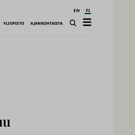
EN
FI
Haku
Avaa
YLIOPISTO
AJANKOHTAISTA
päävalikko
uu