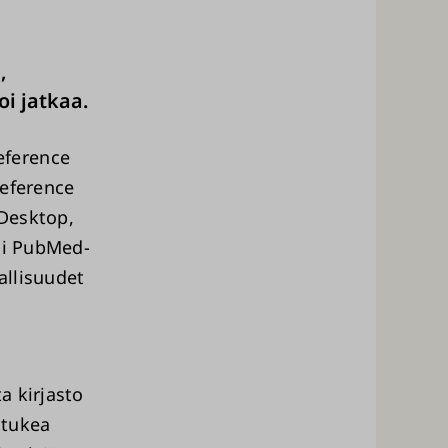
,
i jatkaa.
eference
Reference
 Desktop,
tai PubMed-
allisuudet
a kirjasto
 tukea