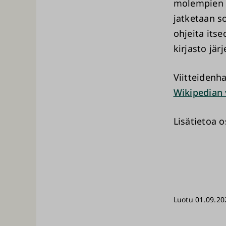
molempien o
jatketaan so
ohjeita itse
kirjasto jär
Viitteidenha
Wikipedian 
Lisätietoa 
Luotu 01.09.20