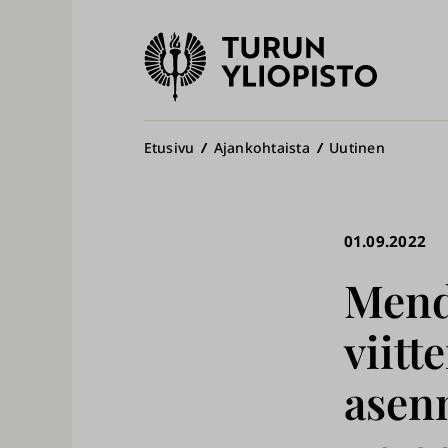
Turun
yliopisto
Pääv
Murupolku
Etusivu
Ajankohtaista
Uutinen
01.09.2022
Mend
viitt
asen