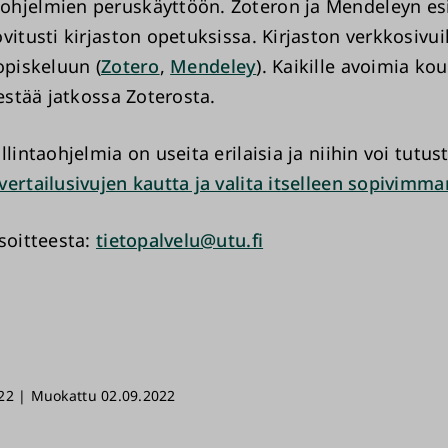
hjelmien peruskäyttöön. Zoteron ja Mendeleyn esi
vitusti kirjaston opetuksissa. Kirjaston verkkosivuil
opiskeluun (
Zotero
,
Mendeley
). Kaikille avoimia ko
jestää jatkossa Zoterosta.
llintaohjelmia on useita erilaisia ja niihin voi tutu
vertailusivujen kautta ja valita itselleen sopivimma
osoitteesta:
tietopalvelu@utu.fi
22 | Muokattu 02.09.2022