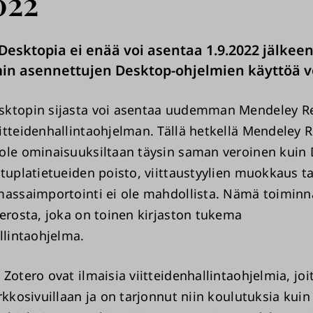
022
esktopia ei enää voi asentaa 1.9.2022 jälkeen
n asennettujen Desktop-ohjelmien käyttöä vo
sktopin sijasta voi asentaa uudemman Mendeley R
itteidenhallintaohjelman. Tällä hetkellä Mendeley 
ole ominaisuuksiltaan täysin saman veroinen kuin
 tuplatietueiden poisto, viittaustyylien muokkaus 
massaimportointi ei ole mahdollista. Nämä toiminn
terosta, joka on toinen kirjaston tukema
llintaohjelma.
Zotero ovat ilmaisia viitteidenhallintaohjelmia, joit
rkkosivuillaan ja on tarjonnut niin koulutuksia kuin