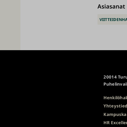
Asiasanat
VIITTEIDENH
Turun
20014 Turu
yliopisto
Puhelinvai
Henkilöha
Yhteystied
Kampuska
HR Excelle