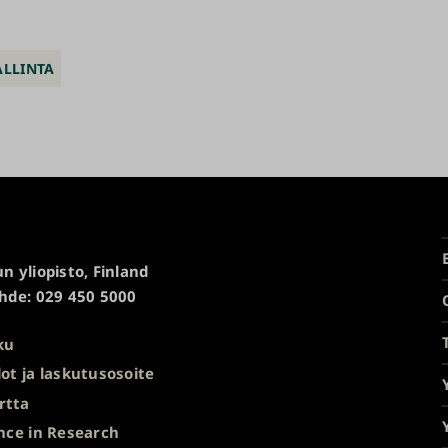
ALLINTA
n yliopisto, Finland
hde: 029 450 5000
ku
ot ja laskutusosoite
rtta
nce in Research