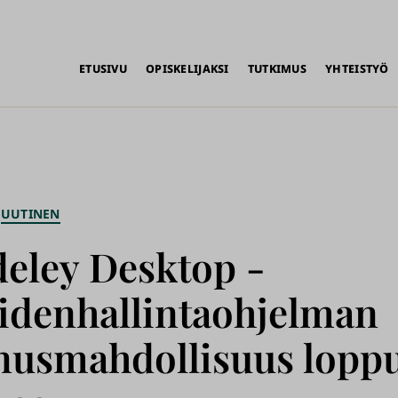
alikko
ETUSIVU
OPISKELIJAKSI
TUTKIMUS
YHTEISTYÖ
UUTINEN
eley Desktop -
eidenhallintaohjelman
nusmahdollisuus lopp