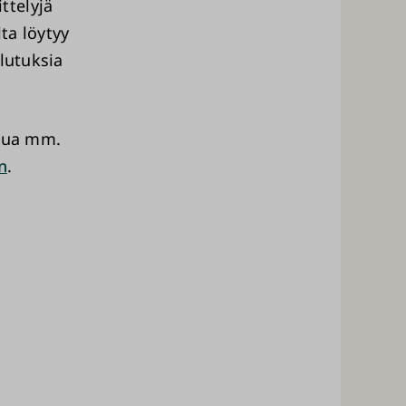
ttelyjä
ta löytyy
ulutuksia
stua mm.
n
.