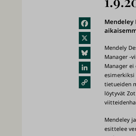
1.9.2
Mendeley D
Fac
aikaisemmi
ebo
X
ok
Mendely De
Blue
Manager -vi
sky
Manager ei 
Link
esimerkiksi
edIn
Kopi
tietueiden 
oi
löytyvät Zo
link
viitteidenha
ki
Mendeley ja 
esittelee ve