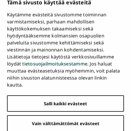
Tämä sivusto käyttää evästeitä
HR Excellence in Research
Tietosuojailmoitus
Käytämme evästeitä sivustomme toiminnan
Asiakirjajulkisuuskuvaus ja tietopyynnöt
varmistamiseksi, parhaan mahdollisen
käyttökokemuksen takaamiseksi sekä
Väärinkäytösepäilyt
hyödyntääksemme kolmansien osapuolien
Saavutettavuusseloste
palveluita sivustomme kehittämiseksi sekä
Palaute
viestinnän ja mainonnan kohdentamiseksi.
Intranet ja sähköiset työkalut
Lisätietoja tietojesi käytöstä verkkosivuillamme
Evästeasetukset
löydät
tietosuojailmoituksestamme
. Jos haluat
muuttaa evästeasetuksia myöhemmin, voit palata
Turun
Turun
Turun
Turun
Turun
Turun
niihin sivuston alatunnisteessa olevan linkin
Päävalikko
yliopisto
yliopisto
yliopisto
yliopisto
yliopisto
yliopisto
ETUSIVU
kautta.
alatunnisteessa
Facebookissa
Instagramissa
Blueskyssa
YouTubessa
LinkedInissä
TikTokissa
OPISKELIJAKSI
Salli kaikki evästeet
TUTKIMUS
YHTEISTYÖ
Vain välttämättömät evästeet
YLIOPISTO