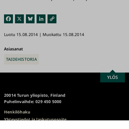
Fac
X
Blu
Link
Kop
ebo
esk
edI
ioi
Luotu 15.08.2014 | Muokattu 15.08.2014
ok
y
n
link
ki
Asiasanat
TAIDEHISTORIA
SCROLL
YLÖS
Turun
TO
yliopisto
TOP
20014 Turun yliopisto, Finland
Puhelinvaihde: 029 450 5000
Henkilöhaku
Yhteystiedot ja laskutusosoite
Kampuskartta