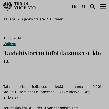
Turun
Haku
Avaa
EN
FI
yliopisto
pääva
Murupolku
Etusivu
Ajankohtaista
Uutinen
15.08.2014
Uutinen
Taidehistorian infotilaisuus 1.9. klo
12
​Taidehistorian infotilaisuus pidetään maanantaina 1.9.2014
klo 12-13 seminaarihuoneessa E221 (Minerva 2. krs,
Sirkkala).
Tervetuloa kaikki uudet ja vanhat opiskelijat!