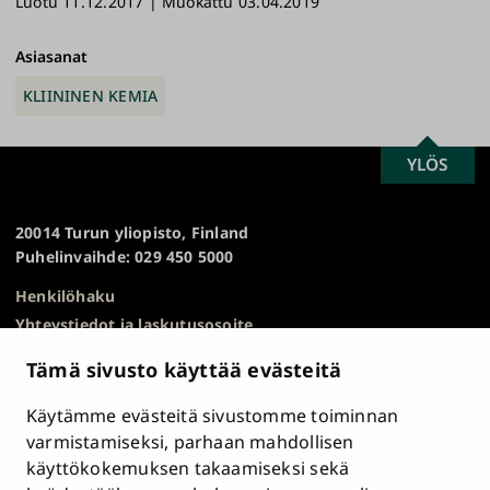
Luotu 11.12.2017 | Muokattu 03.04.2019
ok
y
n
link
ki
Asiasanat
KLIININEN KEMIA
SCROLL
YLÖS
Turun
TO
yliopisto
TOP
20014 Turun yliopisto, Finland
Puhelinvaihde: 029 450 5000
Henkilöhaku
Yhteystiedot ja laskutusosoite
Kampuskartta
Tämä sivusto käyttää evästeitä
HR Excellence in Research
Tietosuojailmoitus
Käytämme evästeitä sivustomme toiminnan
Asiakirjajulkisuuskuvaus ja tietopyynnöt
varmistamiseksi, parhaan mahdollisen
käyttökokemuksen takaamiseksi sekä
Väärinkäytösepäilyt