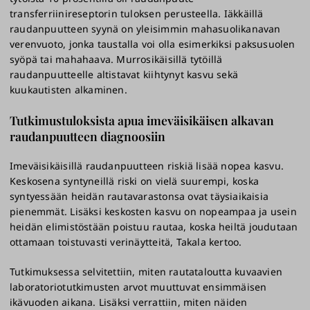
transferriinireseptorin tuloksen perusteella. Iäkkäillä
raudanpuutteen syynä on yleisimmin mahasuolikanavan
verenvuoto, jonka taustalla voi olla esimerkiksi paksusuolen
syöpä tai mahahaava. Murrosikäisillä tytöillä
raudanpuutteelle altistavat kiihtynyt kasvu sekä
kuukautisten alkaminen.
Tutkimustuloksista apua imeväisikäisen alkavan
raudanpuutteen diagnoosiin
Imeväisikäisillä raudanpuutteen riskiä lisää nopea kasvu.
Keskosena syntyneillä riski on vielä suurempi, koska
syntyessään heidän rautavarastonsa ovat täysiaikaisia
pienemmät. Lisäksi keskosten kasvu on nopeampaa ja usein
heidän elimistöstään poistuu rautaa, koska heiltä joudutaan
ottamaan toistuvasti verinäytteitä, Takala kertoo.
Tutkimuksessa selvitettiin, miten rautataloutta kuvaavien
laboratoriotutkimusten arvot muuttuvat ensimmäisen
ikävuoden aikana. Lisäksi verrattiin, miten näiden