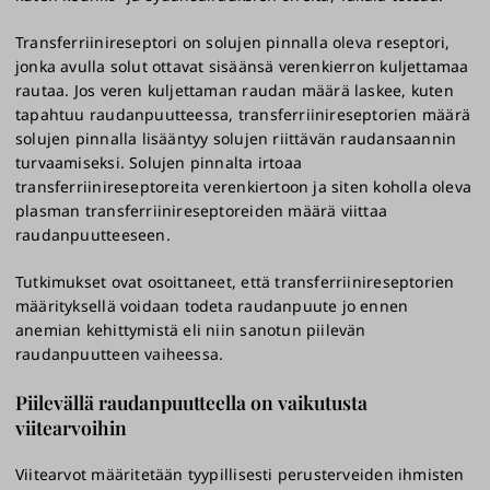
Transferriinireseptori on solujen pinnalla oleva reseptori,
jonka avulla solut ottavat sisäänsä verenkierron kuljettamaa
rautaa. Jos veren kuljettaman raudan määrä laskee, kuten
tapahtuu raudanpuutteessa, transferriinireseptorien määrä
solujen pinnalla lisääntyy solujen riittävän raudansaannin
turvaamiseksi. Solujen pinnalta irtoaa
transferriinireseptoreita verenkiertoon ja siten koholla oleva
plasman transferriinireseptoreiden määrä viittaa
raudanpuutteeseen.
Tutkimukset ovat osoittaneet, että transferriinireseptorien
määrityksellä voidaan todeta raudanpuute jo ennen
anemian kehittymistä eli niin sanotun piilevän
raudanpuutteen vaiheessa.
Piilevällä raudanpuutteella on vaikutusta
viitearvoihin
Viitearvot määritetään tyypillisesti perusterveiden ihmisten