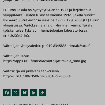
EL Timo Takala on syntynyt vuonna 1973 ja kirjoittanut
ylioppilaaksi Liedon lukiossa vuonna 1992. Takala suoritti
korkeakoulututkintonsa vuosina 1999 (LL) ja 2008 (EL) Turun
yliopistossa. Väitöksen alana on kliininen kemia. Takala
työskentelee Tykslabin hematologian laboratoriossa
erikoislääkärinä.
Väittelijän yhteystiedot: p. 040 8345835, timtak@utu.fi
Väittelijän kuva:
https://apps.utu.fi/media/vaittelijat/takala_timo.jpg
Väitöskirja on julkaistu sähköisenä
http://urn.fi/URN:ISBN:978-951-29-7038-4
Fac
X
Blu
Link
Kop
ebo
esk
edI
ioi