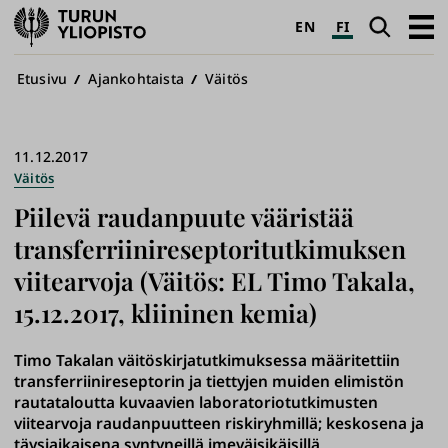
Turun
Haku
Avaa
EN
FI
yliopisto
pääva
Murupolku
Etusivu
Ajankohtaista
Väitös
11.12.2017
Väitös
Piilevä raudanpuute vääristää
transferriinireseptoritutkimuksen
viitearvoja (Väitös: EL Timo Takala,
15.12.2017, kliininen kemia)
Timo Takalan väitöskirjatutkimuksessa määritettiin
transferriinireseptorin ja tiettyjen muiden elimistön
rautataloutta kuvaavien laboratoriotutkimusten
viitearvoja raudanpuutteen riskiryhmillä; keskosena ja
täysiaikaisena syntyneillä imeväisikäisillä,