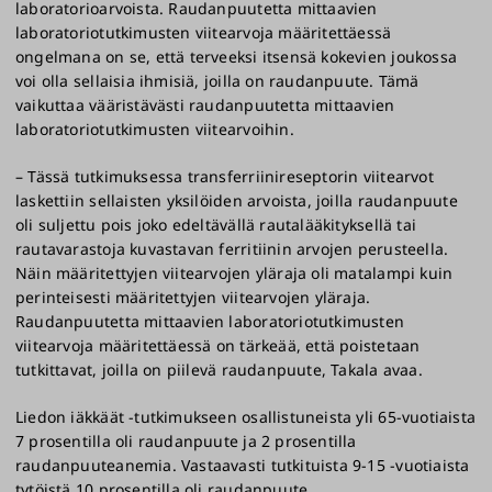
laboratorioarvoista. Raudanpuutetta mittaavien
laboratoriotutkimusten viitearvoja määritettäessä
ongelmana on se, että terveeksi itsensä kokevien joukossa
voi olla sellaisia ihmisiä, joilla on raudanpuute. Tämä
vaikuttaa vääristävästi raudanpuutetta mittaavien
laboratoriotutkimusten viitearvoihin.
– Tässä tutkimuksessa transferriinireseptorin viitearvot
laskettiin sellaisten yksilöiden arvoista, joilla raudanpuute
oli suljettu pois joko edeltävällä rautalääkityksellä tai
rautavarastoja kuvastavan ferritiinin arvojen perusteella.
Näin määritettyjen viitearvojen yläraja oli matalampi kuin
perinteisesti määritettyjen viitearvojen yläraja.
Raudanpuutetta mittaavien laboratoriotutkimusten
viitearvoja määritettäessä on tärkeää, että poistetaan
tutkittavat, joilla on piilevä raudanpuute, Takala avaa.
Liedon iäkkäät -tutkimukseen osallistuneista yli 65-vuotiaista
7 prosentilla oli raudanpuute ja 2 prosentilla
raudanpuuteanemia. Vastaavasti tutkituista 9-15 -vuotiaista
tytöistä 10 prosentilla oli raudanpuute