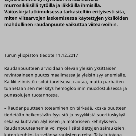
murrosikäisillä tytöillä ja iäkkäillä ihmisillä.
Väitöskirjatutkimuksessa tarkasteltiin erityisesti sitä,
miten viitearvojen laskemisessa käytettyjen yksilöiden
mahdollinen raudanpuute vaikuttaa viitearvoihin.
​Turun yliopiston tiedote 11.12.2017
Raudanpuutteen arvioidaan olevan yleisin yksittäisen
ravintoaineen puutos maailmassa ja yleisin syy anemialle.
Kaikki elimistön solut tarvitsevat rautaa, mutta parhaiten
tunnetaan sen merkitys hemoglobiinin muodostuksessa ja
punasolujen tuotannossa.
– Raudanpuutteen toteaminen on tärkeää, koska puutteen
tiedetään heikentävän fyysistä ja psyykkistä suorituskykyä
sekä vaikuttavan älylliseen ja motoriseen kehitykseen.
Raudanpuuteanemia voi myös lisätä tiettyjen sairauksien,
kuten keuhko- ja sydänsairauksien oireita, Takala toteaa.