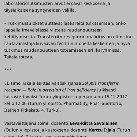
laboratoriotutkimusten arvot eroavat keskosena ja
täysiaikaisena syntyneiden välillä.
– Tutkimustulokset auttavat lääkäreitä tulkitsemaan, onko
lapsella imeväisiässä viitteitä raudanpuutteen
kehittymisestä. Transferriinireseptorin määritys on elimistön
rautavarastoja kuvaavan ferritiinin ohella keskeinen ja hyvä
tutkimus raudanpuutteen toteamiseen eri ikäryhmissä,
Takala toteaa.
***
EL Timo Takala esittää väitöskirjansa
Soluble transferrin
receptor — Role in detection of iron deficiency
julkisesti
tarkastettavaksi Turun yliopistossa perjantaina 15.12.2017
kello 12.00 (Turun yliopisto, PharmaCity, Pha1-auditorio,
Itäinen Pitkäkatu 4, Turku).
Vastaväittäjänä toimii dosentti
Eeva-Riitta Savolainen
(Oulun yliopisto) ja kustoksena dosentti
Kerttu Irjala
(Turun
yliopisto). Tilaisuus on suomenkielinen.