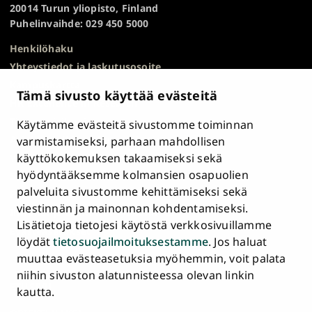
20014 Turun yliopisto, Finland
Puhelinvaihde: 029 450 5000
Henkilöhaku
Yhteystiedot ja laskutusosoite
Kampuskartta
Tämä sivusto käyttää evästeitä
HR Excellence in Research
Tietosuojailmoitus
Käytämme evästeitä sivustomme toiminnan
Asiakirjajulkisuuskuvaus ja tietopyynnöt
varmistamiseksi, parhaan mahdollisen
käyttökokemuksen takaamiseksi sekä
Väärinkäytösepäilyt
hyödyntääksemme kolmansien osapuolien
Saavutettavuusseloste
palveluita sivustomme kehittämiseksi sekä
Palaute
viestinnän ja mainonnan kohdentamiseksi.
Intranet ja sähköiset työkalut
Lisätietoja tietojesi käytöstä verkkosivuillamme
Evästeasetukset
löydät
tietosuojailmoituksestamme
. Jos haluat
muuttaa evästeasetuksia myöhemmin, voit palata
Turun
Turun
Turun
Turun
Turun
Turun
niihin sivuston alatunnisteessa olevan linkin
Päävalikko
yliopisto
yliopisto
yliopisto
yliopisto
yliopisto
yliopisto
ETUSIVU
kautta.
alatunnisteessa
Facebookissa
Instagramissa
Blueskyssa
YouTubessa
LinkedInissä
TikTokissa