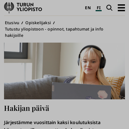
Turun
Haku
Avaa
EN
FI
yliopisto
pääva
Murupolku
Etusivu
Opiskelijaksi
Tutustu yliopistoon - opinnot, tapahtumat ja info
hakijoille
Hakijan päivä
Järjestämme vuosittain kaksi koulutuksista