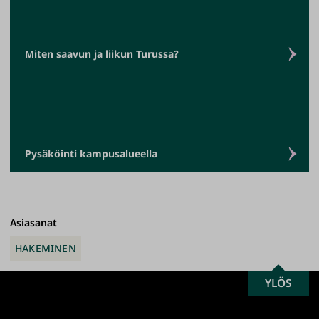
Miten saavun ja liikun Turussa?
Pysäköinti kampusalueella
Asiasanat
HAKEMINEN
SCROLL
YLÖS
Turun
TO
yliopisto
TOP