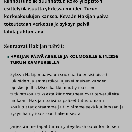
kiinnostuneille suunnattua koko yliopiston
esittelytilaisuutta yhdessä muiden Turun
korkeakoulujen kanssa. Kevään Hakijan päivä
toteutetaan verkossa ja syksyn päivä
lähitapahtumana.
Seuraavat Hakijan päivät:
HAKIJAN PÄIVÄ ABEILLE JA KOLMOSILLE 6.11.2026
TURUN KAMPUKSELLA
Syksyn Hakijan päivä on suunnattu ensisijaisesti
lukioiden ja ammattikoulujen viimeisen vuoden
opiskelijoille. Myös kaikki muut yliopiston
tutkintokoulutuksesta kiinnostuneet ovat tervetulleita
mukaan! Hakijan päivänä pääset tutustumaan
koulutustarjontaamme ja tiloihimme sekä kuulemaan ja
kysymään yliopistoon hakemisesta.
Järjestämme tapahtuman yhteydessä opoinfon toisen