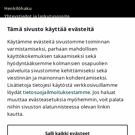
Henkilöhaku
Yhteystiedot ja laskutusosoite
Kampuskartta
Tämä sivusto käyttää evästeitä
HR Excellence in Research
Tietosuojailmoitus
Käytämme evästeitä sivustomme toiminnan
Asiakirjajulkisuuskuvaus ja tietopyynnöt
varmistamiseksi, parhaan mahdollisen
käyttökokemuksen takaamiseksi sekä
Väärinkäytösepäilyt
hyödyntääksemme kolmansien osapuolien
Saavutettavuusseloste
palveluita sivustomme kehittämiseksi sekä
Palaute
viestinnän ja mainonnan kohdentamiseksi.
Intranet ja sähköiset työkalut
Lisätietoja tietojesi käytöstä verkkosivuillamme
Evästeasetukset
löydät
tietosuojailmoituksestamme
. Jos haluat
muuttaa evästeasetuksia myöhemmin, voit palata
Turun
Turun
Turun
Turun
Turun
Turun
niihin sivuston alatunnisteessa olevan linkin
Päävalikko
yliopisto
yliopisto
yliopisto
yliopisto
yliopisto
yliopisto
ETUSIVU
kautta.
alatunnisteessa
Facebookissa
Instagramissa
Blueskyssa
YouTubessa
LinkedInissä
TikTokissa
OPISKELIJAKSI
Salli kaikki evästeet
TUTKIMUS