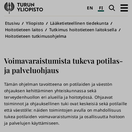
Turun
Haku
Avaa
EN
FI
yliopisto
pääva
Murupolku
Etusivu
Yliopisto
Lääketieteellinen tiedekunta
Hoitotieteen laitos
Tutkimus hoitotieteen laitoksella
Hoitotieteen tutkimusohjelma
Voimavaraistumista tukeva potilas-
ja palveluohjaus
Tämän ohjelman tavoitteena on potilaiden ja väestön
ohjauksen kehittäminen yhteiskunnassa sekä
terveydenhuollon eri alueilla ja hoitotyössä. Ohjaavat
toiminnot ja ohjauksellinen tuki ovat keskeisiä sekä potilaille
että väestölle: näiden toimintojen avulla on mahdollisuus
tukea potilaiden voimavaraistumista ja osallisuutta hoitoon
ja palvelujen käyttämiseen.