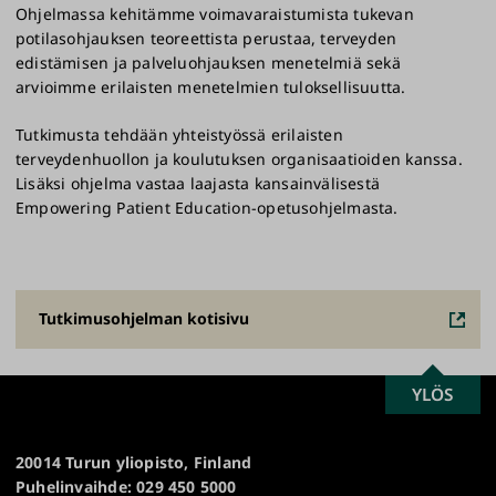
Ohjelmassa kehitämme voimavaraistumista tukevan
potilasohjauksen teoreettista perustaa, terveyden
edistämisen ja palveluohjauksen menetelmiä sekä
arvioimme erilaisten menetelmien tuloksellisuutta.
Tutkimusta tehdään yhteistyössä erilaisten
terveydenhuollon ja koulutuksen organisaatioiden kanssa.
Lisäksi ohjelma vastaa laajasta kansainvälisestä
Empowering Patient Education-opetusohjelmasta.
Tutkimusohjelman kotisivu
SCROLL
YLÖS
Turun
TO
yliopisto
TOP
20014 Turun yliopisto, Finland
Puhelinvaihde: 029 450 5000