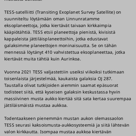
TESS-satelliitti (Transiting Exoplanet Survey Satellite) on
suunniteltu löytämään oman Linnunratamme
eksoplaneettoja, jotka kiertävät taivaan kirkkaimpia
kääpiötähtiä. TESS etsii planeettoja pienistä, kivisistä
kappaleista jättiläisplaneettoihin, jotka edustavat
galaksimme planeettojen moninaisuutta. Se on tähän
mennessä löytänyt 410 vahvistettua eksoplaneettaa, jotka
kiertävät muita tähtiä kuin Aurinkoa.
Vuonna 2021 TESS valjastettiin useiksi viikoiksi tutkimaan
toisenlaista järjestelmää, kaukaista galaksia OJ 287.
Taustalla olivat tutkijoiden aiemmin saamat epäsuorat
todisteet siitä, että kyseisen galaksin keskustassa hyvin
massiivinen musta aukko kiertää sitä sata kertaa suurempaa
jättiläismäistä mustaa aukkoa.
Todentaakseen pienemmän mustan aukon olemassaolon
TESS seurasi kaksoismusta-aukkosysteemiä ja siitä lähtevän
valon kirkkautta. Isompaa mustaa aukkoa kiertävän