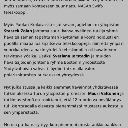
myös samaan kohteeseen suunnattu NASAn Swift-
teleskooppi.
Myös Puolan Krakovassa sijaitsevan Jagiellonian-yliopiston
Staszek Zolan
johtama suuri kansainvälinen tutkijaryhmä
havaitsi saman tapahtuman käyttämällä koordinoidusti eri
puolilla maapalloa sijaitsevia teleskooppeja, niin että ympäri
vuorokauden ainakin yhdellä teleskoopilla oli havaintoon
tarvittava yöaika. Lisäksi
Svetlana Jorstadin
ja muiden
havaitsijoiden johtama ryhmä Bostonin yliopistosta
Yhdysvalloista vahvisti löydön tutkimalla valon
polarisoitumista purkauksen yhteydessä.
Nyt julkaistussa ja kaikki aiemmat havainnot yhdistävässä
tutkimuksessa Turun yliopiston professori
Mauri Valtonen
ja
tutkimusryhmä on osoittanut, että 12 tunnin valonvälähdys
tuli kiertoradalla olevasta pienemmästä mustasta aukosta ja
sen ympäristöstä.
Nopea purkaus syntyy, kun pienempi musta aukko haukkaa