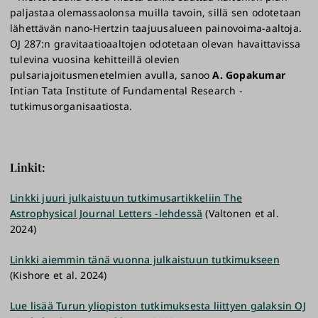
paljastaa olemassaolonsa muilla tavoin, sillä sen odotetaan
lähettävän nano-Hertzin taajuusalueen painovoima-aaltoja.
OJ 287:n gravitaatioaaltojen odotetaan olevan havaittavissa
tulevina vuosina kehitteillä olevien
pulsariajoitusmenetelmien avulla, sanoo
A. Gopakumar
Intian Tata Institute of Fundamental Research -
tutkimusorganisaatiosta.
Linkit:
Linkki juuri julkaistuun tutkimusartikkeliin The
Astrophysical Journal Letters -lehdessä
(Valtonen et al.
2024)
Linkki aiemmin tänä vuonna julkaistuun tutkimukseen
(Kishore et al. 2024)
Lue lisää Turun yliopiston tutkimuksesta liittyen galaksin OJ