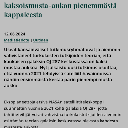
kaksoismusta-aukon pienemmästä
kappaleesta
12.06.2024
Mediatiedote
Uutinen
Useat kansainväliset tutkimusryhmät ovat jo aiemmin
vahvistaneet turkulaisten tutkijoiden teorian, että
kaukaisen galaksin OJ 287 keskustassa on kaksi
mustaa aukkoa. Nyt julkaistu uusi tutkimus osoittaa,
että vuonna 2021 tehdyissä satelliittihavainnoissa
nähtiin ensimmäistä kertaa parin pienempi musta
aukko.
Eksoplaneettoja etsivä NASAn satelliittiteleskooppi
suunnattiin vuonna 2021 kohti galaksia OJ 287, jotta
tähtitieteilijät voivat vahvistaa turkulaistutkijoiden aiemmin
esittämän teorian galaksin keskustassa olevasta kahdesta
mustasta aukosta.