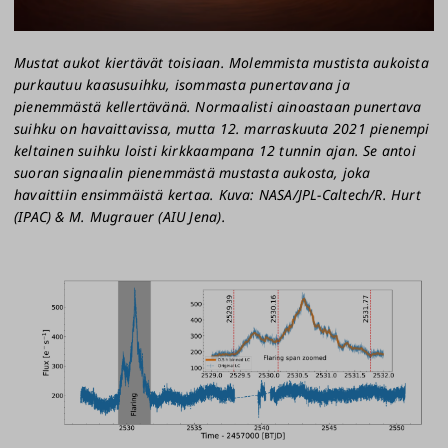
Mustat aukot kiertävät toisiaan. Molemmista mustista aukoista
purkautuu kaasusuihku, isommasta punertavana ja
pienemmästä kellertävänä. Normaalisti ainoastaan punertava
suihku on havaittavissa, mutta 12. marraskuuta 2021 pienempi
keltainen suihku loisti kirkkaampana 12 tunnin ajan. Se antoi
suoran signaalin pienemmästä mustasta aukosta, joka
havaittiin ensimmäistä kertaa. Kuva: NASA/JPL-Caltech/R. Hurt
(IPAC) & M. Mugrauer (AIU Jena).