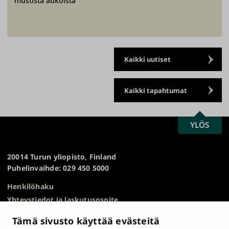
mustista aukoista
Kaikki uutiset
Kaikki tapahtumat
SCROLL
YLÖS
Turun
TO
yliopisto
TOP
20014 Turun yliopisto, Finland
Puhelinvaihde: 029 450 5000
Henkilöhaku
Yhteystiedot ja laskutusosoite
Kampuskartta
Tämä sivusto käyttää evästeitä
HR Excellence in Research