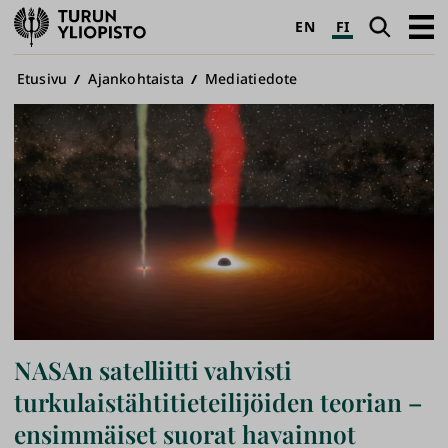
Turun
Haku
Avaa
EN
FI
yliopisto
pääva
Murupolku
Etusivu
Ajankohtaista
Mediatiedote
NASAn satelliitti vahvisti
turkulaistähtitieteilijöiden teorian –
ensimmäiset suorat havainnot