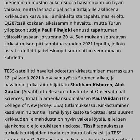
pienemmän mustan aukon suora havainnointi on hyvin
vaikeaa, mutta läsnäolo paljastui tutkijoille äkillisenä
kirkkauden kasvuna. Tämänkaltaista tapahtumaa ei oltu
OJ287:ssä koskaan aikaisemmin havaittu, mutta Turun
yliopiston tutkija
Pauli Pihajoki
ennusti tapahtuman
väitöskirjassaan jo vuonna 2014. Sen mukaan seuraavan
kirkastumisen piti tapahtua vuoden 2021 lopulla, jolloin
useat satelliitit ja teleskoopit suunnattiin seuraamaan
kohdetta.
TESS-satelliitti havaitsi odotetun kirkastumisen marraskuun
12. päivänä 2021 klo 4 aamuyöstä Suomen aikaa, ja
havainnot julkaistiin hiljattain
Shubham Kishoren
,
Alok
Guptan
(Aryabhatta Research Institute of Observational
Sciences, Intia) ja amerikansuomalaisen
Paul Wiidan
(The
College of New Jersey, USA) tutkimuksessa. Kirkastuminen
kesti vain 12 tuntia. Tämä lyhyt kesto tarkoittaa, että suuren
kirkkauden leimahdusta on hyvin vaikea löytää, ellei sen
ajankohta ole jo etukäteen tiedossa. Tässä tapauksessa
turkulaistutkijoiden teoria osoittautui oikeaksi, ja TESS
suunnattiin OJ 287:een juuri oikeaan aikaan. Löydön vahvisti