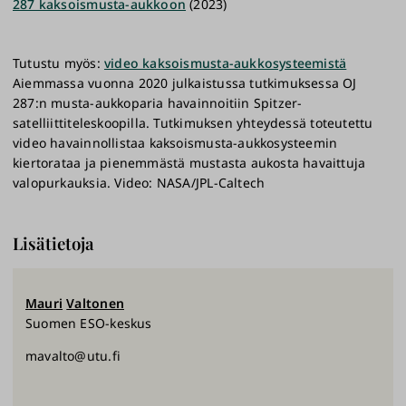
287 kaksoismusta-aukkoon
(2023)
Tutustu myös:
video kaksoismusta-aukkosysteemistä
Aiemmassa vuonna 2020 julkaistussa tutkimuksessa OJ
287:n musta-aukkoparia havainnoitiin Spitzer-
satelliittiteleskoopilla. Tutkimuksen yhteydessä toteutettu
video havainnollistaa kaksoismusta-aukkosysteemin
kiertorataa ja pienemmästä mustasta aukosta havaittuja
valopurkauksia. Video: NASA/JPL-Caltech
Lisätietoja
Mauri
Valtonen
Suomen ESO-keskus
mavalto@utu.fi