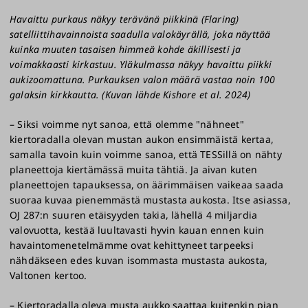
Havaittu purkaus näkyy terävänä piikkinä (Flaring)
satelliittihavainnoista saadulla valokäyrällä, joka näyttää
kuinka muuten tasaisen himmeä kohde äkillisesti ja
voimakkaasti kirkastuu. Yläkulmassa näkyy havaittu piikki
aukizoomattuna. Purkauksen valon määrä vastaa noin 100
galaksin kirkkautta. (Kuvan lähde Kishore et al. 2024)
– Siksi voimme nyt sanoa, että olemme "nähneet"
kiertoradalla olevan mustan aukon ensimmäistä kertaa,
samalla tavoin kuin voimme sanoa, että TESSillä on nähty
planeettoja kiertämässä muita tähtiä. Ja aivan kuten
planeettojen tapauksessa, on äärimmäisen vaikeaa saada
suoraa kuvaa pienemmästä mustasta aukosta. Itse asiassa,
OJ 287:n suuren etäisyyden takia, lähellä 4 miljardia
valovuotta, kestää luultavasti hyvin kauan ennen kuin
havaintomenetelmämme ovat kehittyneet tarpeeksi
nähdäkseen edes kuvan isommasta mustasta aukosta,
Valtonen kertoo.
– Kiertoradalla oleva musta aukko saattaa kuitenkin pian