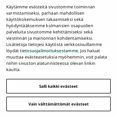
Tietosuojailmoitus
Käytämme evästeitä sivustomme toiminnan
Asiakirjajulkisuuskuvaus ja tietopyynnöt
varmistamiseksi, parhaan mahdollisen
käyttökokemuksen takaamiseksi sekä
Väärinkäytösepäilyt
hyödyntääksemme kolmansien osapuolien
Saavutettavuusseloste
palveluita sivustomme kehittämiseksi sekä
Palaute
viestinnän ja mainonnan kohdentamiseksi.
Intranet ja sähköiset työkalut
Lisätietoja tietojesi käytöstä verkkosivuillamme
Evästeasetukset
löydät
tietosuojailmoituksestamme
. Jos haluat
muuttaa evästeasetuksia myöhemmin, voit palata
Turun
Turun
Turun
Turun
Turun
Turun
niihin sivuston alatunnisteessa olevan linkin
Päävalikko
yliopisto
yliopisto
yliopisto
yliopisto
yliopisto
yliopisto
ETUSIVU
kautta.
alatunnisteessa
Facebookissa
Instagramissa
Blueskyssa
YouTubessa
LinkedInissä
TikTokissa
OPISKELIJAKSI
Salli kaikki evästeet
TUTKIMUS
YHTEISTYÖ
Vain välttämättömät evästeet
YLIOPISTO