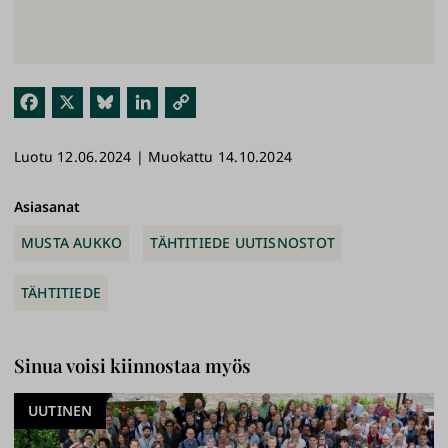
Fac
X
Blu
Link
Kop
ebo
esk
edI
ioi
Luotu 12.06.2024 | Muokattu 14.10.2024
ok
y
n
link
ki
Asiasanat
MUSTA AUKKO
TÄHTITIEDE UUTISNOSTOT
TÄHTITIEDE
Sinua voisi kiinnostaa myös
UUTINEN