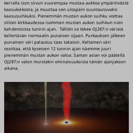
kerralla ison siivun suurempaa mustaa aukkoa ympäröivästä
kaasukiekosta, ja muuttaa sen ulospäin suuntautuvaksi
kaasusuihkuksi. Pienemmän mustan aukon suihku voittaa
silloin kirkkaudessa isomman mustan aukon suihkun noin
kahdentoista tunnin ajan. Tällöin se tekee OJ287:n väristä
kellertävän normaalin punaisen sijaan. Purkauksen jälkeen
punainen väri palautuu taas takaisin. Keltainen väri
osoittaa, että kyseisen 12 tunnin ajan näemme juuri
pienemmän mustan aukon valoa. Saman asian voi päätellä
OJ287:n valon muistakin ominaisuuksista tämän ajanjakson
aikana.