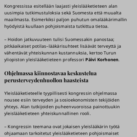
Kongressissa esitellään laajasti yleislääketieteen alan
uusimpia tutkimustuloksia sekä Suomesta että muualta
maailmasta. Esimerkiksi paljon puhutun omalääkärimallin
hyödyistä kuullaan pohjoismaista tutkittua tietoa.
– Hoidon jatkuvuuteen tulisi Suomessakin panostaa;
pitkäaikaiset potilas–lääkärisuhteet lisäävät terveyttä ja
vähentävät yhteiskunnan kustannuksia, kertoo Turun
yliopiston yleislääketieteen professori
Päivi Korhonen
.
Ohjelmassa kiinnostavaa keskustelua
perusterveydenhuollon haasteista
Yleislääketieteelle tyypillisesti kongressin ohjelmassa
nousee esiin terveyden ja sosioekonomisten tekijöiden
yhteys. Alan tutkijoiden puheenvuoroissa painottuukin
yleislääketieteen yhteiskunnallinen rooli.
– Kongressin teemana ovat jokaisen yleislääkärin työtä
ohjaamaan tarkoitetut yleislääketieteen pohjoismaiset