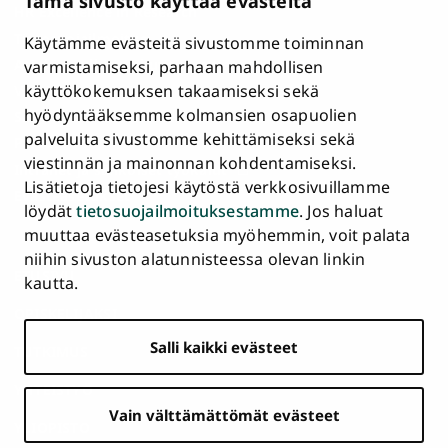
Tämä sivusto käyttää evästeitä
HR Excellence in Research
Tietosuojailmoitus
Käytämme evästeitä sivustomme toiminnan
Asiakirjajulkisuuskuvaus ja tietopyynnöt
varmistamiseksi, parhaan mahdollisen
käyttökokemuksen takaamiseksi sekä
Väärinkäytösepäilyt
hyödyntääksemme kolmansien osapuolien
Saavutettavuusseloste
palveluita sivustomme kehittämiseksi sekä
Palaute
viestinnän ja mainonnan kohdentamiseksi.
Intranet ja sähköiset työkalut
Lisätietoja tietojesi käytöstä verkkosivuillamme
Evästeasetukset
löydät
tietosuojailmoituksestamme
. Jos haluat
muuttaa evästeasetuksia myöhemmin, voit palata
Turun
Turun
Turun
Turun
Turun
Turun
niihin sivuston alatunnisteessa olevan linkin
Päävalikko
yliopisto
yliopisto
yliopisto
yliopisto
yliopisto
yliopisto
ETUSIVU
kautta.
alatunnisteessa
Facebookissa
Instagramissa
Blueskyssa
YouTubessa
LinkedInissä
TikTokissa
OPISKELIJAKSI
Salli kaikki evästeet
TUTKIMUS
YHTEISTYÖ
Vain välttämättömät evästeet
YLIOPISTO