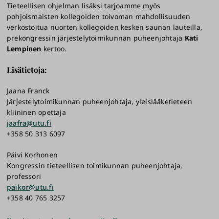
Tieteellisen ohjelman lisäksi tarjoamme myös
pohjoismaisten kollegoiden toivoman mahdollisuuden
verkostoitua nuorten kollegoiden kesken saunan lauteilla,
prekongressin järjestelytoimikunnan puheenjohtaja
Kati
Lempinen
kertoo.
Lisätietoja:
Jaana Franck
Järjestelytoimikunnan puheenjohtaja, yleislääketieteen
kliininen opettaja
jaafra@utu.fi
+358 50 313 6097
Päivi Korhonen
Kongressin tieteellisen toimikunnan puheenjohtaja,
professori
paikor@utu.fi
+358 40 765 3257