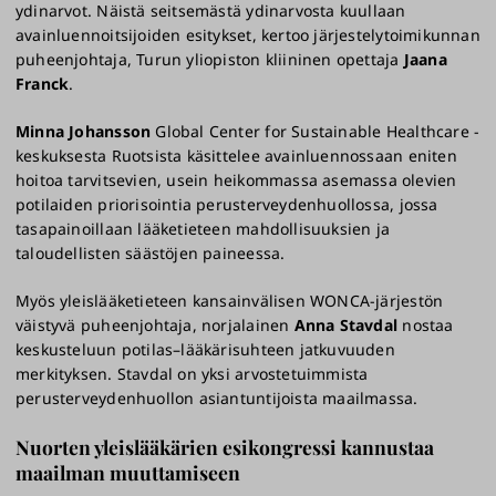
ydinarvot. Näistä seitsemästä ydinarvosta kuullaan
avainluennoitsijoiden esitykset, kertoo järjestelytoimikunnan
puheenjohtaja, Turun yliopiston kliininen opettaja
Jaana
Franck
.
Minna Johansson
Global Center for Sustainable Healthcare -
keskuksesta Ruotsista käsittelee avainluennossaan eniten
hoitoa tarvitsevien, usein heikommassa asemassa olevien
potilaiden priorisointia perusterveydenhuollossa, jossa
tasapainoillaan lääketieteen mahdollisuuksien ja
taloudellisten säästöjen paineessa.
Myös yleislääketieteen kansainvälisen WONCA-järjestön
väistyvä puheenjohtaja, norjalainen
Anna Stavdal
nostaa
keskusteluun potilas–lääkärisuhteen jatkuvuuden
merkityksen. Stavdal on yksi arvostetuimmista
perusterveydenhuollon asiantuntijoista maailmassa.
Nuorten yleislääkärien esikongressi kannustaa
maailman muuttamiseen