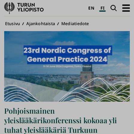
Turun
Haku
Avaa
EN
FI
yliopisto
pääva
Murupolku
Etusivu
Ajankohtaista
Mediatiedote
Pohjoismainen
yleislääkärikonferenssi kokoaa yli
tuhat yleislääkäriä Turkuun