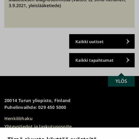
3.9.2021, yleislääketiede)
Kaikki uutiset
Kaikki tapahtumat
SCROLL
YLÖS
Turun
TO
yliopisto
TOP
20014 Turun yliopisto, Finland
Puhelinvaihde: 029 450 5000
Henkilöhaku
Yhteystiedot ja laskutusosoite
Kampuskartta