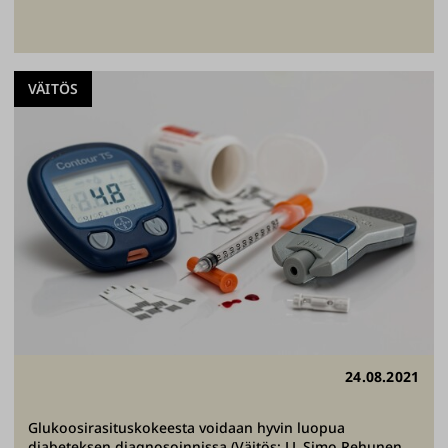
VÄITÖS
24.08.2021
Glukoosirasituskokeesta voidaan hyvin luopua
diabeteksen diagnosoinnissa (Väitös: LL Simo Rehunen,