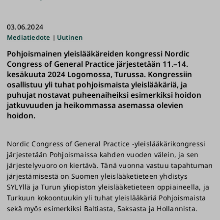
03.06.2024
Mediatiedote
Uutinen
Pohjoismainen yleislääkäreiden kongressi Nordic
Congress of General Practice järjestetään 11.–14.
kesäkuuta 2024 Logomossa, Turussa. Kongressiin
osallistuu yli tuhat pohjoismaista yleislääkäriä, ja
puhujat nostavat puheenaiheiksi esimerkiksi hoidon
jatkuvuuden ja heikommassa asemassa olevien
hoidon.
Nordic Congress of General Practice -yleislääkärikongressi
järjestetään Pohjoismaissa kahden vuoden välein, ja sen
järjestelyvuoro on kiertävä. Tänä vuonna vastuu tapahtuman
järjestämisestä on Suomen yleislääketieteen yhdistys
SYLYllä ja Turun yliopiston yleislääketieteen oppiaineella, ja
Turkuun kokoontuukin yli tuhat yleislääkäriä Pohjoismaista
sekä myös esimerkiksi Baltiasta, Saksasta ja Hollannista.