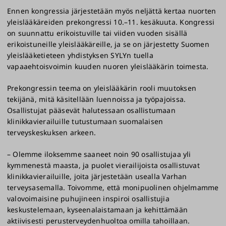
Ennen kongressia järjestetään myös neljättä kertaa nuorten
yleislääkäreiden prekongressi 10.–11. kesäkuuta. Kongressi
on suunnattu erikoistuville tai viiden vuoden sisällä
erikoistuneille yleislääkäreille, ja se on järjestetty Suomen
yleislääketieteen yhdistyksen SYLYn tuella
vapaaehtoisvoimin kuuden nuoren yleislääkärin toimesta.
Prekongressin teema on yleislääkärin rooli muutoksen
tekijänä, mitä käsitellään luennoissa ja työpajoissa.
Osallistujat pääsevät halutessaan osallistumaan
klinikkavierailuille tutustumaan suomalaisen
terveyskeskuksen arkeen.
– Olemme iloksemme saaneet noin 90 osallistujaa yli
kymmenestä maasta, ja puolet vierailijoista osallistuvat
klinikkavierailuille, joita järjestetään usealla Varhan
terveysasemalla. Toivomme, että monipuolinen ohjelmamme
valovoimaisine puhujineen inspiroi osallistujia
keskustelemaan, kyseenalaistamaan ja kehittämään
aktiivisesti perusterveydenhuoltoa omilla tahoillaan.