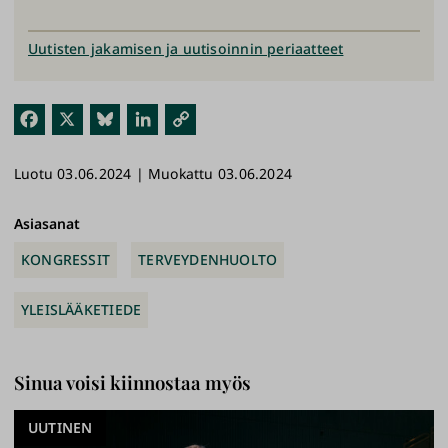
Uutisten jakamisen ja uutisoinnin periaatteet
Fac
X
Blu
Link
Kop
ebo
esk
edI
ioi
Luotu 03.06.2024 | Muokattu 03.06.2024
ok
y
n
link
ki
Asiasanat
KONGRESSIT
TERVEYDENHUOLTO
YLEISLÄÄKETIEDE
Sinua voisi kiinnostaa myös
UUTINEN