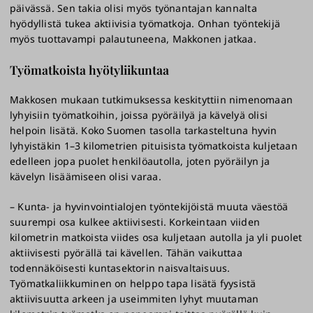
päivässä. Sen takia olisi myös työnantajan kannalta
hyödyllistä tukea aktiivisia työmatkoja. Onhan työntekijä
myös tuottavampi palautuneena, Makkonen jatkaa.
Työmatkoista hyötyliikuntaa
Makkosen mukaan tutkimuksessa keskityttiin nimenomaan
lyhyisiin työmatkoihin, joissa pyöräilyä ja kävelyä olisi
helpoin lisätä. Koko Suomen tasolla tarkasteltuna hyvin
lyhyistäkin 1–3 kilometrien pituisista työmatkoista kuljetaan
edelleen jopa puolet henkilöautolla, joten pyöräilyn ja
kävelyn lisäämiseen olisi varaa.
– Kunta- ja hyvinvointialojen työntekijöistä muuta väestöä
suurempi osa kulkee aktiivisesti. Korkeintaan viiden
kilometrin matkoista viides osa kuljetaan autolla ja yli puolet
aktiivisesti pyörällä tai kävellen. Tähän vaikuttaa
todennäköisesti kuntasektorin naisvaltaisuus.
Työmatkaliikkuminen on helppo tapa lisätä fyysistä
aktiivisuutta arkeen ja useimmiten lyhyt muutaman