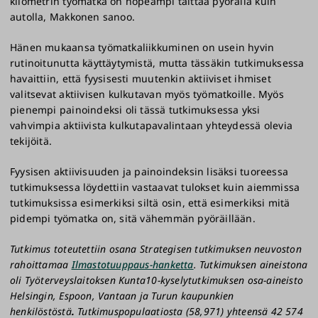
kilometrin työmatka on nopeampi taittaa pyörällä kuin
autolla, Makkonen sanoo.
Hänen mukaansa työmatkaliikkuminen on usein hyvin
rutinoitunutta käyttäytymistä, mutta tässäkin tutkimuksessa
havaittiin, että fyysisesti muutenkin aktiiviset ihmiset
valitsevat aktiivisen kulkutavan myös työmatkoille. Myös
pienempi painoindeksi oli tässä tutkimuksessa yksi
vahvimpia aktiivista kulkutapavalintaan yhteydessä olevia
tekijöitä.
Fyysisen aktiivisuuden ja painoindeksin lisäksi tuoreessa
tutkimuksessa löydettiin vastaavat tulokset kuin aiemmissa
tutkimuksissa esimerkiksi siltä osin, että esimerkiksi mitä
pidempi työmatka on, sitä vähemmän pyöräillään.
Tutkimus toteutettiin osana Strategisen tutkimuksen neuvoston
rahoittamaa
Ilmastotuuppaus-hanketta
. Tutkimuksen aineistona
oli Työterveyslaitoksen Kunta10-kyselytutkimuksen osa-aineisto
Helsingin, Espoon, Vantaan ja Turun kaupunkien
henkilöstöstä
.
Tutkimuspopulaatiosta (58,971) yhteensä 42 574