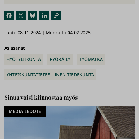
Fac
X
Blu
Link
Kop
ebo
esk
edI
ioi
Luotu 08.11.2024 | Muokattu 04.02.2025
ok
y
n
link
ki
Asiasanat
HYÖTYLIIKUNTA
PYÖRÄILY
TYÖMATKA
YHTEISKUNTATIETEELLINEN TIEDEKUNTA
Sinua voisi kiinnostaa myös
MEDIATIEDOTE