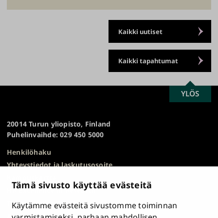
Kaikki uutiset
Kaikki tapahtumat
SCROLL
YLÖS
Turun
TO
yliopisto
TOP
20014 Turun yliopisto, Finland
Puhelinvaihde: 029 450 5000
Henkilöhaku
Yhteystiedot ja laskutusosoite
Kampuskartta
Tämä sivusto käyttää evästeitä
HR Excellence in Research
Tietosuojailmoitus
Käytämme evästeitä sivustomme toiminnan
Asiakirjajulkisuuskuvaus ja tietopyynnöt
varmistamiseksi, parhaan mahdollisen