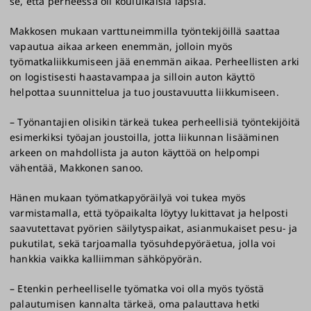
se, että perheessä oli kouluikäisiä lapsia.
Makkosen mukaan varttuneimmilla työntekijöillä saattaa
vapautua aikaa arkeen enemmän, jolloin myös
työmatkaliikkumiseen jää enemmän aikaa. Perheellisten arki
on logistisesti haastavampaa ja silloin auton käyttö
helpottaa suunnittelua ja tuo joustavuutta liikkumiseen.
– Työnantajien olisikin tärkeä tukea perheellisiä työntekijöitä
esimerkiksi työajan joustoilla, jotta liikunnan lisääminen
arkeen on mahdollista ja auton käyttöä on helpompi
vähentää, Makkonen sanoo.
Hänen mukaan työmatkapyöräilyä voi tukea myös
varmistamalla, että työpaikalta löytyy lukittavat ja helposti
saavutettavat pyörien säilytyspaikat, asianmukaiset pesu- ja
pukutilat, sekä tarjoamalla työsuhdepyöräetua, jolla voi
hankkia vaikka kalliimman sähköpyörän.
– Etenkin perheelliselle työmatka voi olla myös työstä
palautumisen kannalta tärkeä, oma palauttava hetki