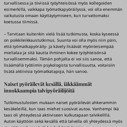
turvallisessa ja tiiviissä työyhteisössä myös kollegoiden
esimerkillä, vaikkapa työmatkapyöräilyssä, voi olla enemmän
vaikutusta omaan käyttäytymiseen, kun turvattomaksi
koetussa tiimissä.
– Tarvitaan kuitenkin vielä lisää tutkimusta, koska kyseessä
on poikkileikkaustutkimus. Suunta voi olla myös niin päin,
että työmatkapyöräily- ja kävely lisäävät myönteisempää
mielialaa ja sitä kautta ihminen kokee työyhteisönsä
turvallisemmaksi. Tämän pohjalta ei voi siis sanoa, että
lisäämällä työtiimin psykologista turvallisuutta, voitaisiin
lisätä aktiivisia työmatkatapoja, hän sanoo.
Naiset pyöräilevät kesällä, iäkkäämmät
innokkaampia talvipyöräilijöitä
Tutkimustulosten mukaan naiset pyöräilevät ahkerammin
kesäkeleillä, kun taas miehet suosivat autoa. Vanhempi ikä
taas oli yhteydessä aktiiviseen kulkutapaan talvikelillä.
Auton käyttöön sekä kesällä että talvella oli yhteydessä myös