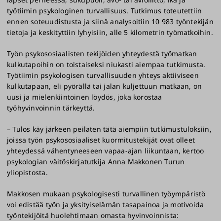
työtiimin psykologinen turvallisuus. Tutkimus toteutettiin
ennen soteuudistusta ja siinä analysoitiin 10 983 työntekijän
tietoja ja keskityttiin lyhyisiin, alle 5 kilometrin työmatkoihin.
Työn psykososiaalisten tekijöiden yhteydestä työmatkan
kulkutapoihin on toistaiseksi niukasti aiempaa tutkimusta.
Työtiimin psykologisen turvallisuuden yhteys aktiiviseen
kulkutapaan, eli pyörällä tai jalan kuljettuun matkaan, on
uusi ja mielenkiintoinen löydös, joka korostaa
työhyvinvoinnin tärkeyttä.
– Tulos käy järkeen peilaten tätä aiempiin tutkimustuloksiin,
joissa työn psykososiaaliset kuormitustekijät ovat olleet
yhteydessä vähentyneeseen vapaa-ajan liikuntaan, kertoo
psykologian väitöskirjatutkija Anna Makkonen Turun
yliopistosta.
Makkosen mukaan psykologisesti turvallinen työympäristö
voi edistää työn ja yksityiselämän tasapainoa ja motivoida
työntekijöitä huolehtimaan omasta hyvinvoinnista: