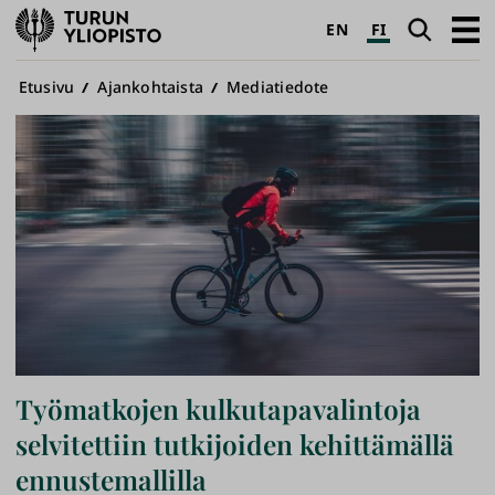
Turun
Haku
Avaa
EN
FI
yliopisto
pääva
Murupolku
Etusivu
Ajankohtaista
Mediatiedote
Työmatkojen kulkutapavalintoja
selvitettiin tutkijoiden kehittämällä
ennustemallilla