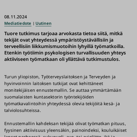
08.11.2024
Mediatiedote
Uutinen
Tuore tutkimus tarjoaa arvokasta tietoa siitä, mitkä
tekijät ovat yhteydessä ympäristöystävällisiin ja
terveellisiin liikkumismuotoihin lyhyillä työmatkoilla.
Etenkin työtiimin psykologisen turvallisuuden yhteys
aktiiviseen työmatkaan oli yllättävä tutkimustulos.
Turun yliopiston, Työterveyslaitoksen ja Terveyden ja
hyvinvoinnin laitoksen tutkijat ovat kehittäneet
monitekijäisen ennustemallin. Se auttaa ymmärtämään
suomalaisten kuntasektorin työntekijöiden
työmatkavalintoihin yhteydessä olevia tekijöitä kesä- ja
talviolosuhteissa.
Ennustemallin kahdeksan tekijää olivat työmatkan pituus,
fyysinen aktiivisuus yleensäkin, painoindeksi, kouluikäiset
lapset perheessä, sukupuoli, avo- tai avioliitto, ikä ja