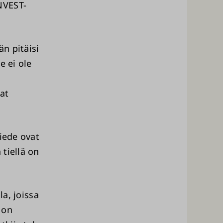
NVEST-
n pitäisi
e ei ole
vat
tiede ovat
tiellä on
la, joissa
 on