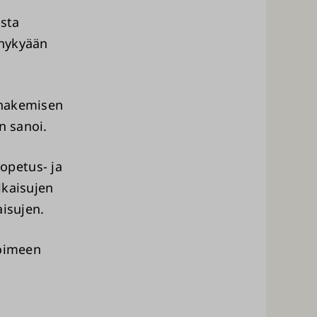
ista
 nykyään
 hakemisen
n sanoi.
i
opetus- ja
lkaisujen
aisujen.
voimeen