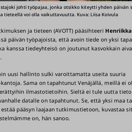
tajoki johti työpajaa, jonka otsikko kiteytti yhden päivän
a tieteellä voi olla vaikuttavuutta. Kuva: Liisa Koivula
kimuksen ja tieteen (AVOTT) pääsihteeri
Henriikka
sä päivän työpajoista, että avoin tiede on yksi tapa
nka kanssa tiedeyhteisö on joutunut kasvokkain aiv
.
in uusi hallinto sulki varoittamatta useita suuria
okantoja. Sama on tapahtunut Venäjällä, meillä ei o
erättyihin ilmastotietoihin. Sieltä ei tule uutta ti
vanhalle datalle on tapahtunut. Se, että yksi maa ta
 estää pääsyn laajaan tutkimustietoon, kuvastaa si
jestelmämme on, hän sanoo.