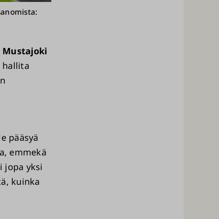
 sanomista:
 Mustajoki
 hallita
an
le pääsyä
etoa, emmekä
i jopa yksi
tä, kuinka