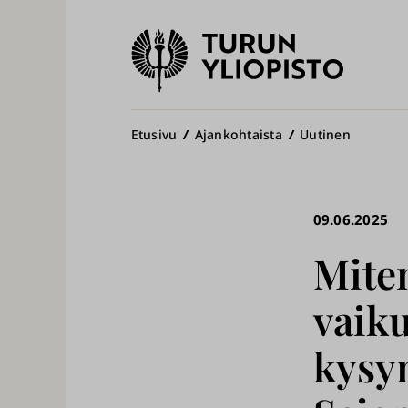
Turun
yliopisto
Pääv
Murupolku
Etusivu
Ajankohtaista
Uutinen
09.06.2025
Mite
vaiku
kysy