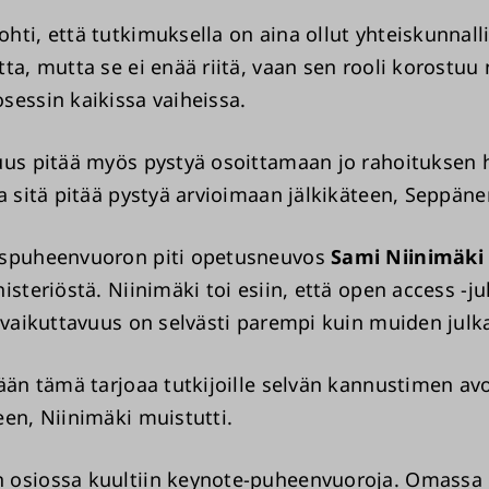
hti, että tutkimuksella on aina ollut yhteiskunnall
tta, mutta se ei enää riitä, vaan sen rooli korostuu
sessin kaikissa vaiheissa.
uus pitää myös pystyä osoittamaan jo rahoituksen
ja sitä pitää pystyä arvioimaan jälkikäteen, Seppäne
uspuheenvuoron piti opetusneuvos
Sami Niinimäk
isteriöstä. Niinimäki toi esiin, että open access -ju
n vaikuttavuus on selvästi parempi kuin muiden julk
tään tämä tarjoaa tutkijoille selvän kannustimen a
een, Niinimäki muistutti.
 osiossa kuultiin keynote-puheenvuoroja. Omassa