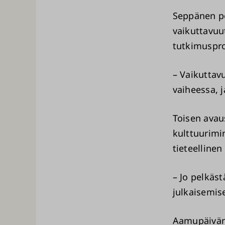
Seppänen po
vaikuttavuu
tutkimuspro
– Vaikuttav
vaiheessa, 
Toisen ava
kulttuurimin
tieteelline
– Jo pelkäs
julkaisemis
Aamupäivän