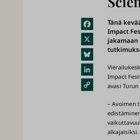
Scien
Tänä kevää
Fac
Impact Fes
ebo
X
jakamaan 
ok
tutkimuks
Blue
sky
Vierailukes
Link
Impact Festi
edIn
Kopi
avasi Turun 
oi
link
– Avoimen t
edistäminen
ki
vaikuttavuu
alkajaisiksi.