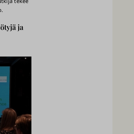
utkija tekee
o.
ötyjä ja