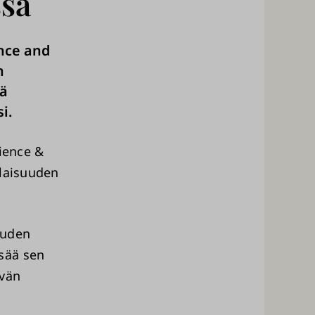
ssa
nce and
n
ä
i.
cience &
ilaisuuden
uuden
sää sen
ivän