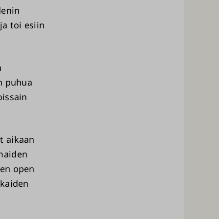
denin
a toi esiin
n
in puhua
oissain
t aikaan
maiden
ujen open
kkaiden