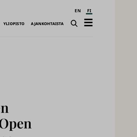
EN
FI
Haku
Avaa
YLIOPISTO
AJANKOHTAISTA
päävalikko
en
 Open