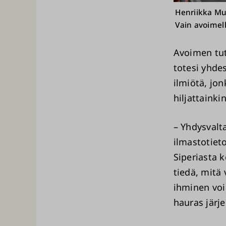
Henriikka Mus
Vain avoimell
Avoimen tut
totesi yhdes
ilmiötä, jo
hiljattainkin
– Yhdysvalta
ilmastotiet
Siperiasta k
tiedä, mitä 
ihminen voi
hauras jär