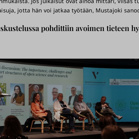
ukaista. Jos julkaisut ovat ainoa mittari, viisas t
kaisuja, jotta hän voi jatkaa työtään, Mustajoki sano
skustelussa pohdittiin avoimen tieteen hy