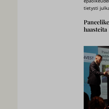
epäoikeudenm
tietysti jul
Paneelike
haasteita