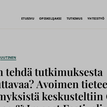
alikko
ETUSIVU
OPISKELIJAKSI
TUTKIMUS
YHTEISTYÖ
UUTINEN
n tehdä tutkimuksesta
ttavaa? Avoimen tiete
myksistä keskusteltiin