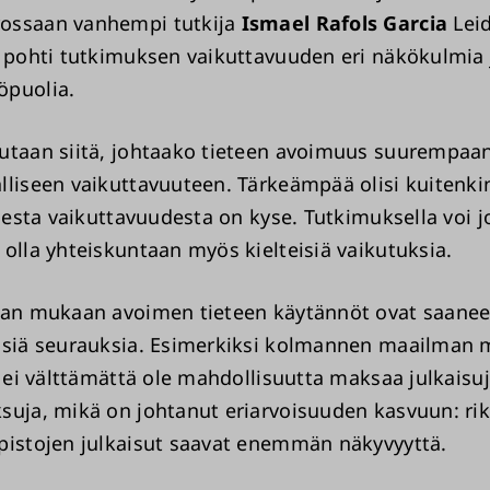
ossaan vanhempi tutkija
Ismael Rafols Garcia
Lei
a pohti tutkimuksen vaikuttavuuden eri näkökulmia j
öpuolia.
utaan siitä, johtaako tieteen avoimuus suurempaa
lliseen vaikuttavuuteen. Tärkeämpää olisi kuitenk
isesta vaikuttavuudesta on kyse. Tutkimuksella voi j
 olla yhteiskuntaan myös kielteisiä vaikutuksia.
ian mukaan avoimen tieteen käytännöt ovat saanee
isiä seurauksia. Esimerkiksi kolmannen maailman 
la ei välttämättä ole mahdollisuutta maksaa julkais
suja, mikä on johtanut eriarvoisuuden kasvuun: ri
pistojen julkaisut saavat enemmän näkyvyyttä.