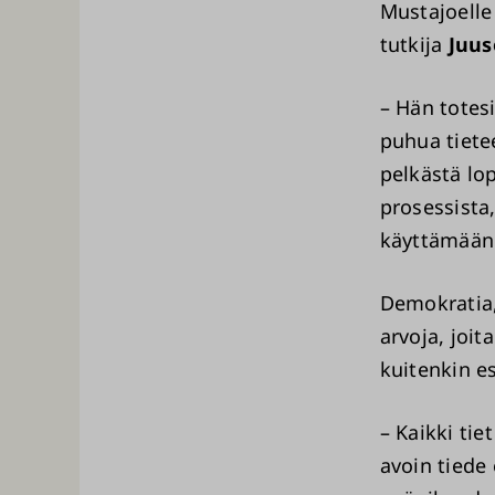
Mustajoelle
tutkija
Juu
– Hän totes
puhua tietee
pelkästä lo
prosessista,
käyttämään 
Demokratia,
arvoja, joi
kuitenkin es
– Kaikki tiet
avoin tiede 