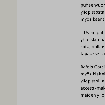
puheenvuor
yliopistost
myös käänt
– Usein puh
yhteiskunna
siitä, milla
tapauksissa
Rafols Garc
myös kielte
yliopistoil
access -mak
maiden ylio