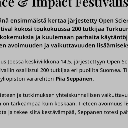
ce & Impact Festivali
nä ensimmäistä kertaa järjestetty Open Scie
tival kokosi toukokuussa 200 tutkijaa Turkuu
kokemuksia ja kuulemaan parhaita käytäntöj
en avoimuuden ja vaikuttavuuden lisäämiseks
kus Joessa keskiviikkona 14.5. järjestettyyn Open S
valiin osallistui 200 tutkijaa eri puolilta Suomea. T
yliopiston vararehtori
Piia Seppänen
.
ieteen ja tutkimuksen yhteiskunnallisen vaikuttav
 on tärkeämpää kuin koskaan. Tieteen avoimuus li
tta ja tekee siitä kestävämpää, Seppänen totesi pä