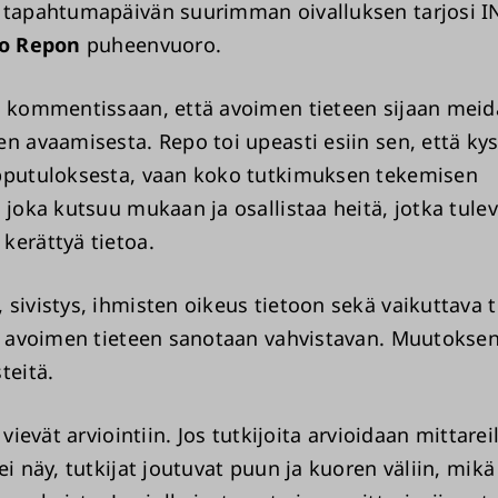
 tapahtumapäivän suurimman oivalluksen tarjosi I
so Repon
puheenvuoro.
i kommentissaan, että avoimen tieteen sijaan meidä
n avaamisesta. Repo toi upeasti esiin sen, että kys
pputuloksesta, vaan koko tutkimuksen tekemisen
 joka kutsuu mukaan ja osallistaa heitä, jotka tule
kerättyä tietoa.
 sivistys, ihmisten oikeus tietoon sekä vaikuttava 
ta avoimen tieteen sanotaan vahvistavan. Muutoksen 
teitä.
 vievät arviointiin. Jos tutkijoita arvioidaan mittareil
ei näy, tutkijat joutuvat puun ja kuoren väliin, mikä