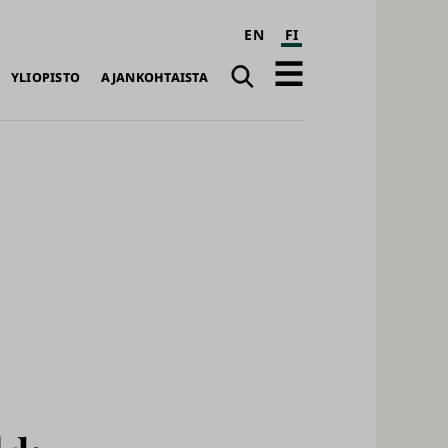
EN
FI
Haku
Avaa
YLIOPISTO
AJANKOHTAISTA
päävalikko