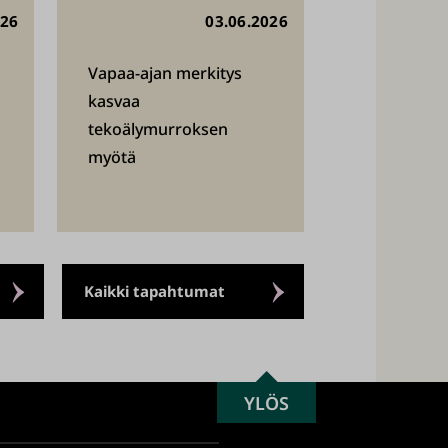
026
03.06.2026
Vapaa-ajan merkitys
kasvaa
tekoälymurroksen
myötä
Kaikki tapahtumat
SCROLL
YLÖS
TO