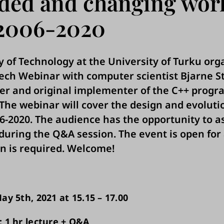
ded and changing worl
2006-2020
y of Technology at the University of Turku org
Tech Webinar with computer scientist Bjarne S
er and original implementer of the C++ prog
The webinar will cover the design and evoluti
6-2020. The audience has the opportunity to a
during the Q&A session. The event is open for 
on is required. Welcome!
ay 5th, 2021 at 15.15 – 17.00
 1 hr lecture + Q&A