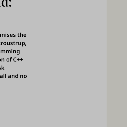
d:
anises the
troustrup,
ramming
on of C++
sk
all and no