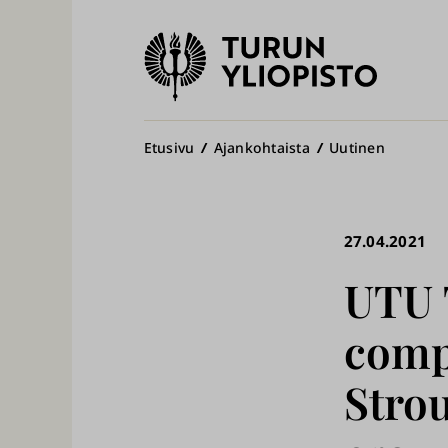
Turun
yliopisto
Pääv
Murupolku
Etusivu
Ajankohtaista
Uutinen
27.04.2021
UTU 
compu
Strou