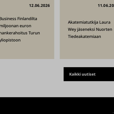
12.06.2026
11.06.2
Business Finlandilta
Akatemiatutkija Laura
miljoonan euron
Wey jäseneksi Nuorten
hankerahoitus Turun
Tiedeakatemiaan
yliopistoon
Kaikki uutiset