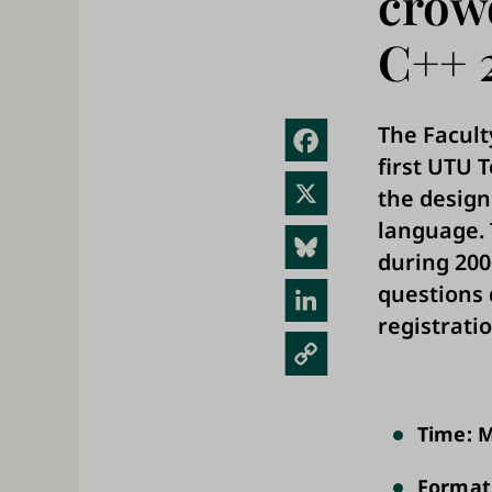
crow
C++ 
The Facult
Fac
first UTU 
ebo
X
the design
ok
language. 
Blue
during 200
sky
questions 
Link
registrati
edIn
Kopi
oi
link
Time: M
ki
Format: