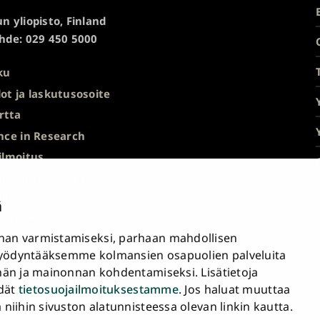
n yliopisto, Finland
hde: 029 450 5000
ku
ot ja laskutusosoite
rtta
nce in Research
ilmoitus
ulkisuuskuvaus ja
nöt
ä
ösepäilyt
an varmistamiseksi, parhaan mahdollisen
avuusseloste
yödyntääksemme kolmansien osapuolien palveluita
nän ja mainonnan kohdentamiseksi. Lisätietoja
a sähköiset työkalut
ydät
tietosuojailmoituksestamme
. Jos haluat muuttaa
tukset
iihin sivuston alatunnisteessa olevan linkin kautta.