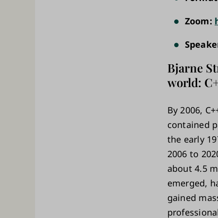
Zoom:
Speake
Bjarne St
world: C
By 2006, C++
contained p
the early 19
2006 to 202
about 4.5 m
emerged, ha
gained mass
professiona