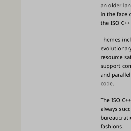
an older la
in the face 
the ISO C++
Themes incl
evolutionar
resource sa
support com
and paralle
code.
The ISO C++
always succ
bureaucrati
fashions.