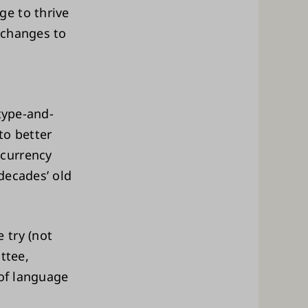
e to thrive
e changes to
type-and-
to better
ncurrency
decades’ old
 try (not
ttee,
 of language