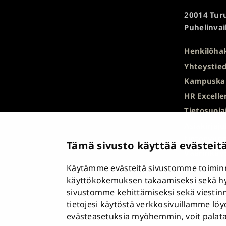
Turun
20014 Turu
yliopisto
Puhelinvai
Henkilöha
Yhteystied
Kampuska
HR Excelle
Tietosuoja
Asiakirjaj
tietopyyn
Tämä sivusto käyttää evästeit
Väärinkäyt
Käytämme evästeitä sivustomme toiminn
Saavutett
käyttökokemuksen takaamiseksi sekä h
Palaute
sivustomme kehittämiseksi sekä viestin
Intranet j
tietojesi käytöstä verkkosivuillamme lö
Evästease
evästeasetuksia myöhemmin, voit palata n