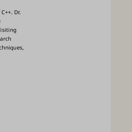
 C++. Dr.
e
isiting
earch
chniques,