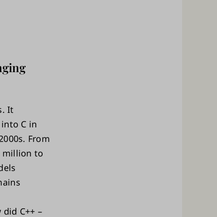
nging
. It
into C in
 2000s. From
million to
dels
mains
 did C++ –