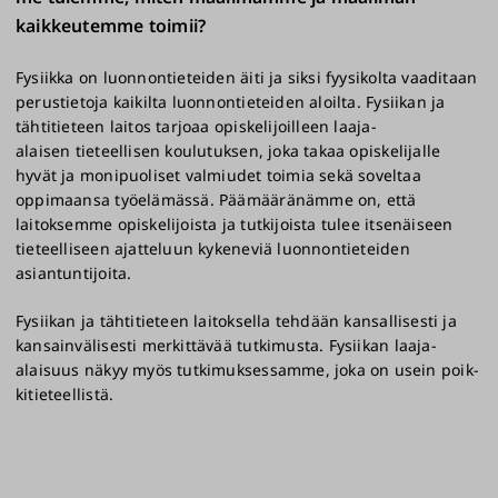
kaikkeutemme toimii?
Fysiikka on luonnontieteiden äiti ja siksi fyysikolta vaaditaan
pe­rus­tietoja kaikilta luonnontieteiden aloilta. Fysiikan ja
tähtitieteen laitos tarjoaa opiskelijoilleen laaja-
alaisen tieteellisen koulutuksen, joka takaa opiskelijalle
hyvät ja monipuoliset valmiudet toimia sekä soveltaa
oppimaansa työ­elämässä. Päämääränämme on, että
laitoksemme opiskelijoista ja tutkijoista tulee itsenäiseen
tieteelliseen ajatteluun kykeneviä luonnontieteiden
asiantuntijoita.
Fysiikan ja tähtitieteen laitoksella tehdään kansallisesti ja
kansainvälisesti merkittävää tut­kimusta. Fysiikan laaja-
alaisuus näkyy myös tutkimuksessamme, joka on usein poik­
ki­tieteellistä.