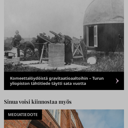
Komeettalöydöistä gravitaatioaaltoihin – Turun
yliopiston tähtitiede täytti sata vuotta
Sinua voisi kiinnostaa myös
MEDIATIEDOTE