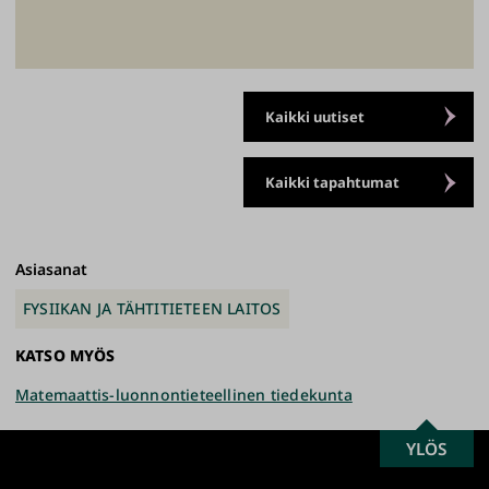
Kaikki uutiset
Kaikki tapahtumat
Asiasanat
FYSIIKAN JA TÄHTITIETEEN LAITOS
KATSO MYÖS
Matemaattis-luonnontieteellinen tiedekunta
SCROLL
YLÖS
Turun
TO
yliopisto