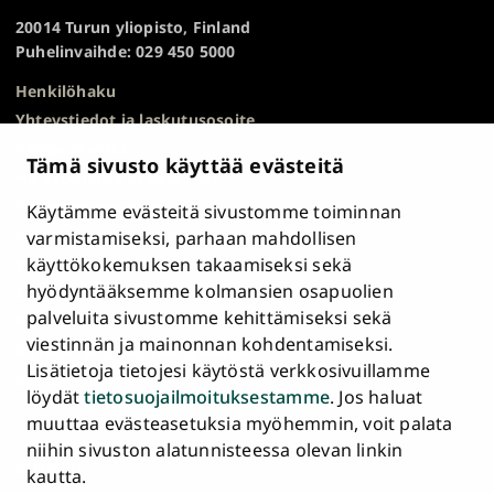
TOP
20014 Turun yliopisto, Finland
Puhelinvaihde: 029 450 5000
Henkilöhaku
Yhteystiedot ja laskutusosoite
Kampuskartta
Tämä sivusto käyttää evästeitä
HR Excellence in Research
Tietosuojailmoitus
Käytämme evästeitä sivustomme toiminnan
Asiakirjajulkisuuskuvaus ja tietopyynnöt
varmistamiseksi, parhaan mahdollisen
käyttökokemuksen takaamiseksi sekä
Väärinkäytösepäilyt
hyödyntääksemme kolmansien osapuolien
Saavutettavuusseloste
palveluita sivustomme kehittämiseksi sekä
Palaute
viestinnän ja mainonnan kohdentamiseksi.
Intranet ja sähköiset työkalut
Lisätietoja tietojesi käytöstä verkkosivuillamme
Evästeasetukset
löydät
tietosuojailmoituksestamme
. Jos haluat
muuttaa evästeasetuksia myöhemmin, voit palata
Turun
Turun
Turun
Turun
Turun
Turun
niihin sivuston alatunnisteessa olevan linkin
Päävalikko
yliopisto
yliopisto
yliopisto
yliopisto
yliopisto
yliopisto
ETUSIVU
kautta.
alatunnisteessa
Facebookissa
Instagramissa
Blueskyssa
YouTubessa
LinkedInissä
TikTokissa