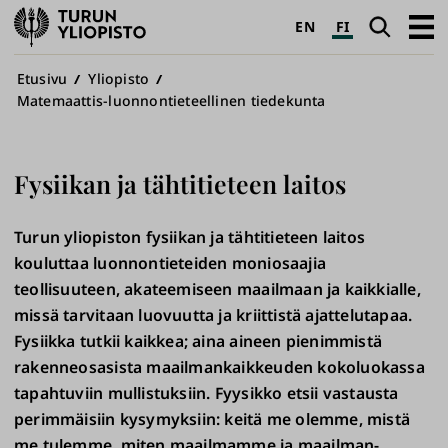
Turun
Haku
Avaa
EN
FI
yliopisto
pääva
Murupolku
Etusivu
Yliopisto
Matemaattis-luonnontieteellinen tiedekunta
Fysiikan ja tähtitieteen laitos
Turun yliopiston fysiikan ja tähtitieteen laitos
kouluttaa luonnontieteiden moniosaajia
teollisuuteen, akateemiseen maailmaan ja kaikkialle,
missä tarvitaan luovuutta ja kriittistä ajattelutapaa.
Fysiikka tutkii kaikkea; aina aineen pienimmistä
rakenneosasista maailmankaikkeuden koko­luo­kassa
tapahtuviin mullistuksiin. Fyysikko etsii vastausta
perimmäisiin kysymyksiin: keitä me olemme, mistä
me tulemme, miten maailmamme ja maail­man­