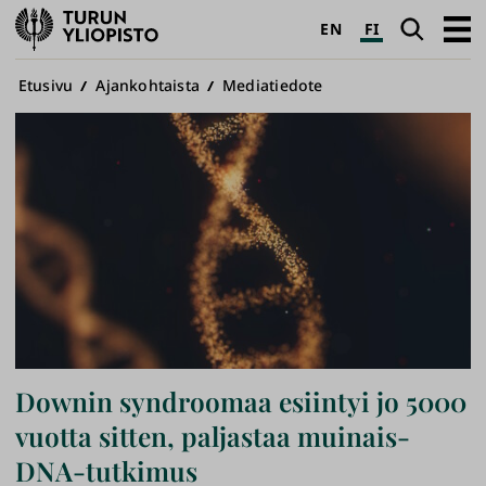
Turun
Haku
Avaa
EN
FI
yliopisto
pääva
Murupolku
Etusivu
Ajankohtaista
Mediatiedote
Downin syndroomaa esiintyi jo 5000
vuotta sitten, paljastaa muinais-
DNA-tutkimus