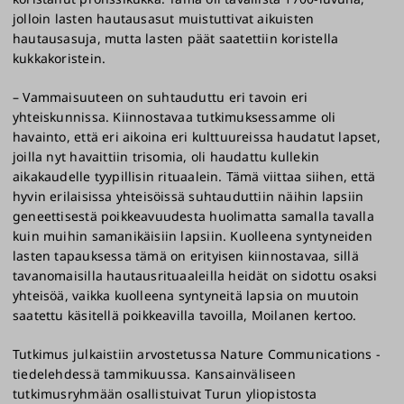
jolloin lasten hautausasut muistuttivat aikuisten
hautausasuja, mutta lasten päät saatettiin koristella
kukkakoristein.
– Vammaisuuteen on suhtauduttu eri tavoin eri
yhteiskunnissa. Kiinnostavaa tutkimuksessamme oli
havainto, että eri aikoina eri kulttuureissa haudatut lapset,
joilla nyt havaittiin trisomia, oli haudattu kullekin
aikakaudelle tyypillisin rituaalein. Tämä viittaa siihen, että
hyvin erilaisissa yhteisöissä suhtauduttiin näihin lapsiin
geneettisestä poikkeavuudesta huolimatta samalla tavalla
kuin muihin samanikäisiin lapsiin. Kuolleena syntyneiden
lasten tapauksessa tämä on erityisen kiinnostavaa, sillä
tavanomaisilla hautausrituaaleilla heidät on sidottu osaksi
yhteisöä, vaikka kuolleena syntyneitä lapsia on muutoin
saatettu käsitellä poikkeavilla tavoilla, Moilanen kertoo.
Tutkimus julkaistiin arvostetussa Nature Communications -
tiedelehdessä tammikuussa. Kansainväliseen
tutkimusryhmään osallistuivat Turun yliopistosta