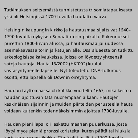
Tutkimuksen seitsemästä tunnistetusta trisomiatapauksesta
yksi oli Helsingissä 1700-luvulla haudattu vauva.
Helsingin kaupungin kirkko ja hautausmaa sijaitsivat 1640–
1790-luvuilla nykyisen Senaatintorin paikalla. Rakennukset
purettiin 1800-luvun alussa, ja hautausmaa jäi uudessa
asemakaavassa torin ja katujen alle. Osa alueesta on tutkittu
arkeologisissa kaivauksissa, joissa on löydetty yhteensä
satoja hautoja. Hauta 13/2002 (HKI002) kuului
vastasyntyneelle lapselle. Nyt toteutettu DNA-tutkimus
osoitti, että lapsella oli Downin oireyhtymä.
Haudan täyttömaassa oli kolikko vuodelta 1667, mikä kertoo
haudan ajoittuvan tätä nuorempaan aikaan. Hautojen
keskinäisen sijainnin ja muiden piirteiden perusteella hauta
voidaan kuitenkin todennäköisimmin ajoittaa 1700-luvulle.
Haudan pieni lapsi oli laskettu maahan puuarkussa, josta
löytyi myös pieniä pronssikoristeita, kuten päätä tai hiuksia
koristanut pronssikukka. Tämä oli tavallista 1700-luvulla,