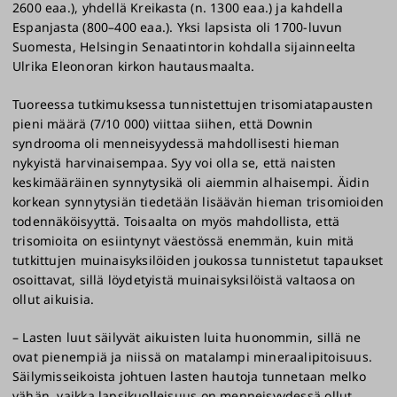
2600 eaa.), yhdellä Kreikasta (n. 1300 eaa.) ja kahdella
Espanjasta (800–400 eaa.). Yksi lapsista oli 1700-luvun
Suomesta, Helsingin Senaatintorin kohdalla sijainneelta
Ulrika Eleonoran kirkon hautausmaalta.
Tuoreessa tutkimuksessa tunnistettujen trisomiatapausten
pieni määrä (7/10 000) viittaa siihen, että Downin
syndrooma oli menneisyydessä mahdollisesti hieman
nykyistä harvinaisempaa. Syy voi olla se, että naisten
keskimääräinen synnytysikä oli aiemmin alhaisempi. Äidin
korkean synnytysiän tiedetään lisäävän hieman trisomioiden
todennäköisyyttä. Toisaalta on myös mahdollista, että
trisomioita on esiintynyt väestössä enemmän, kuin mitä
tutkittujen muinaisyksilöiden joukossa tunnistetut tapaukset
osoittavat, sillä löydetyistä muinaisyksilöistä valtaosa on
ollut aikuisia.
– Lasten luut säilyvät aikuisten luita huonommin, sillä ne
ovat pienempiä ja niissä on matalampi mineraalipitoisuus.
Säilymisseikoista johtuen lasten hautoja tunnetaan melko
vähän, vaikka lapsikuolleisuus on menneisyydessä ollut