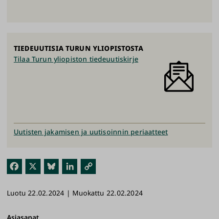
TIEDEUUTISIA TURUN YLIOPISTOSTA
Tilaa Turun yliopiston tiedeuutiskirje
Uutisten jakamisen ja uutisoinnin periaatteet
Fac
X
Blu
Link
Kop
ebo
esk
edI
ioi
Luotu 22.02.2024 | Muokattu 22.02.2024
ok
y
n
link
ki
Asiasanat