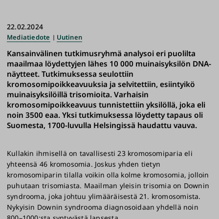
22.02.2024
Mediatiedote
Uutinen
Kansainvälinen tutkimusryhmä analysoi eri puolilta
maailmaa löydettyjen lähes 10 000 muinaisyksilön DNA-
näytteet. Tutkimuksessa seulottiin
kromosomipoikkeavuuksia ja selvitettiin, esiintyikö
muinaisyksilöillä trisomioita. Varhaisin
kromosomipoikkeavuus tunnistettiin yksilöllä, joka eli
noin 3500 eaa. Yksi tutkimuksessa löydetty tapaus oli
Suomesta, 1700-luvulla Helsingissä haudattu vauva.
Kullakin ihmisellä on tavallisesti 23 kromosomiparia eli
yhteensä 46 kromosomia. Joskus yhden tietyn
kromosomiparin tilalla voikin olla kolme kromosomia, jolloin
puhutaan trisomiasta. Maailman yleisin trisomia on Downin
syndrooma, joka johtuu ylimääräisestä 21. kromosomista.
Nykyisin Downin syndrooma diagnosoidaan yhdellä noin
800–1000:sta syntyvästä lapsesta.