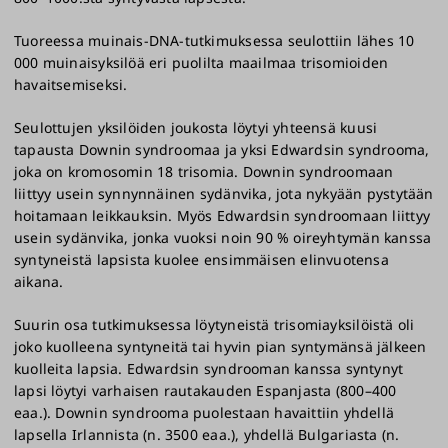
Tuoreessa muinais-DNA-tutkimuksessa seulottiin lähes 10
000 muinaisyksilöä eri puolilta maailmaa trisomioiden
havaitsemiseksi.
Seulottujen yksilöiden joukosta löytyi yhteensä kuusi
tapausta Downin syndroomaa ja yksi Edwardsin syndrooma,
joka on kromosomin 18 trisomia. Downin syndroomaan
liittyy usein synnynnäinen sydänvika, jota nykyään pystytään
hoitamaan leikkauksin. Myös Edwardsin syndroomaan liittyy
usein sydänvika, jonka vuoksi noin 90 % oireyhtymän kanssa
syntyneistä lapsista kuolee ensimmäisen elinvuotensa
aikana.
Suurin osa tutkimuksessa löytyneistä trisomiayksilöistä oli
joko kuolleena syntyneitä tai hyvin pian syntymänsä jälkeen
kuolleita lapsia. Edwardsin syndrooman kanssa syntynyt
lapsi löytyi varhaisen rautakauden Espanjasta (800–400
eaa.). Downin syndrooma puolestaan havaittiin yhdellä
lapsella Irlannista (n. 3500 eaa.), yhdellä Bulgariasta (n.