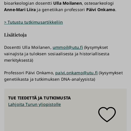
bioarkeologian dosentti
Ulla Moilanen
, osteoarkeologi
Anne-Mari Liira
ja genetiikan professori
Päivi Onkamo
.
> Tutustu tutkimusartikkeliin
Lisätietoja
Dosentti Ulla Moilanen,
ummoil@utu.fi
(kysymykset
vainajista ja tuloksen sosiaalisesta ja historiallisesta
merkityksestä)
Professori Päivi Onkamo,
paivi.onkamo@utu.fi
(kysymykset
genetiikasta ja tutkimuksen DNA-analyysista)
TUE TIEDETTÄ JA TUTKIMUSTA
Lahjoita Turun yliopistolle