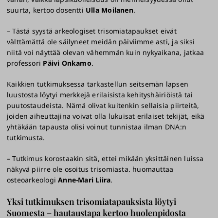
suurta, kertoo dosentti
Ulla Moilanen
.
– Tästä syystä arkeologiset trisomiatapaukset eivät
välttämättä ole säilyneet meidän päiviimme asti, ja siksi
niitä voi näyttää olevan vähemmän kuin nykyaikana, jatkaa
professori
Päivi Onkamo
.
Kaikkien tutkimuksessa tarkastellun seitsemän lapsen
luustosta löytyi merkkejä erilaisista kehityshäiriöistä tai
puutostaudeista. Nämä olivat kuitenkin sellaisia piirteitä,
joiden aiheuttajina voivat olla lukuisat erilaiset tekijät, eikä
yhtäkään tapausta olisi voinut tunnistaa ilman DNA:n
tutkimusta.
– Tutkimus korostaakin sitä, ettei mikään yksittäinen luissa
näkyvä piirre ole osoitus trisomiasta. huomauttaa
osteoarkeologi
Anne-Mari Liira
.
Yksi tutkimuksen trisomiatapauksista löytyi
Suomesta – hautaustapa kertoo huolenpidosta