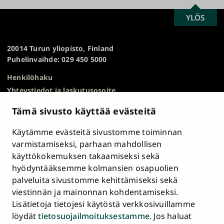
SCROLL
YLÖS
Turun
TO
yliopisto
TOP
20014 Turun yliopisto, Finland
Puhelinvaihde: 029 450 5000
Henkilöhaku
Yhteystiedot ja laskutusosoite
Kampuskartta
Tämä sivusto käyttää evästeitä
HR Excellence in Research
Tietosuojailmoitus
Käytämme evästeitä sivustomme toiminnan
Asiakirjajulkisuuskuvaus ja tietopyynnöt
varmistamiseksi, parhaan mahdollisen
käyttökokemuksen takaamiseksi sekä
Väärinkäytösepäilyt
hyödyntääksemme kolmansien osapuolien
Saavutettavuusseloste
palveluita sivustomme kehittämiseksi sekä
Palaute
viestinnän ja mainonnan kohdentamiseksi.
Intranet ja sähköiset työkalut
Lisätietoja tietojesi käytöstä verkkosivuillamme
Evästeasetukset
löydät
tietosuojailmoituksestamme
. Jos haluat