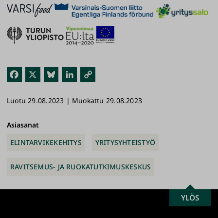
Fac
X
Blu
Link
Kop
ebo
esk
edI
ioi
Luotu 29.08.2023 | Muokattu 29.08.2023
ok
y
n
link
ki
Asiasanat
ELINTARVIKEKEHITYS
YRITYSYHTEISTYÖ
RAVITSEMUS- JA RUOKATUTKIMUSKESKUS
SCROLL
YLÖS
Turun
TO
yliopisto