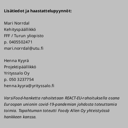
Lisätiedot ja haastattelupyynnöt:
Mari Norrdal
Kehityspäällikkö
FFF / Turun yliopisto
p. 0405502471
mari.norrdal@utu.fi
Henna Kyyrä
Projektipäällikkö
Yrityssalo Oy
p. 050 3237754
henna.kyyra@yrityssalo.fi
VarsiFood-hanketta rahoitetaan REACT-EU-rahoituksella osana
Euroopan unionin covid-19-pandemian johdosta toteuttamia
toimia. Tapahtuman toteutti Foody Allen Oy yhteistyössä
hankkeen kanssa.