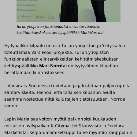
Turun yliopiston funktionaalisten elintarvikkeiden
kehittämiskeskuksen kehityspäällikkö Mari Norrdal
Hyllypaikka-kilpailu on osa Turun yliopiston ja Yrityssalon
toteuttamaa VarsiFood-projektia. Turun yliopiston
funktionaalisten elintarvikkeiden kehittämiskeskuksen
kehityspäällikkö
Mari Norrdal
on tyytyväinen kilpailun
herättämään kiinnostukseen.
– Varsinais-Suomessa tuotetaan ja jalostetaan paljon upeita
elintarvikkeita. Hienoa, että tällaisen kilpailun avulla
saamme nostettua niitä kuluttajien tietoisuuteen, Norrdal
sanoo.
Lapin Maria saa voiton myötä palkinnoksi kuukauden
mittaisen hyllypaikan K-Citymarket Skanssista ja Foodora
Marketista. Kelpo-umamiketsuppi tulee myyntiin kauppoihin