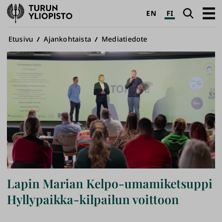
Turun
Haku
Avaa
EN
FI
yliopisto
pääva
Murupolku
Etusivu
Ajankohtaista
Mediatiedote
Lapin Marian Kelpo-umamiketsuppi
Hyllypaikka-kilpailun voittoon