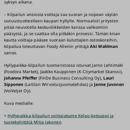
syksyn aikana.
– Kilpailun ansiosta voittaja saa suoran ja nopean väylän
uutuustuotteelleen kaupan hyllylle. Normaalisti yritysten
pitää neuvotella keskusliikkeiden kanssa valikoimiin
pääsystä, ja se saattaa olla pitkäkin prosessi. Tämän kisan
kautta voittaja pääsee suoraan kuluttajien ostoskoreihin,
kilpailua toteuttavan Foody Allenin yrittäjä
Aki Wahlman
sanoo.
Hyllypaikka-kilpailun tuomaristossa istuivat Jarno Lehtimäki
(Foodora Market), Jaakko Kauppinen (K-Citymarket Skanssi),
Johanna Pfeiffer
(FinDe Business Consulting Oy),
Lauri
Sipponen
(Laitilan Wirvoitusjuomatehdas) ja
Janne Juvonen
(VoiVeljet Oy).
Kuva medialle:
>
Hyllypaikka-kilpailun voittajatuote Kelpo-ketsuppi ja
tuotekehittäjä Mitja Jakonen