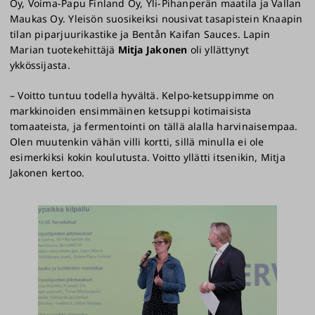
Oy, Voima-Papu Finland Oy, Yli-Pihanperän maatila ja Vallan
Maukas Oy. Yleisön suosikeiksi nousivat tasapistein Knaapin
tilan piparjuurikastike ja Bentån Kaifan Sauces. Lapin
Marian tuotekehittäjä
Mitja Jakonen
oli yllättynyt
ykkössijasta.
– Voitto tuntuu todella hyvältä. Kelpo-ketsuppimme on
markkinoiden ensimmäinen ketsuppi kotimaisista
tomaateista, ja fermentointi on tällä alalla harvinaisempaa.
Olen muutenkin vähän villi kortti, sillä minulla ei ole
esimerkiksi kokin koulutusta. Voitto yllätti itsenikin, Mitja
Jakonen kertoo.