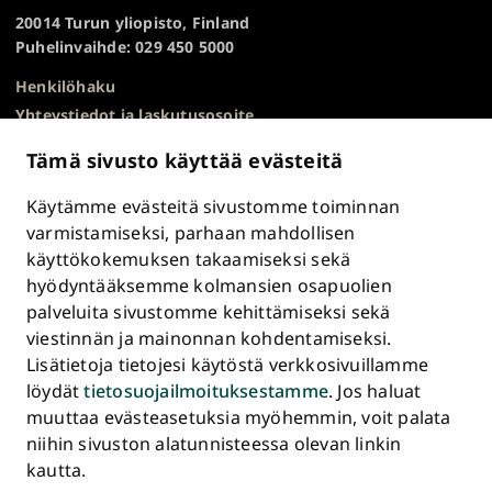
TOP
20014 Turun yliopisto, Finland
Puhelinvaihde: 029 450 5000
Henkilöhaku
Yhteystiedot ja laskutusosoite
Kampuskartta
Tämä sivusto käyttää evästeitä
HR Excellence in Research
Tietosuojailmoitus
Käytämme evästeitä sivustomme toiminnan
Asiakirjajulkisuuskuvaus ja tietopyynnöt
varmistamiseksi, parhaan mahdollisen
käyttökokemuksen takaamiseksi sekä
Väärinkäytösepäilyt
hyödyntääksemme kolmansien osapuolien
Saavutettavuusseloste
palveluita sivustomme kehittämiseksi sekä
Palaute
viestinnän ja mainonnan kohdentamiseksi.
Intranet ja sähköiset työkalut
Lisätietoja tietojesi käytöstä verkkosivuillamme
Evästeasetukset
löydät
tietosuojailmoituksestamme
. Jos haluat
muuttaa evästeasetuksia myöhemmin, voit palata
Turun
Turun
Turun
Turun
Turun
Turun
niihin sivuston alatunnisteessa olevan linkin
Päävalikko
yliopisto
yliopisto
yliopisto
yliopisto
yliopisto
yliopisto
ETUSIVU
kautta.
alatunnisteessa
Facebookissa
Instagramissa
Blueskyssa
YouTubessa
LinkedInissä
TikTokissa