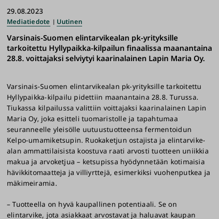
29.08.2023
Mediatiedote
Uutinen
Varsinais-Suomen elintarvikealan pk-yrityksille
tarkoitettu Hyllypaikka-kilpailun finaalissa maanantaina
28.8. voittajaksi selviytyi kaarinalainen Lapin Maria Oy.
Varsinais-Suomen elintarvikealan pk-yrityksille tarkoitettu
Hyllypaikka-kilpailu pidettiin maanantaina 28.8. Turussa.
Tiukassa kilpailussa valittiin voittajaksi kaarinalainen Lapin
Maria Oy, joka esitteli tuomaristolle ja tapahtumaa
seuranneelle yleisölle uutuustuotteensa fermentoidun
Kelpo-umamiketsupin. Ruokaketjun ostajista ja elintarvike-
alan ammattilaisista koostuva raati arvosti tuotteen uniikkia
makua ja arvoketjua – ketsupissa hyödynnetään kotimaisia
hävikkitomaatteja ja villiyrttejä, esimerkiksi vuohenputkea ja
mäkimeiramia.
– Tuotteella on hyvä kaupallinen potentiaali. Se on
elintarvike, jota asiakkaat arvostavat ja haluavat kaupan