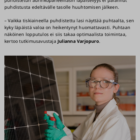
puhdistetun aurinkopaneelilasin läpäisevyys ei palannut
puhdistusta edeltävälle tasolle huuhtomisen jälkeen.
– Vaikka tiskiaineella puhdistettu lasi näyttää puhtaalta, sen
kyky läpäistä valoa on heikentynyt huomattavasti. Puhtaan
näköinen lopputulos ei siis takaa optimaalista toimintaa,
kertoo tutkimusavustaja
Julianna Varjopuro
.