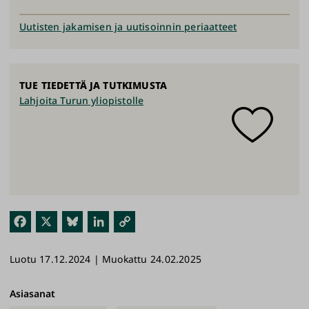
Uutisten jakamisen ja uutisoinnin periaatteet
TUE TIEDETTÄ JA TUTKIMUSTA
Lahjoita Turun yliopistolle
Fac
X
Blu
Link
Kop
ebo
esk
edI
ioi
Luotu 17.12.2024 | Muokattu 24.02.2025
ok
y
n
link
ki
Asiasanat