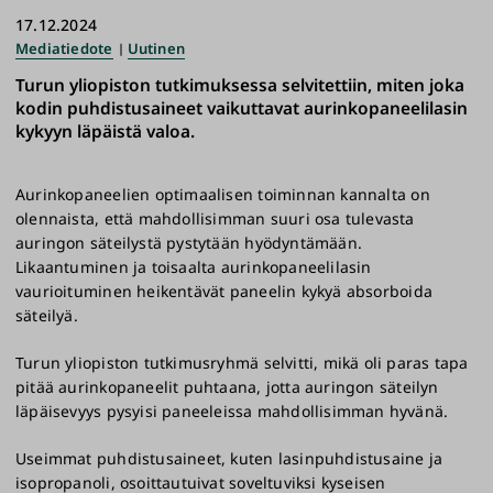
17.12.2024
Mediatiedote
Uutinen
Turun yliopiston tutkimuksessa selvitettiin, miten joka
kodin puhdistusaineet vaikuttavat aurinkopaneelilasin
kykyyn läpäistä valoa.
Aurinkopaneelien optimaalisen toiminnan kannalta on
olennaista, että mahdollisimman suuri osa tulevasta
auringon säteilystä pystytään hyödyntämään.
Likaantuminen ja toisaalta aurinkopaneelilasin
vaurioituminen heikentävät paneelin kykyä absorboida
säteilyä.
Turun yliopiston tutkimusryhmä selvitti, mikä oli paras tapa
pitää aurinkopaneelit puhtaana, jotta auringon säteilyn
läpäisevyys pysyisi paneeleissa mahdollisimman hyvänä.
Useimmat puhdistusaineet, kuten lasinpuhdistusaine ja
isopropanoli, osoittautuivat soveltuviksi kyseisen