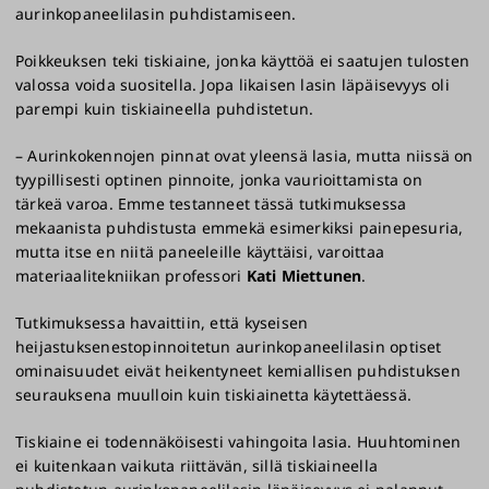
aurinkopaneelilasin puhdistamiseen.
Poikkeuksen teki tiskiaine, jonka käyttöä ei saatujen tulosten
valossa voida suositella. Jopa likaisen lasin läpäisevyys oli
parempi kuin tiskiaineella puhdistetun.
– Aurinkokennojen pinnat ovat yleensä lasia, mutta niissä on
tyypillisesti optinen pinnoite, jonka vaurioittamista on
tärkeä varoa. Emme testanneet tässä tutkimuksessa
mekaanista puhdistusta emmekä esimerkiksi painepesuria,
mutta itse en niitä paneeleille käyttäisi, varoittaa
materiaalitekniikan professori
Kati Miettunen
.
Tutkimuksessa havaittiin, että kyseisen
heijastuksenestopinnoitetun aurinkopaneelilasin optiset
ominaisuudet eivät heikentyneet kemiallisen puhdistuksen
seurauksena muulloin kuin tiskiainetta käytettäessä.
Tiskiaine ei todennäköisesti vahingoita lasia. Huuhtominen
ei kuitenkaan vaikuta riittävän, sillä tiskiaineella