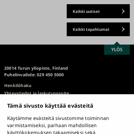
Kaikki uutiset
Kaikki tapahtumat
SCROLL
YLÖS
Turun
TO
yliopisto
TOP
20014 Turun yliopisto, Finland
Puhelinvaihde: 029 450 5000
Henkilöhaku
Yhteystiedot ja laskutusosoite
Kampuskartta
Tämä sivusto käyttää evästeitä
HR Excellence in Research
Tietosuojailmoitus
Käytämme evästeitä sivustomme toiminnan
Asiakirjajulkisuuskuvaus ja tietopyynnöt
varmistamiseksi, parhaan mahdollisen
käyttökokemuksen takaamiseksi sekä
Väärinkäytösepäilyt