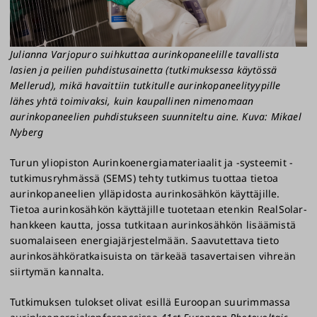
Julianna Varjopuro suihkuttaa aurinkopaneelille tavallista
lasien ja peilien puhdistusainetta (tutkimuksessa käytössä
Mellerud), mikä havaittiin tutkitulle aurinkopaneelityypille
lähes yhtä toimivaksi, kuin kaupallinen nimenomaan
aurinkopaneelien puhdistukseen suunniteltu aine. Kuva: Mikael
Nyberg
Turun yliopiston Aurinkoenergiamateriaalit ja -systeemit -
tutkimusryhmässä (SEMS) tehty tutkimus tuottaa tietoa
aurinkopaneelien ylläpidosta aurinkosähkön käyttäjille.
Tietoa aurinkosähkön käyttäjille tuotetaan etenkin RealSolar-
hankkeen kautta, jossa tutkitaan aurinkosähkön lisäämistä
suomalaiseen energiajärjestelmään. Saavutettava tieto
aurinkosähköratkaisuista on tärkeää tasavertaisen vihreän
siirtymän kannalta.
Tutkimuksen tulokset olivat esillä Euroopan suurimmassa