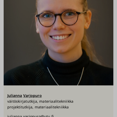
Julianna
Varjopuro
väitöskirjatutkija, materiaalitekniikka
projektitutkija, materiaalitekniikka
julianna.varjopuro@utu.fi