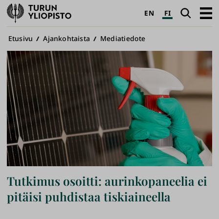
Turun
Haku
Avaa
EN
FI
yliopisto
pääva
Murupolku
Etusivu
Ajankohtaista
Mediatiedote
Tutkimus osoitti: aurinkopaneelia ei
pitäisi puhdistaa tiskiaineella