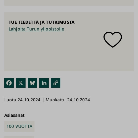
TUE TIEDETTÄ JA TUTKIMUSTA
Lahjoita Turun yliopistolle
Fac
X
Blu
Link
Kop
ebo
esk
edI
ioi
Luotu 24.10.2024 | Muokattu 24.10.2024
ok
y
n
link
ki
Asiasanat
100 VUOTTA