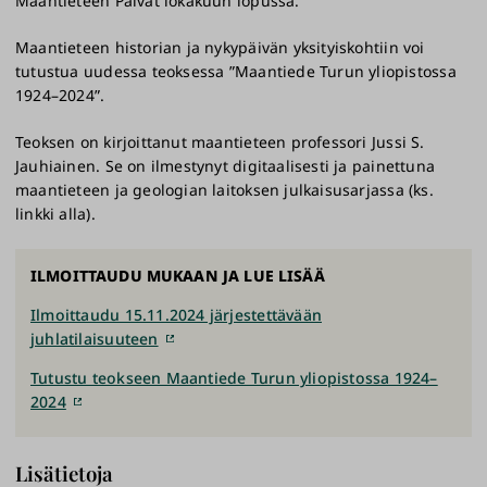
Maantieteen Päivät lokakuun lopussa.
Maantieteen historian ja nykypäivän yksityiskohtiin voi
tutustua uudessa teoksessa ”Maantiede Turun yliopistossa
1924–2024”.
Teoksen on kirjoittanut maantieteen professori Jussi S.
Jauhiainen. Se on ilmestynyt digitaalisesti ja painettuna
maantieteen ja geologian laitoksen julkaisusarjassa (ks.
linkki alla).
ILMOITTAUDU MUKAAN JA LUE LISÄÄ
Ilmoittaudu 15.11.2024 järjestettävään
juhlatilaisuuteen
Tutustu teokseen Maantiede Turun yliopistossa 1924–
2024
Lisätietoja