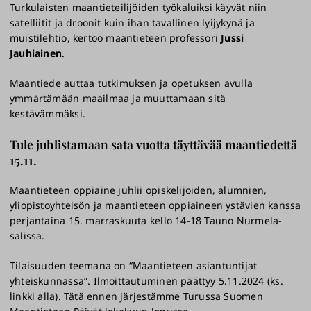
Turkulaisten maantieteilijöiden työkaluiksi käyvät niin
satelliitit ja droonit kuin ihan tavallinen lyijykynä ja
muistilehtiö, kertoo maantieteen professori
Jussi
Jauhiainen
.
Maantiede auttaa tutkimuksen ja opetuksen avulla
ymmärtämään maailmaa ja muuttamaan sitä
kestävämmäksi.
Tule juhlistamaan sata vuotta täyttävää maantiedettä
15.11.
Maantieteen oppiaine juhlii opiskelijoiden, alumnien,
yliopistoyhteisön ja maantieteen oppiaineen ystävien kanssa
perjantaina 15. marraskuuta kello 14-18 Tauno Nurmela-
salissa.
Tilaisuuden teemana on “Maantieteen asiantuntijat
yhteiskunnassa”. Ilmoittautuminen päättyy 5.11.2024 (ks.
linkki alla). Tätä ennen järjestämme Turussa Suomen