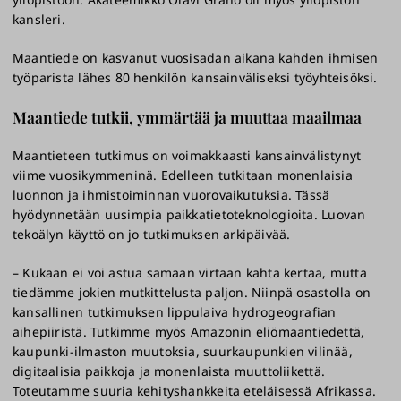
kansleri.
Maantiede on kasvanut vuosisadan aikana kahden ihmisen
työparista lähes 80 henkilön kansainväliseksi työyhteisöksi.
Maantiede tutkii, ymmärtää ja muuttaa maailmaa
Maantieteen tutkimus on voimakkaasti kansainvälistynyt
viime vuosikymmeninä. Edelleen tutkitaan monenlaisia
luonnon ja ihmistoiminnan vuorovaikutuksia. Tässä
hyödynnetään uusimpia paikkatietoteknologioita. Luovan
tekoälyn käyttö on jo tutkimuksen arkipäivää.
– Kukaan ei voi astua samaan virtaan kahta kertaa, mutta
tiedämme jokien mutkittelusta paljon. Niinpä osastolla on
kansallinen tutkimuksen lippulaiva hydrogeografian
aihepiiristä. Tutkimme myös Amazonin eliömaantiedettä,
kaupunki-ilmaston muutoksia, suurkaupunkien vilinää,
digitaalisia paikkoja ja monenlaista muuttoliikettä.
Toteutamme suuria kehityshankkeita eteläisessä Afrikassa.