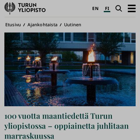
Turun
Haku
Avaa
EN
FI
yliopisto
pääva
Murupolku
Etusivu
Ajankohtaista
Uutinen
100 vuotta maantiedettä Turun
yliopistossa – oppiainetta juhlitaan
marraskuussa