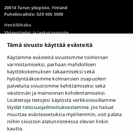
TOP
20014 Turun yliopisto, Finland
Puhelinvaihde: 029 450 5000
Henkilöhaku
Yhteystiedot ja laskutusosoite
Kampuskartta
Tämä sivusto käyttää evästeitä
HR Excellence in Research
Tietosuojailmoitus
Käytämme evästeitä sivustomme toiminnan
Asiakirjajulkisuuskuvaus ja tietopyynnöt
varmistamiseksi, parhaan mahdollisen
käyttökokemuksen takaamiseksi sekä
Väärinkäytösepäilyt
hyödyntääksemme kolmansien osapuolien
Saavutettavuusseloste
palveluita sivustomme kehittämiseksi sekä
Palaute
viestinnän ja mainonnan kohdentamiseksi.
Intranet ja sähköiset työkalut
Lisätietoja tietojesi käytöstä verkkosivuillamme
Evästeasetukset
löydät
tietosuojailmoituksestamme
. Jos haluat
muuttaa evästeasetuksia myöhemmin, voit palata
Turun
Turun
Turun
Turun
Turun
Turun
niihin sivuston alatunnisteessa olevan linkin
Päävalikko
yliopisto
yliopisto
yliopisto
yliopisto
yliopisto
yliopisto
ETUSIVU
kautta.
alatunnisteessa
Facebookissa
Instagramissa
Blueskyssa
YouTubessa
LinkedInissä
TikTokissa