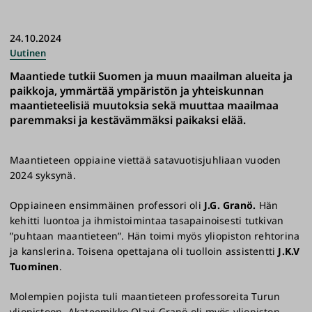
24.10.2024
Uutinen
Maantiede tutkii Suomen ja muun maailman alueita ja
paikkoja, ymmärtää ympäristön ja yhteiskunnan
maantieteelisiä muutoksia sekä muuttaa maailmaa
paremmaksi ja kestävämmäksi paikaksi elää.
Maantieteen oppiaine viettää satavuotisjuhliaan vuoden
2024 syksynä.
Oppiaineen ensimmäinen professori oli
J.G. Granö.
Hän
kehitti luontoa ja ihmistoimintaa tasapainoisesti tutkivan
”puhtaan maantieteen”. Hän toimi myös yliopiston rehtorina
ja kanslerina. Toisena opettajana oli tuolloin assistentti
J.K.V
Tuominen
.
Molempien pojista tuli maantieteen professoreita Turun
yliopistoon. Akateemikko Olavi Granö oli myös yliopiston