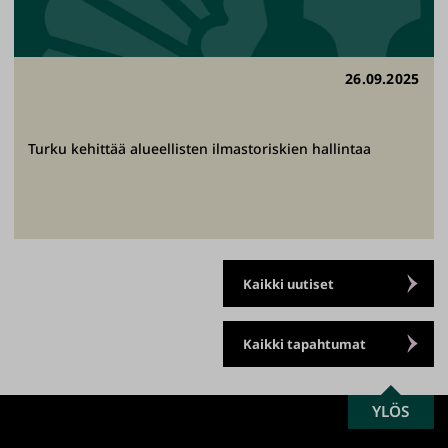
26.09.2025
Turku kehittää alueellisten ilmastoriskien hallintaa
Kaikki uutiset
Kaikki tapahtumat
SCROLL
YLÖS
Turun
TO
yliopisto