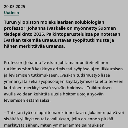
20.05.2025
Uutinen
Turun yliopiston molekulaarisen solubiologian
professori Johanna Ivaskalle on myönnetty Suomen
tiedepalkinto 2025. Palkintoperusteluissa painotetaan
Ivaskan tekemää uraauurtavaa syöpätutkimusta ja
hänen merkittävää uraansa.
Professori Johanna Ivaskan johtama monitieteellinen
tutkimusryhmä keskittyy erityisesti syöpäsolujen liikkumisen
ja leviämisen tutkimukseen. Ivaskan tutkimustyö lisää
ymmärrystä sekä syöpäsolujen käyttäytymisestä että terveen
kudoksen merkityksestä syövän hoidossa. Tutkimuksen
avulla voidaan kehittää uusia hoitomuotoja syövän
leviämisen estämiseksi.
– Tutkijan työ on loputtoman kiinnostavaa. Jokainen päivä voi
sisältää yllätyksen tai oivalluksen, jolla on ennen pitkää
merkitystä siihen, miten ymmärrämme sairauksien