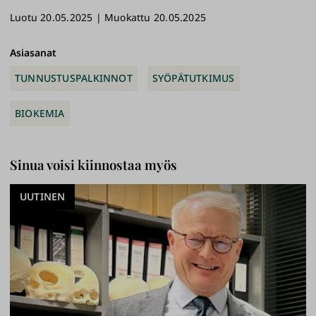
ebo
esk
edI
ioi
Luotu 20.05.2025 | Muokattu 20.05.2025
ok
y
n
link
ki
Asiasanat
TUNNUSTUSPALKINNOT
SYÖPÄTUTKIMUS
BIOKEMIA
Sinua voisi kiinnostaa myös
UUTINEN