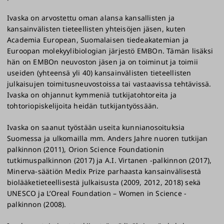
Ivaska on arvostettu oman alansa kansallisten ja
kansainvälisten tieteellisten yhteisöjen jäsen, kuten
Academia European, Suomalaisen tiedeakatemian ja
Euroopan molekyylibiologian järjestö EMBOn. Tämän lisäksi
hän on EMBOn neuvoston jäsen ja on toiminut ja toimii
useiden (yhteensä yli 40) kansainvälisten tieteellisten
julkaisujen toimitusneuvostoissa tai vastaavissa tehtävissä.
Ivaska on ohjannut kymmeniä tutkijatohtoreita ja
tohtoriopiskelijoita heidän tutkijantyössään.
Ivaska on saanut työstään useita kunnianosoituksia
Suomessa ja ulkomailla mm. Anders Jahre nuoren tutkijan
palkinnon (2011), Orion Science Foundationin
tutkimuspalkinnon (2017) ja A.I. Virtanen -palkinnon (2017),
Minerva-säätiön Medix Prize parhaasta kansainvälisestä
biolääketieteellisestä julkaisusta (2009, 2012, 2018) sekä
UNESCO ja L’Oreal Foundation – Women in Science -
palkinnon (2008).