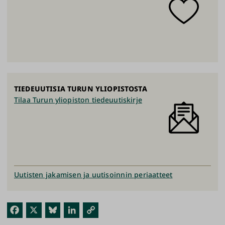
TIEDEUUTISIA TURUN YLIOPISTOSTA
Tilaa Turun yliopiston tiedeuutiskirje
Uutisten jakamisen ja uutisoinnin periaatteet
Fac
X
Blu
Link
Kop