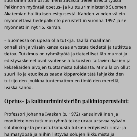
suuruinen tunnustus merkittävästä tieteellisestä työstä.
Palkinnon myöntää opetus- ja kulttuuriministeriö Suomen
Akatemian hallituksen esityksestä. Kahden vuoden välein
myönnettävä tiedepalkinto perustettiin vuonna 1997 ja se
myönnettiin nyt 15. kerran.
– Suomessa on upeaa olla tutkija. Täällä maailman
onnellisin ja viisain kansa osaa arvostaa tiedettä ja tutkittua
tietoa. Tutkimus on ryhmätyötä ja tieteelliset läpimurrot ja
edistysaskeleet ovat synteesejä lukuisten taitavien käsien ja
kekseliäiden aivojen tuottamista tuloksista. Minulla on ollut
suuri ilo ja etuoikeus saada kipparoida tätä lahjakkaiden
tutkijoiden joukkoa tuntemattomien ilmiöiden merellä,
Ivaska sanoo.
Opetus- ja kulttuuriministeriön palkintoperustelut:
Professori Johanna Ivaskan (s. 1972) kansainvälinen ja
monitieteinen tutkimusryhmä tekee uraauurtavaa syövän
solubiologista perustutkimusta tutkien erityisesti rinta- ja
haimasyöpää ja niihin liittyvää solujen liikkumista ja