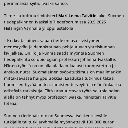
perimmäisiä syitä, Ivaska sanoo.
Tiede- ja kulttuuriministeri
Mari-Leena Talvitie
jakoi Suomen
tiedepalkinnon Ivaskalle Tiedefoorumissa 20.5.2025
Helsingin Vanhalla ylioppilastalolla.
– Korkeatasoinen, vapaa tiede on osa sivistyneen,
menestyvän ja demokratiaan pohjautuvan yhteiskunnan
kivijalkaa. On ilo ja kunnia saada myöntää Suomen
tiedepalkinto solubiologian professori Johanna Ivaskalle.
Hänen työnsä on omalla alallaan laajasti tunnustettua ja
ansioitunutta. Suomalainen syöpätutkimus on maailmankin
mittakaavassa huippuluokkaa. Laadukas tutkimus takaa
huomisen hyvää hoitoa, ihmisten terveyttä ja elämänlaatua
edistäviä ratkaisuja. Tätä uraauurtavaa työtä solubiologian
alalla on tehnyt myös professori Ivaska, ministeri Talvitie
toteaa.
Suomen tiedepalkinto on Suomessa työskentelevälle
tutkijalle tai tutkijaryhmälle myönnettävä 100 000 euron