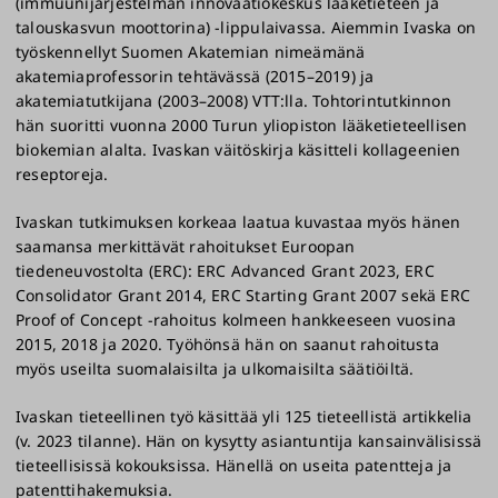
(immuunijärjestelmän innovaatiokeskus lääketieteen ja
talouskasvun moottorina) -lippulaivassa. Aiemmin Ivaska on
työskennellyt Suomen Akatemian nimeämänä
akatemiaprofessorin tehtävässä (2015–2019) ja
akatemiatutkijana (2003–2008) VTT:lla. Tohtorintutkinnon
hän suoritti vuonna 2000 Turun yliopiston lääketieteellisen
biokemian alalta. Ivaskan väitöskirja käsitteli kollageenien
reseptoreja.
Ivaskan tutkimuksen korkeaa laatua kuvastaa myös hänen
saamansa merkittävät rahoitukset Euroopan
tiedeneuvostolta (ERC): ERC Advanced Grant 2023, ERC
Consolidator Grant 2014, ERC Starting Grant 2007 sekä ERC
Proof of Concept -rahoitus kolmeen hankkeeseen vuosina
2015, 2018 ja 2020. Työhönsä hän on saanut rahoitusta
myös useilta suomalaisilta ja ulkomaisilta säätiöiltä.
Ivaskan tieteellinen työ käsittää yli 125 tieteellistä artikkelia
(v. 2023 tilanne). Hän on kysytty asiantuntija kansainvälisissä
tieteellisissä kokouksissa. Hänellä on useita patentteja ja
patenttihakemuksia.