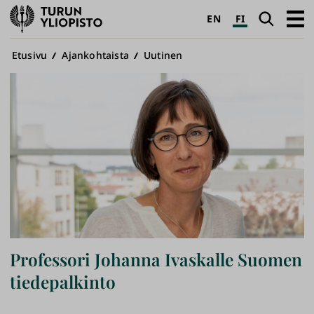
Turun
Haku
Avaa
EN
FI
yliopisto
pääva
Murupolku
Etusivu
Ajankohtaista
Uutinen
Professori Johanna Ivaskalle Suomen
tiedepalkinto