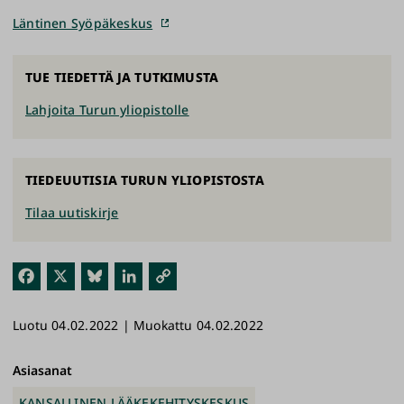
Läntinen Syöpäkeskus
TUE TIEDETTÄ JA TUTKIMUSTA
Lahjoita Turun yliopistolle
TIEDEUUTISIA TURUN YLIOPISTOSTA
Tilaa uutiskirje
Fac
X
Blu
Link
Kop
ebo
esk
edI
ioi
Luotu 04.02.2022 | Muokattu 04.02.2022
ok
y
n
link
ki
Asiasanat
KANSALLINEN LÄÄKEKEHITYSKESKUS