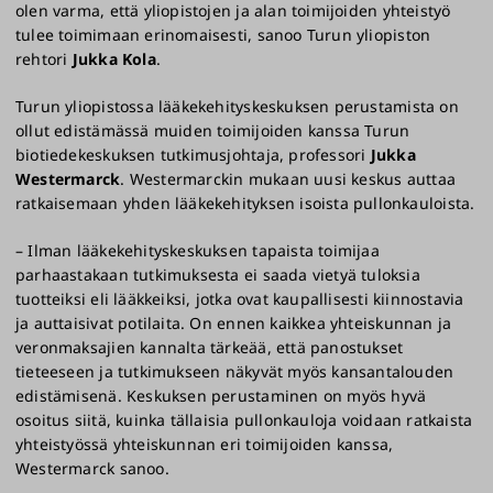
olen varma, että yliopistojen ja alan toimijoiden yhteistyö
tulee toimimaan erinomaisesti, sanoo Turun yliopiston
rehtori
Jukka Kola
.
Turun yliopistossa lääkekehityskeskuksen perustamista on
ollut edistämässä muiden toimijoiden kanssa Turun
biotiedekeskuksen tutkimusjohtaja, professori
Jukka
Westermarck
. Westermarckin mukaan uusi keskus auttaa
ratkaisemaan yhden lääkekehityksen isoista pullonkauloista.
– Ilman lääkekehityskeskuksen tapaista toimijaa
parhaastakaan tutkimuksesta ei saada vietyä tuloksia
tuotteiksi eli lääkkeiksi, jotka ovat kaupallisesti kiinnostavia
ja auttaisivat potilaita. On ennen kaikkea yhteiskunnan ja
veronmaksajien kannalta tärkeää, että panostukset
tieteeseen ja tutkimukseen näkyvät myös kansantalouden
edistämisenä. Keskuksen perustaminen on myös hyvä
osoitus siitä, kuinka tällaisia pullonkauloja voidaan ratkaista
yhteistyössä yhteiskunnan eri toimijoiden kanssa,
Westermarck sanoo.