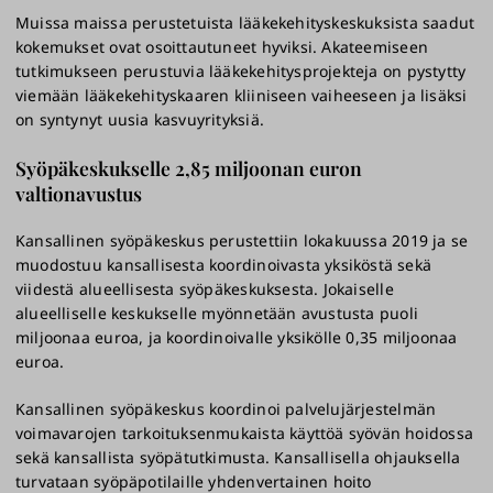
Muissa maissa perustetuista lääkekehityskeskuksista saadut
kokemukset ovat osoittautuneet hyviksi. Akateemiseen
tutkimukseen perustuvia lääkekehitysprojekteja on pystytty
viemään lääkekehityskaaren kliiniseen vaiheeseen ja lisäksi
on syntynyt uusia kasvuyrityksiä.
Syöpäkeskukselle 2,85 miljoonan euron
valtionavustus
Kansallinen syöpäkeskus perustettiin lokakuussa 2019 ja se
muodostuu kansallisesta koordinoivasta yksiköstä sekä
viidestä alueellisesta syöpäkeskuksesta. Jokaiselle
alueelliselle keskukselle myönnetään avustusta puoli
miljoonaa euroa, ja koordinoivalle yksikölle 0,35 miljoonaa
euroa.
Kansallinen syöpäkeskus koordinoi palvelujärjestelmän
voimavarojen tarkoituksenmukaista käyttöä syövän hoidossa
sekä kansallista syöpätutkimusta. Kansallisella ohjauksella
turvataan syöpäpotilaille yhdenvertainen hoito