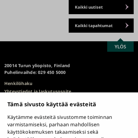
Kaikki uutiset
Kaikki tapahtumat
SCROLL
YLÖS
Turun
TO
yliopisto
TOP
20014 Turun yliopisto, Finland
Puhelinvaihde: 029 450 5000
Henkilöhaku
Yhteystiedot ja laskutusosoite
Kampuskartta
Tämä sivusto käyttää evästeitä
HR Excellence in Research
Tietosuojailmoitus
Käytämme evästeitä sivustomme toiminnan
Asiakirjajulkisuuskuvaus ja tietopyynnöt
varmistamiseksi, parhaan mahdollisen
käyttökokemuksen takaamiseksi sekä
Väärinkäytösepäilyt