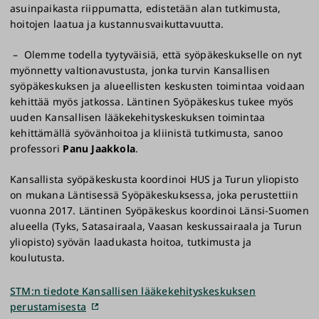
asuinpaikasta riippumatta, edistetään alan tutkimusta,
hoitojen laatua ja kustannusvaikuttavuutta.
– Olemme todella tyytyväisiä, että syöpäkeskukselle on nyt
myönnetty valtionavustusta, jonka turvin Kansallisen
syöpäkeskuksen ja alueellisten keskusten toimintaa voidaan
kehittää myös jatkossa. Läntinen Syöpäkeskus tukee myös
uuden Kansallisen lääkekehityskeskuksen toimintaa
kehittämällä syövänhoitoa ja kliinistä tutkimusta, sanoo
professori
Panu Jaakkola
.
Kansallista syöpäkeskusta koordinoi HUS ja Turun yliopisto
on mukana Läntisessä Syöpäkeskuksessa, joka perustettiin
vuonna 2017. Läntinen Syöpäkeskus koordinoi Länsi-Suomen
alueella (Tyks, Satasairaala, Vaasan keskussairaala ja Turun
yliopisto) syövän laadukasta hoitoa, tutkimusta ja
koulutusta.
STM:n tiedote Kansallisen lääkekehityskeskuksen
perustamisesta