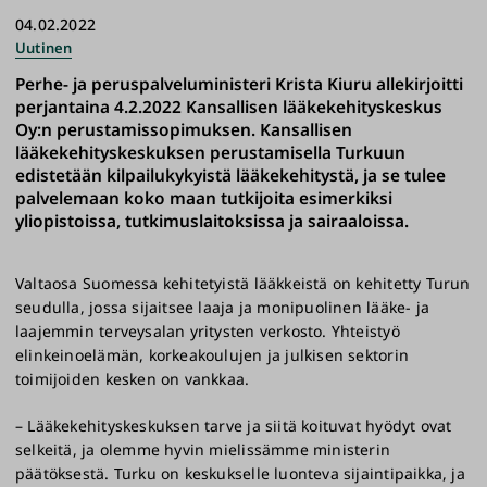
04.02.2022
Uutinen
Perhe- ja peruspalveluministeri Krista Kiuru allekirjoitti
perjantaina 4.2.2022 Kansallisen lääkekehityskeskus
Oy:n perustamissopimuksen. Kansallisen
lääkekehityskeskuksen perustamisella Turkuun
edistetään kilpailukykyistä lääkekehitystä, ja se tulee
palvelemaan koko maan tutkijoita esimerkiksi
yliopistoissa, tutkimuslaitoksissa ja sairaaloissa.
Valtaosa Suomessa kehitetyistä lääkkeistä on kehitetty Turun
seudulla, jossa sijaitsee laaja ja monipuolinen lääke- ja
laajemmin terveysalan yritysten verkosto. Yhteistyö
elinkeinoelämän, korkeakoulujen ja julkisen sektorin
toimijoiden kesken on vankkaa.
– Lääkekehityskeskuksen tarve ja siitä koituvat hyödyt ovat
selkeitä, ja olemme hyvin mielissämme ministerin
päätöksestä. Turku on keskukselle luonteva sijaintipaikka, ja