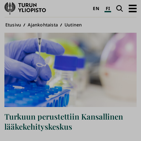
Turun
Haku
Avaa
EN
FI
yliopisto
pääva
Murupolku
Etusivu
Ajankohtaista
Uutinen
Turkuun perustettiin Kansallinen
lääkekehityskeskus