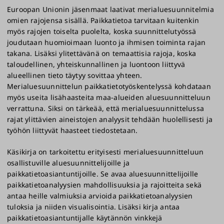
Euroopan Unionin jäsenmaat laativat merialuesuunnitelmia
omien rajojensa sisällä. Paikkatietoa tarvitaan kuitenkin
myös rajojen toiselta puolelta, koska suunnittelutyössä
joudutaan huomioimaan luonto ja ihmisen toiminta rajan
takana. Lisäksi ylitettävänä on temaattisia rajoja, koska
taloudellinen, yhteiskunnallinen ja luontoon liittyvä
alueellinen tieto täytyy sovittaa yhteen.
Merialuesuunnittelun paikkatietotyöskentelyssä kohdataan
myös useita lisähaasteita maa-alueiden aluesuunnitteluun
verrattuna. Siksi on tärkeää, että merialuesuunnittelussa
rajat ylittävien aineistojen analyysit tehdään huolellisesti ja
työhön liittyvät haasteet tiedostetaan.
Käsikirja on tarkoitettu erityisesti merialuesuunnitteluun
osallistuville aluesuunnittelijoille ja
paikkatietoasiantuntijoille. Se avaa aluesuunnittelijoille
paikkatietoanalyysien mahdollisuuksia ja rajoitteita sekä
antaa heille valmiuksia arvioida paikkatietoanalyysien
tuloksia ja niiden visualisointia. Lisäksi kirja antaa
paikkatietoasiantuntijalle käytännön vinkkejä