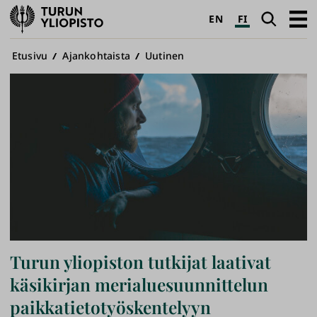
Turun
Haku
Avaa
EN
FI
yliopisto
pääva
Murupolku
Etusivu
Ajankohtaista
Uutinen
Turun yliopiston tutkijat laativat
käsikirjan merialuesuunnittelun
paikkatietotyöskentelyyn