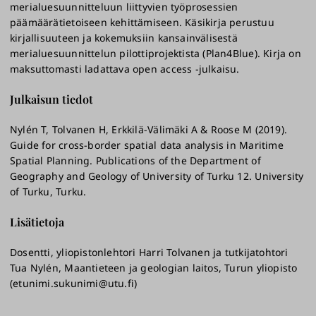
merialuesuunnitteluun liittyvien työprosessien
päämäärätietoiseen kehittämiseen. Käsikirja perustuu
kirjallisuuteen ja kokemuksiin kansainvälisestä
merialuesuunnittelun pilottiprojektista (Plan4Blue). Kirja on
maksuttomasti ladattava open access -julkaisu.
Julkaisun tiedot
Nylén T, Tolvanen H, Erkkilä-Välimäki A & Roose M (2019).
Guide for cross-border spatial data analysis in Maritime
Spatial Planning. Publications of the Department of
Geography and Geology of University of Turku 12. University
of Turku, Turku.
Lisätietoja
Dosentti, yliopistonlehtori Harri Tolvanen ja tutkijatohtori
Tua Nylén, Maantieteen ja geologian laitos, Turun yliopisto
(etunimi.sukunimi@utu.fi)