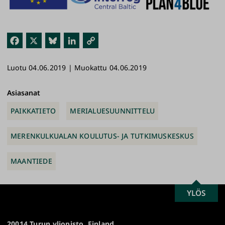
Fac
X
Blu
Link
Kop
ebo
esk
edI
ioi
Luotu 04.06.2019 | Muokattu 04.06.2019
ok
y
n
link
ki
Asiasanat
PAIKKATIETO
MERIALUESUUNNITTELU
MERENKULKUALAN KOULUTUS- JA TUTKIMUSKESKUS
MAANTIEDE
SCROLL
YLÖS
Turun
TO
yliopisto
TOP
20014 Turun yliopisto, Finland