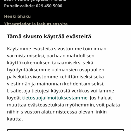
Puhelinvaihde: 029 450 5000
Henkilöhaku
Yhteystiedot ja laskutusosoite
Kampuskartta
Tämä sivusto käyttää evästeitä
HR Excellence in Research
Tietosuojailmoitus
Käytämme evästeitä sivustomme toiminnan
Asiakirjajulkisuuskuvaus ja tietopyynnöt
varmistamiseksi, parhaan mahdollisen
käyttökokemuksen takaamiseksi sekä
Väärinkäytösepäilyt
hyödyntääksemme kolmansien osapuolien
Saavutettavuusseloste
palveluita sivustomme kehittämiseksi sekä
Palaute
viestinnän ja mainonnan kohdentamiseksi.
Intranet ja sähköiset työkalut
Lisätietoja tietojesi käytöstä verkkosivuillamme
Evästeasetukset
löydät
tietosuojailmoituksestamme
. Jos haluat
muuttaa evästeasetuksia myöhemmin, voit palata
Turun
Turun
Turun
Turun
Turun
Turun
niihin sivuston alatunnisteessa olevan linkin
Päävalikko
yliopisto
yliopisto
yliopisto
yliopisto
yliopisto
yliopisto
ETUSIVU
kautta.
alatunnisteessa
Facebookissa
Instagramissa
Blueskyssa
YouTubessa
LinkedInissä
TikTokissa
OPISKELIJAKSI