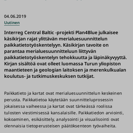
04.06.2019
Uutinen
Interreg Central Baltic -projekti Plan4Blue julkaisee
käsikirjan rajat ylittävän merialuesuunnittelun
paikkatietotyöskentelyyn. Käsikirjan tavoite on
parantaa merialuesuunnitteluun liittyvän
paikkatietotyöskentelyn tehokkuutta ja läpinäkyvyyttä.
Kirjan sisältöä ovat olleet luomassa Turun yliopiston
maantieteen ja geologian laitoksen ja merenkulkualan
koulutus- ja tutkimuskeskuksen tutkijat.
Paikkatieto ja kartat ovat merialuesuunnittelun keskeinen
perusta. Paikkatietoa käytetään suunnitteluprosessin
jokaisessa vaiheessa ja kartat ovat tärkeässä roolissa
tulosten viestimisessä kansalaisille. Paikkatiedon arviointi,
kokoaminen, esikäsittely, analysointi ja visualisointi ovat
olennaisia tietoperusteisen päätöksenteon työvaiheita.