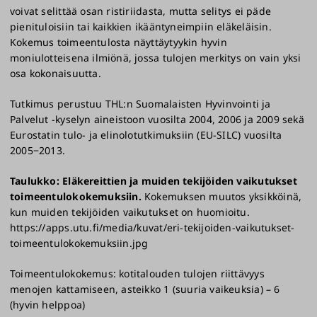
voivat selittää osan ristiriidasta, mutta selitys ei päde
pienituloisiin tai kaikkien ikääntyneimpiin eläkeläisin.
Kokemus toimeentulosta näyttäytyykin hyvin
moniulotteisena ilmiönä, jossa tulojen merkitys on vain yksi
osa kokonaisuutta.
Tutkimus perustuu THL:n Suomalaisten Hyvinvointi ja
Palvelut -kyselyn aineistoon vuosilta 2004, 2006 ja 2009 sekä
Eurostatin tulo- ja elinolotutkimuksiin (EU-SILC) vuosilta
2005−2013.
Taulukko: Eläkereittien ja muiden tekijöiden vaikutukset
toimeentulokokemuksiin.
Kokemuksen muutos yksikköinä,
kun muiden tekijöiden vaikutukset on huomioitu.
https://apps.utu.fi/media/kuvat/eri-tekijoiden-vaikutukset-
toimeentulokokemuksiin.jpg
Toimeentulokokemus: kotitalouden tulojen riittävyys
menojen kattamiseen, asteikko 1 (suuria vaikeuksia) – 6
(hyvin helppoa)