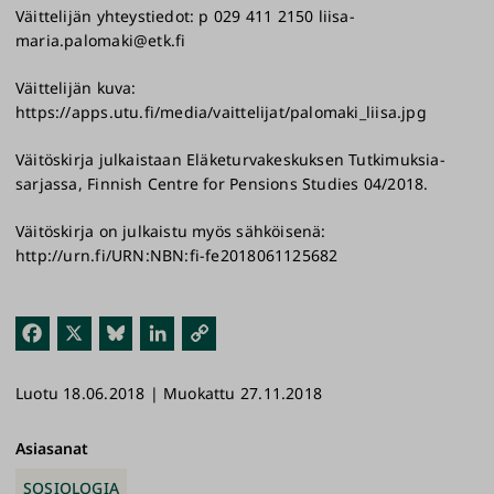
Väittelijän yhteystiedot: p 029 411 2150 liisa-
maria.palomaki@etk.fi
Väittelijän kuva:
https://apps.utu.fi/media/vaittelijat/palomaki_liisa.jpg
Väitöskirja julkaistaan Eläketurvakeskuksen Tutkimuksia-
sarjassa, Finnish Centre for Pensions Studies 04/2018.
Väitöskirja on julkaistu myös sähköisenä:
http://urn.fi/URN:NBN:fi-fe2018061125682
Fac
X
Blu
Link
Kop
ebo
esk
edI
ioi
Luotu 18.06.2018 | Muokattu 27.11.2018
ok
y
n
link
ki
Asiasanat
SOSIOLOGIA