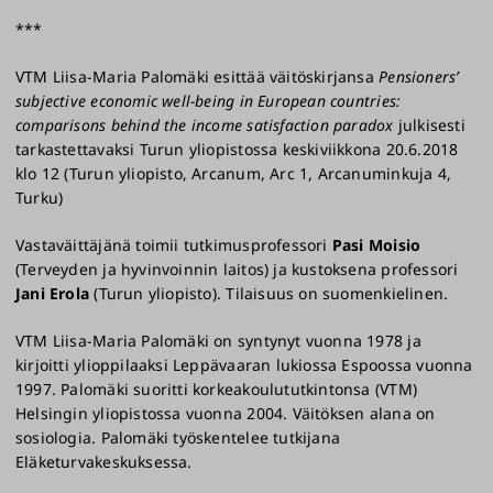
***
VTM Liisa-Maria Palomäki esittää väitöskirjansa
Pensioners’
subjective economic well-being in European countries:
comparisons behind the income satisfaction paradox
julkisesti
tarkastettavaksi Turun yliopistossa keskiviikkona 20.6.2018
klo 12 (Turun yliopisto, Arcanum, Arc 1, Arcanuminkuja 4,
Turku)
Vastaväittäjänä toimii tutkimusprofessori
Pasi Moisio
(Terveyden ja hyvinvoinnin laitos) ja kustoksena professori
Jani Erola
(Turun yliopisto). Tilaisuus on suomenkielinen.
VTM Liisa-Maria Palomäki on syntynyt vuonna 1978 ja
kirjoitti ylioppilaaksi Leppävaaran lukiossa Espoossa vuonna
1997. Palomäki suoritti korkeakoulututkintonsa (VTM)
Helsingin yliopistossa vuonna 2004. Väitöksen alana on
sosiologia. Palomäki työskentelee tutkijana
Eläketurvakeskuksessa.