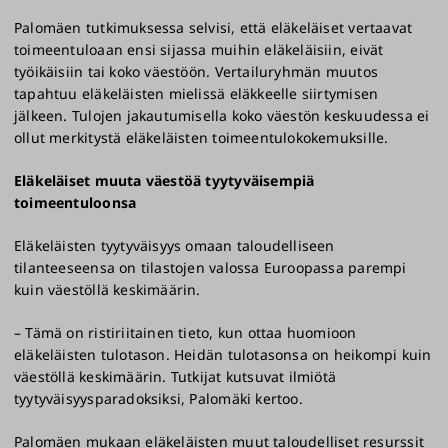
Palomäen tutkimuksessa selvisi, että eläkeläiset vertaavat
toimeentuloaan ensi sijassa muihin eläkeläisiin, eivät
työikäisiin tai koko väestöön. Vertailuryhmän muutos
tapahtuu eläkeläisten mielissä eläkkeelle siirtymisen
jälkeen. Tulojen jakautumisella koko väestön keskuudessa ei
ollut merkitystä eläkeläisten toimeentulokokemuksille.
Eläkeläiset muuta väestöä tyytyväisempiä
toimeentuloonsa
Eläkeläisten tyytyväisyys omaan taloudelliseen
tilanteeseensa on tilastojen valossa Euroopassa parempi
kuin väestöllä keskimäärin.
– Tämä on ristiriitainen tieto, kun ottaa huomioon
eläkeläisten tulotason. Heidän tulotasonsa on heikompi kuin
väestöllä keskimäärin. Tutkijat kutsuvat ilmiötä
tyytyväisyysparadoksiksi, Palomäki kertoo.
Palomäen mukaan eläkeläisten muut taloudelliset resurssit