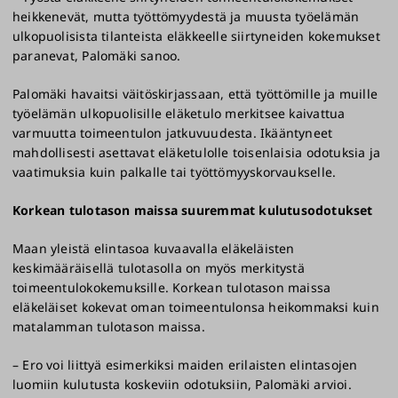
heikkenevät, mutta työttömyydestä ja muusta työelämän
ulkopuolisista tilanteista eläkkeelle siirtyneiden kokemukset
paranevat, Palomäki sanoo.
Palomäki havaitsi väitöskirjassaan, että työttömille ja muille
työelämän ulkopuolisille eläketulo merkitsee kaivattua
varmuutta toimeentulon jatkuvuudesta. Ikääntyneet
mahdollisesti asettavat eläketulolle toisenlaisia odotuksia ja
vaatimuksia kuin palkalle tai työttömyyskorvaukselle.
Korkean tulotason maissa suuremmat kulutusodotukset
Maan yleistä elintasoa kuvaavalla eläkeläisten
keskimääräisellä tulotasolla on myös merkitystä
toimeentulokokemuksille. Korkean tulotason maissa
eläkeläiset kokevat oman toimeentulonsa heikommaksi kuin
matalamman tulotason maissa.
– Ero voi liittyä esimerkiksi maiden erilaisten elintasojen
luomiin kulutusta koskeviin odotuksiin, Palomäki arvioi.