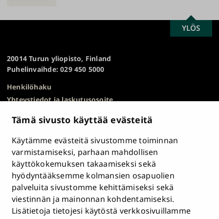
SCROLL
YLÖS
Turun
TO
yliopisto
TOP
20014 Turun yliopisto, Finland
Puhelinvaihde: 029 450 5000
Henkilöhaku
Yhteystiedot ja laskutusosoite
Kampuskartta
Tämä sivusto käyttää evästeitä
HR Excellence in Research
Tietosuojailmoitus
Käytämme evästeitä sivustomme toiminnan
Asiakirjajulkisuuskuvaus ja tietopyynnöt
varmistamiseksi, parhaan mahdollisen
käyttökokemuksen takaamiseksi sekä
Väärinkäytösepäilyt
hyödyntääksemme kolmansien osapuolien
Saavutettavuusseloste
palveluita sivustomme kehittämiseksi sekä
Palaute
viestinnän ja mainonnan kohdentamiseksi.
Intranet ja sähköiset työkalut
Lisätietoja tietojesi käytöstä verkkosivuillamme
Evästeasetukset