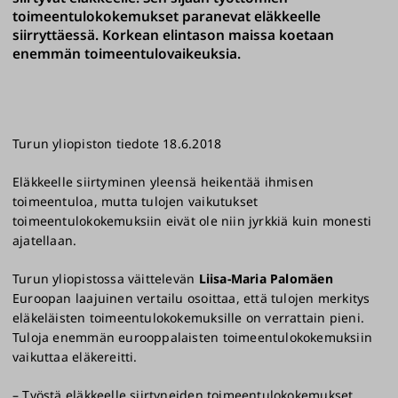
toimeentulokokemukset paranevat eläkkeelle
siirryttäessä. Korkean elintason maissa koetaan
enemmän toimeentulovaikeuksia.
​Turun yliopiston tiedote 18.6.2018
Eläkkeelle siirtyminen yleensä heikentää ihmisen
toimeentuloa, mutta tulojen vaikutukset
toimeentulokokemuksiin eivät ole niin jyrkkiä kuin monesti
ajatellaan.
Turun yliopistossa väittelevän
Liisa-Maria Palomäen
Euroopan laajuinen vertailu osoittaa, että tulojen merkitys
eläkeläisten toimeentulokokemuksille on verrattain pieni.
Tuloja enemmän eurooppalaisten toimeentulokokemuksiin
vaikuttaa eläkereitti.
– Työstä eläkkeelle siirtyneiden toimeentulokokemukset