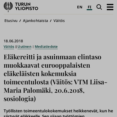
Turun
Haku
Avaa
EN
FI
yliopisto
pääva
Murupolku
Etusivu
Ajankohtaista
Väitös
18.06.2018
Väitös
Uutinen
Mediatiedote
Eläkereitti ja asuinmaan elintaso
muokkaavat eurooppalaisten
eläkeläisten kokemuksia
toimeentulosta (Väitös: VTM Liisa-
Maria Palomäki, 20.6.2018,
sosiologia)
Työllisten toimeentulokokemukset heikkenevät, kun he
siirtyvät eläkkeelle. Sen sijaan työttömien