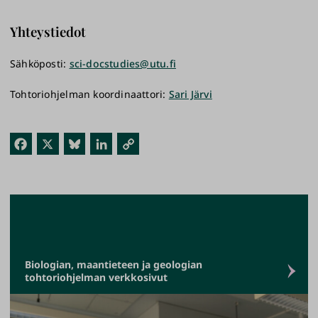
Yhteystiedot
Sähköposti:
sci-docstudies@utu.fi
Tohtoriohjelman koordinaattori:
Sari Järvi
Fac
X
Blu
Link
Kop
ebo
esk
edI
ioi
ok
y
n
link
ki
Biologian, maantieteen ja geologian
tohtoriohjelman verkkosivut