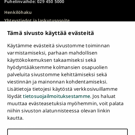
Puhelinvaihde: 029 450 5000
Henkilöhaku
Yhteystiedot ja laskutusosoite
Kampuskartta
Tämä sivusto käyttää evästeitä
HR Excellence in Research
Tietosuojailmoitus
Käytämme evästeitä sivustomme toiminnan
Asiakirjajulkisuuskuvaus ja tietopyynnöt
varmistamiseksi, parhaan mahdollisen
käyttökokemuksen takaamiseksi sekä
Väärinkäytösepäilyt
hyödyntääksemme kolmansien osapuolien
Saavutettavuusseloste
palveluita sivustomme kehittämiseksi sekä
Palaute
viestinnän ja mainonnan kohdentamiseksi.
Intranet ja sähköiset työkalut
Lisätietoja tietojesi käytöstä verkkosivuillamme
Evästeasetukset
löydät
tietosuojailmoituksestamme
. Jos haluat
muuttaa evästeasetuksia myöhemmin, voit palata
Turun
Turun
Turun
Turun
Turun
Turun
niihin sivuston alatunnisteessa olevan linkin
Päävalikko
yliopisto
yliopisto
yliopisto
yliopisto
yliopisto
yliopisto
ETUSIVU
kautta.
alatunnisteessa
Facebookissa
Instagramissa
Blueskyssa
YouTubessa
LinkedInissä
TikTokissa
OPISKELIJAKSI