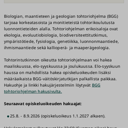
Biologian, maantieteen ja geologian tohtoriohjelma (BGG)
tarjoaa korkeatasoista ja monitieteistä tohtorikoulutusta
luonnontieteiden alalla. Tohtoriohjelman erikoisaloja ovat
ekologia, evoluutiobiologia, biodiversiteettitutkimus,
ympäristötiede, fysiologia, genetiikka, luonnonmaantiede,
ihmismaantiede sekä kallioperä- ja maaperägeologia.
Tohtorintutkinnon oikeutta tohtoriohjelmaan voi hakea
maaliskuussa, elo-syyskuussa ja joulukuussa. Elo-syyskuun
haussa on mahdollista hakea opiskeluoikeuden lisäksi
määräaikaista BGG-väitöskirjatutkijan palkallista paikkaa.
Hakuohje ja linkki hakujärjestelmiin löytyvät
BGG
tohtoriohjelman hakusivulta.
Seuraavat opiskeluoikeuden hakuajat
:
25.8. - 8.9.2026 (opiskeluoikeus 1.1.2027 alkaen).