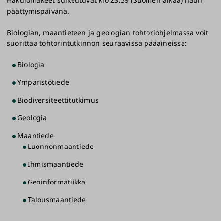
Hakulomakeet sulkeutuvat klo 23:59 (Suomen aikaa) haun
päättymispäivänä.
Biologian, maantieteen ja geologian tohtoriohjelmassa voit
suorittaa tohtorintutkinnon seuraavissa pääaineissa:
Biologia
Ympäristötiede
Biodiversiteettitutkimus
Geologia
Maantiede
Luonnonmaantiede
Ihmismaantiede
Geoinformatiikka
Talousmaantiede