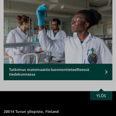
Tutkimus matemaattis-luonnontieteellisessä
tiedekunnassa
SCROLL
YLÖS
Turun
TO
yliopisto
TOP
20014 Turun yliopisto, Finland