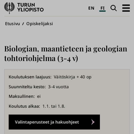
Turun
Haku
Avaa
EN
FI
yliopisto
pääva
Murupolku
Etusivu
Opiskelijaksi
Biologian, maantieteen ja geologian
tohtoriohjelma (3-4 v)
Koulutuksen laajuus
Väitöskirja + 40 op
Suunniteltu kesto
3-4 vuotta
Maksullinen
ei
Koulutus alkaa
1.1. tai 1.8.
Valintaperusteet ja hakuohjeet