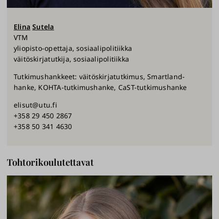
Elina
Sutela
VTM
yliopisto-opettaja, sosiaalipolitiikka
väitöskirjatutkija, sosiaalipolitiikka
Tutkimushankkeet: väitöskirjatutkimus, Smartland-
hanke, KOHTA-tutkimushanke, CaST-tutkimushanke
elisut@utu.fi
+358 29 450 2867
+358 50 341 4630
Tohtorikoulutettavat