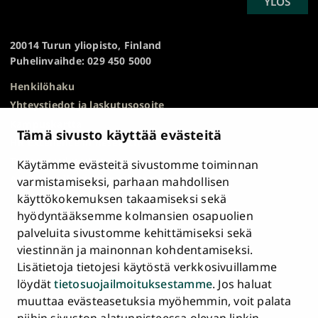
SCROLL
YLÖS
Turun
TO
yliopisto
TOP
20014 Turun yliopisto, Finland
Puhelinvaihde: 029 450 5000
Henkilöhaku
Yhteystiedot ja laskutusosoite
Kampuskartta
Tämä sivusto käyttää evästeitä
HR Excellence in Research
Tietosuojailmoitus
Käytämme evästeitä sivustomme toiminnan
Asiakirjajulkisuuskuvaus ja tietopyynnöt
varmistamiseksi, parhaan mahdollisen
käyttökokemuksen takaamiseksi sekä
Väärinkäytösepäilyt
hyödyntääksemme kolmansien osapuolien
Saavutettavuusseloste
palveluita sivustomme kehittämiseksi sekä
Palaute
viestinnän ja mainonnan kohdentamiseksi.
Intranet ja sähköiset työkalut
Lisätietoja tietojesi käytöstä verkkosivuillamme
Evästeasetukset
löydät
tietosuojailmoituksestamme
. Jos haluat
muuttaa evästeasetuksia myöhemmin, voit palata
Turun
Turun
Turun
Turun
Turun
Turun