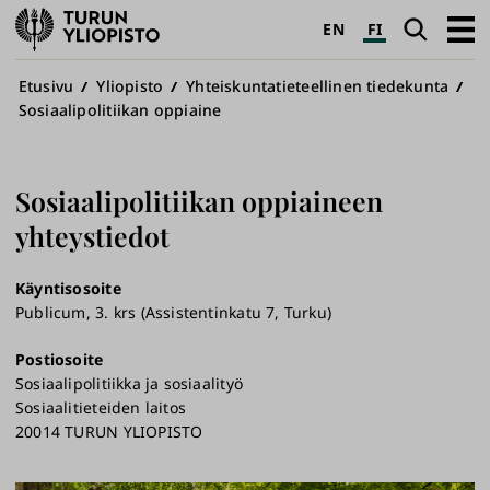
Turun
Haku
Avaa
EN
FI
yliopisto
pääva
Murupolku
Etusivu
Yliopisto
Yhteiskuntatieteellinen tiedekunta
Sosiaalipolitiikan oppiaine
Sosiaalipolitiikan oppiaineen
yhteystiedot
Käyntisosoite
Publicum, 3. krs (Assistentinkatu 7, Turku)
Postiosoite
Sosiaalipolitiikka ja sosiaalityö
Sosiaalitieteiden laitos
20014 TURUN YLIOPISTO