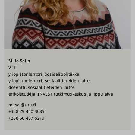
Milla
Salin
VTT
yliopistonlehtori, sosiaalipolitiikka
yliopistonlehtori, sosiaalitieteiden laitos
dosentti, sosiaalitieteiden laitos
erikoistutkija, INVEST tutkimuskeskus ja lippulaiva
milsal@utu.fi
+358 29 450 3085
+358 50 407 6219