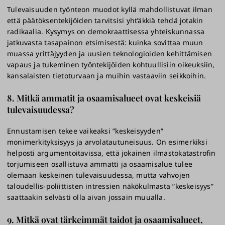
Tulevaisuuden työnteon muodot kyllä mahdollistuvat ilman
että päätöksentekijöiden tarvitsisi yht’äkkiä tehdä jotakin
radikaalia. Kysymys on demokraattisessa yhteiskunnassa
jatkuvasta tasapainon etsimisestä: kuinka sovittaa muun
muassa yrittäjyyden ja uusien teknologioiden kehittämisen
vapaus ja tukeminen työntekijöiden kohtuullisiin oikeuksiin,
kansalaisten tietoturvaan ja muihin vastaaviin seikkoihin.
8. Mitkä ammatit ja osaamisalueet ovat keskeisiä
tulevaisuudessa?
Ennustamisen tekee vaikeaksi ”keskeisyyden”
monimerkityksisyys ja arvolatautuneisuus. On esimerkiksi
helposti argumentoitavissa, että jokainen ilmastokatastrofin
torjumiseen osallistuva ammatti ja osaamisalue tulee
olemaan keskeinen tulevaisuudessa, mutta vahvojen
taloudellis-poliittisten intressien näkökulmasta ”keskeisyys”
saattaakin selvästi olla aivan jossain muualla.
9. Mitkä ovat tärkeimmät taidot ja osaamisalueet,