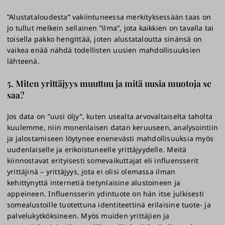
”Alustataloudesta” vakiintuneessa merkityksessään taas on
jo tullut melkein sellainen ”ilma”, jota kaikkien on tavalla tai
toisella pakko hengittää, joten alustataloutta sinänsä on
vaikea enää nähdä todellisten uusien mahdollisuuksien
lähteenä.
5. Miten yrittäjyys muuttuu ja mitä uusia muotoja se
saa?
Jos data on ”uusi öljy”, kuten usealta arvovaltaiselta taholta
kuulemme, niin monenlaisen datan keruuseen, analysointiin
ja jalostamiseen löytynee enenevästi mahdollisuuksia myös
uudenlaiselle ja erikoistuneelle yrittäjyydelle. Meitä
kiinnostavat erityisesti somevaikuttajat eli influensserit
yrittäjinä – yrittäjyys, jota ei olisi olemassa ilman
kehittynyttä internetiä tietynlaisine alustoineen ja
appeineen. Influensserin ydintuote on hän itse julkisesti
somealustoille tuotettuna identiteettinä erilaisine tuote- ja
palvelukytköksineen. Myös muiden yrittäjien ja