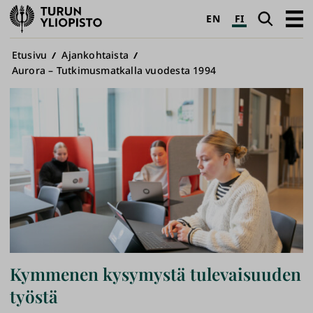
Turun
Haku
Avaa
EN
FI
yliopisto
pääva
Murupolku
Etusivu
Ajankohtaista
Aurora – Tutkimusmatkalla vuodesta 1994
Kymmenen kysymystä tulevaisuuden
työstä