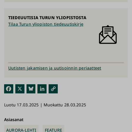
TIEDEUUTISIA TURUN YLIOPISTOSTA
Tilaa Turun yliopiston tiedeuutiskirje
Uutisten jakamisen ja uutisoinnin periaatteet
Fac
X
Blu
Link
Kop
ebo
esk
edI
ioi
Luotu 17.03.2025 | Muokattu 28.03.2025
ok
y
n
link
ki
Asiasanat
AURORA-LEHTI
FEATURE