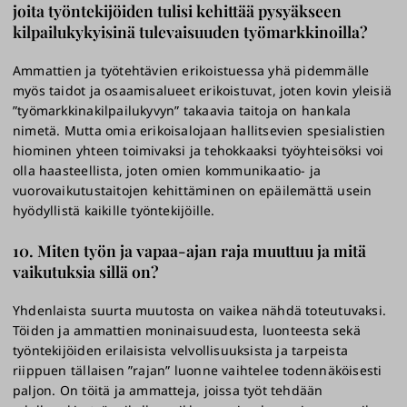
joita työntekijöiden tulisi kehittää pysyäkseen
kilpailukykyisinä tulevaisuuden työmarkkinoilla?
Ammattien ja työtehtävien erikoistuessa yhä pidemmälle
myös taidot ja osaamisalueet erikoistuvat, joten kovin yleisiä
”työmarkkinakilpailukyvyn” takaavia taitoja on hankala
nimetä. Mutta omia erikoisalojaan hallitsevien spesialistien
hiominen yhteen toimivaksi ja tehokkaaksi työyhteisöksi voi
olla haasteellista, joten omien kommunikaatio- ja
vuorovaikutustaitojen kehittäminen on epäilemättä usein
hyödyllistä kaikille työntekijöille.
10. Miten työn ja vapaa-ajan raja muuttuu ja mitä
vaikutuksia sillä on?
Yhdenlaista suurta muutosta on vaikea nähdä toteutuvaksi.
Töiden ja ammattien moninaisuudesta, luonteesta sekä
työntekijöiden erilaisista velvollisuuksista ja tarpeista
riippuen tällaisen ”rajan” luonne vaihtelee todennäköisesti
paljon. On töitä ja ammatteja, joissa työt tehdään