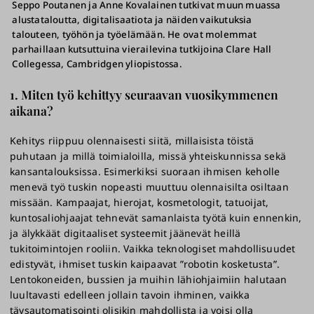
Seppo Poutanen ja Anne Kovalainen tutkivat muun muassa
alustataloutta, digitalisaatiota ja näiden vaikutuksia
talouteen, työhön ja työelämään. He ovat molemmat
parhaillaan kutsuttuina vierailevina tutkijoina Clare Hall
Collegessa, Cambridgen yliopistossa.
1. Miten työ kehittyy seuraavan vuosikymmenen
aikana?
Kehitys riippuu olennaisesti siitä, millaisista töistä
puhutaan ja millä toimialoilla, missä yhteiskunnissa sekä
kansantalouksissa. Esimerkiksi suoraan ihmisen keholle
menevä työ tuskin nopeasti muuttuu olennaisilta osiltaan
missään. Kampaajat, hierojat, kosmetologit, tatuoijat,
kuntosaliohjaajat tehnevät samanlaista työtä kuin ennenkin,
ja älykkäät digitaaliset systeemit jäänevät heillä
tukitoimintojen rooliin. Vaikka teknologiset mahdollisuudet
edistyvät, ihmiset tuskin kaipaavat ”robotin kosketusta”.
Lentokoneiden, bussien ja muihin lähiohjaimiin halutaan
luultavasti edelleen jollain tavoin ihminen, vaikka
täysautomatisointi olisikin mahdollista ja voisi olla