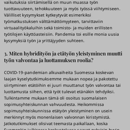
vaikutuksia siirtämisellä on muun muassa työn
tuottavuuteen, tehokkuuteen ja myös työssä viihtymiseen.
Välilliset kysymykset kytkeytyvät esimerkiksi
työmatkustuksen välttämättömyyteen, tarvittaviin
virtuaalityökaluihin sekä toimisto- ja muiden erillisten
työtilojen käyttöasteisiin. Pandemia toi esille monia uusia
kysymyksiä työn ja yrittäjyyden suhteen.
3. Miten hybridityön ja etätyön yleistyminen muutti
työn valvontaa ja luottamuksen roolia?
COVID-19-pandemian alkuvaiheita Suomessa koskevan
laajan kyselytutkimuksemme mukaan nopea ja pakotettu
siirtyminen etätöihin ei juuri muuttanut työn valvontaa tai
luottamusta siihen, että työt tulevat etänäkin tehdyiksi.
Tulkintamme mukaan tämä oli osoitus suomalaisen
sopimusyhteiskunnan vahvuudesta. Heikommissa
sopimusyhteiskunnissa etätyön yleistyminen on usein
merkinnyt myös monenlaisen valvonnan kiristymistä.
Jatkotutkimukset olisivat teemasta paikallaan, koska
Suomenkin julkisessa keskustelussa saavat nykyisin hyvin