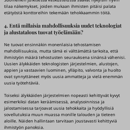
tilaa näkemykset, joiden mukaan ihmisten pitäisi palata
etätyöstä konttoreihin tekemään tehokkaammin töitä.
4. Entä millaisia mahdollisuuksia uudet teknologiat
ja alustatalous tuovat työelämään?
Ne tuovat ensinnäkin monenlaisia tehostamisen
mahdollisuuksia, mutta tämä ei välttämättä tarkoita, että
ihmistyön määrä tehostusten seurauksena sinänsä vähenisi.
Uusien älykkäiden teknologisten järjestelmien, alustojen,
appien ja vastaavien luominen, ylläpito, valvonta ja huolto
ovat synnyttäneet myös uusia ammatteja ja vielä enemmän
uusia työtehtäviä.
Toiseksi älykkäiden järjestelmien nopeasti kehittyvät kyvyt
esimerkiksi datan keräämisessä, analysoinnissa ja
jalostamisessa tarjoavat uusia tehokkaita ja hyödyllisiä
sovellutuksia muun muassa monille talouden ja tieteen
aloille. Näiden hallintaan tarvitaan joustavasti kehittyviä
ihmistyön panoksia.