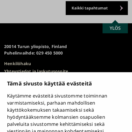
Kaikki tapahtumat
SCROLL
YLÖS
Turun
TO
yliopisto
TOP
20014 Turun yliopisto, Finland
Puhelinvaihde: 029 450 5000
Henkilöhaku
Yhteystiedot ja laskutusosoite
Kampuskartta
Tämä sivusto käyttää evästeitä
HR Excellence in Research
Tietosuojailmoitus
Käytämme evästeitä sivustomme toiminnan
Asiakirjajulkisuuskuvaus ja tietopyynnöt
varmistamiseksi, parhaan mahdollisen
käyttökokemuksen takaamiseksi sekä
Väärinkäytösepäilyt
hyödyntääksemme kolmansien osapuolien
Saavutettavuusseloste
palveluita sivustomme kehittämiseksi sekä
Palaute
viestinnän ja mainonnan kohdentamiseksi.