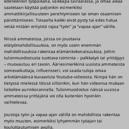
edelleenkin työpaikalla, vaikkapa sairaalassa, ja omaa aikaa
saatetaan käyttää paljonkin esimerkiksi
ammattikirjallisuuteen perehtymiseen tai oman osaamisen
päivittämiseen. Toisaalta kaikki eivät pysty tai edes halua
vetää mitään erityistä rajaa ”työn” ja ”vapaa-ajan” välille.
Niissä ammateissa, joissa on joustavia
etätyömahdollisuuksia, on myös usein enemmän
mahdollisuuksia rakentaa elämänkokonaisuuksia, joihin
tulonmuodostusta tuottava toiminta – palkkatyö tai yrittäjyys
– muovautuu eri tavoin. Ääriesimerkkinä uusista ammateista
somevaikuttaja, influensseri, voi saada tuloja omaa
arkielämäänsä kuvaavista Youtube-videoista. Niinpä hän on
tietyssä mielessä töissä silloinkin, kun hän videonsa mukaan
loikoilee aurinkorannalla. Tulonmuodostus näissä uusissa
ammateissa yrittäjänä voi olla kuitenkin hyvinkin
vaihtelevaa.
Joustoja työn ja vapaa-ajan välillä on mahdollista rakentaa
myös muuten, esimerkiksi lyhyemmän työajan tai
kouluttautumisen avulla.