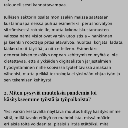
taloudellisesti kannattavampaa.
Julkisen sektorin osalta monissakin maissa saatetaan
kustannuspaineissa puhua esimerkiksi perushoivatyön
siirtämisestä roboteille, mutta kokonaiskustannusten
valossa nämä visiot ovat varsin utopistisia – hankinnan
jälkeenkin robotteja pitää etävalvoa, huoltaa, korjata, ladata,
lääkerobotit täyttää ja niin edelleen. Esimerkiksi
generatiivisen tekoälyn nopean kehittymisen myötä ei ole
oletettavaa, että älykkäiden digitaalisten järjestelmien
hyödyntäminen niille sopivissa työtehtävissä ainakaan
vähenisi, mutta pelkkä teknologia ei yksinään ohjaa työn ja
sen tekemisen kehitystä.
2. Miten pysyviä muutoksia pandemia toi
käsitykseemme työstä ja työpaikoista?
Yksi varsin kestävältä näyttävä muutos liittyy käsityksiimme
siitä, millä tavoin etätyö on mahdollista, missä määrin
erilaisia töitä voidaan tai pitäisi siirtää etätöiksi, mitä