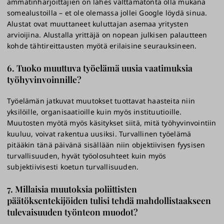
ammatinharjoittajien on lähes välttämätöntä olla mukana
somealustoilla – et ole olemassa jollei Google löydä sinua.
Alustat ovat muuttaneet kuluttajan asemaa yritysten
arvioijina. Alustalla yrittäjä on nopean julkisen palautteen
kohde tähtireittausten myötä erilaisine seurauksineen.
6. Tuoko muuttuva työelämä uusia vaatimuksia
työhyvinvoinnille?
Työelämän jatkuvat muutokset tuottavat haasteita niin
yksilöille, organisaatioille kuin myös instituutioille.
Muutosten myötä myös käsitykset siitä, mitä työhyvinvointiin
kuuluu, voivat rakentua uusiksi. Turvallinen työelämä
pitääkin tänä päivänä sisällään niin objektiivisen fyysisen
turvallisuuden, hyvät työolosuhteet kuin myös
subjektiivisesti koetun turvallisuuden.
7. Millaisia muutoksia poliittisten
päätöksentekijöiden tulisi tehdä mahdollistaakseen
tulevaisuuden työnteon muodot?