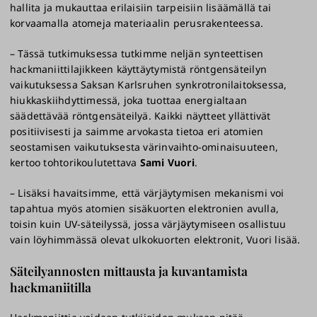
hallita ja mukauttaa erilaisiin tarpeisiin lisäämällä tai
korvaamalla atomeja materiaalin perusrakenteessa.
– Tässä tutkimuksessa tutkimme neljän synteettisen
hackmaniittilajikkeen käyttäytymistä röntgensäteilyn
vaikutuksessa Saksan Karlsruhen synkrotronilaitoksessa,
hiukkaskiihdyttimessä, joka tuottaa energialtaan
säädettävää röntgensäteilyä. Kaikki näytteet yllättivät
positiivisesti ja saimme arvokasta tietoa eri atomien
seostamisen vaikutuksesta värinvaihto-ominaisuuteen,
kertoo tohtorikoulutettava
Sami Vuori
.
– Lisäksi havaitsimme, että värjäytymisen mekanismi voi
tapahtua myös atomien sisäkuorten elektronien avulla,
toisin kuin UV-säteilyssä, jossa värjäytymiseen osallistuu
vain löyhimmässä olevat ulkokuorten elektronit, Vuori lisää.
Säteilyannosten mittausta ja kuvantamista
hackmaniitilla