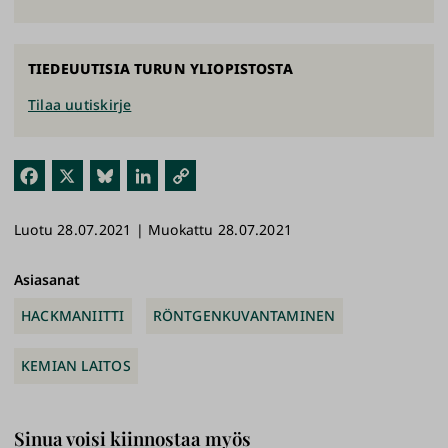
TIEDEUUTISIA TURUN YLIOPISTOSTA
Tilaa uutiskirje
Fac
X
Blu
Link
Kop
ebo
esk
edI
ioi
Luotu 28.07.2021 | Muokattu 28.07.2021
ok
y
n
link
ki
Asiasanat
HACKMANIITTI
RÖNTGENKUVANTAMINEN
KEMIAN LAITOS
Sinua voisi kiinnostaa myös