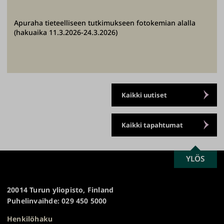
Apuraha tieteelliseen tutkimukseen fotokemian alalla
(hakuaika 11.3.2026-24.3.2026)
Kaikki uutiset
Kaikki tapahtumat
SCROLL
YLÖS
Turun
TO
yliopisto
TOP
20014 Turun yliopisto, Finland
Puhelinvaihde: 029 450 5000
Henkilöhaku