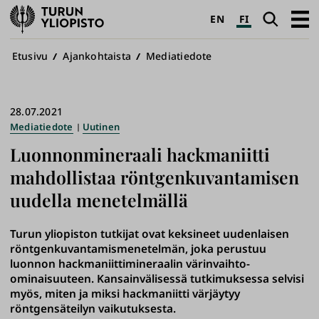
Turun
Haku
Avaa
EN
FI
yliopisto
pääva
Murupolku
Etusivu
Ajankohtaista
Mediatiedote
28.07.2021
Mediatiedote
Uutinen
Luonnonmineraali hackmaniitti
mahdollistaa röntgenkuvantamisen
uudella menetelmällä
Turun yliopiston tutkijat ovat keksineet uudenlaisen
röntgenkuvantamismenetelmän, joka perustuu
luonnon hackmaniittimineraalin värinvaihto-
ominaisuuteen. Kansainvälisessä tutkimuksessa selvisi
myös, miten ja miksi hackmaniitti värjäytyy
röntgensäteilyn vaikutuksesta.