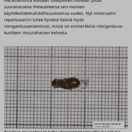
Hackmaniittia voidaan tutkijoiden mukaan pitää
suoranaisena ihmeaineena sen monien
käyttökohdemahdollisuuksiensa vuoksi. Nyt mineraalin
repertuaariin tulee hyvänä lisänä myös
röntgenkuvantaminen, mistä on esimerkkinä röntgenkuva
kuolleen muurahaisen kehosta.
Kuolleen muurahaisen keho järjestelmäkameralla kuvattuna