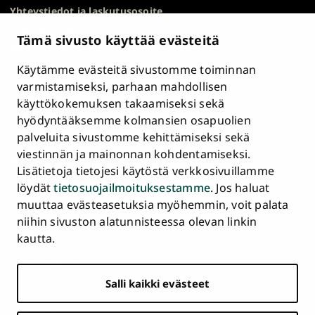
Yhteystiedot ja laskutusosoite
Kampuskartta
Tämä sivusto käyttää evästeitä
HR Excellence in Research
Tietosuojailmoitus
Käytämme evästeitä sivustomme toiminnan
Asiakirjajulkisuuskuvaus ja tietopyynnöt
varmistamiseksi, parhaan mahdollisen
käyttökokemuksen takaamiseksi sekä
Väärinkäytösepäilyt
hyödyntääksemme kolmansien osapuolien
Saavutettavuusseloste
palveluita sivustomme kehittämiseksi sekä
Palaute
viestinnän ja mainonnan kohdentamiseksi.
Intranet ja sähköiset työkalut
Lisätietoja tietojesi käytöstä verkkosivuillamme
Evästeasetukset
löydät
tietosuojailmoituksestamme
. Jos haluat
muuttaa evästeasetuksia myöhemmin, voit palata
Turun
Turun
Turun
Turun
Turun
Turun
niihin sivuston alatunnisteessa olevan linkin
Päävalikko
yliopisto
yliopisto
yliopisto
yliopisto
yliopisto
yliopisto
ETUSIVU
kautta.
alatunnisteessa
Facebookissa
Instagramissa
Blueskyssa
YouTubessa
LinkedInissä
TikTokissa
OPISKELIJAKSI
Salli kaikki evästeet
TUTKIMUS
YHTEISTYÖ