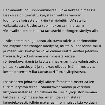
Hackmaniitti on luonnonmineraali, joka hohtaa pimeässä.
Lisäksi se on tunnettu kyvystään vaihtaa väriään
luonnonvalkoisesta pinkkiin tai violettiin UV-säteilyn
vaikutuksesta. Uudessa tutkimuksessa mineraalin
värinvaihto-ominaisuutta tarkasteltiin röntgensäteilyn alla.
– Aikaisemmin oli julkaistu alustavia tuloksia hackmaniitin
värjäytymisestä röntgensäteilyssä, mutta oli epäselvää miksi
ja miten väri syntyy tai voiko ominaisuutta käyttää jotenkin
hyväksi. Nyt kokeilimme ensimmäistä kertaa
röntgenkuvantamista käyttäen hackmaniitista valmistettua
pintaa kuvauslevynä ja tulokset olivat erittäin innostavia,
kertoo dosentti
Mika Lastusaari
Turun yliopistosta.
Lastusaaren johtama älykkäiden fotonisten materiaalien
tutkimusryhmä tekee uraauurtavaa valoon ja väreihin
liittyvien materiaalien tutkimusta Turun yliopiston kemian
laitoksella. Ryhmässä hackmaniittia valmistetaan
keinotekoisesti, jolloin materiaalin ominaisuuksia voidaan