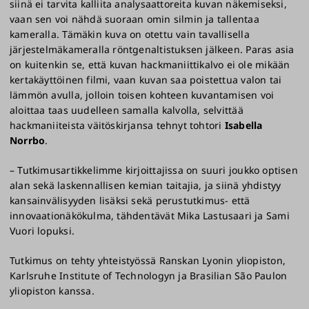
siinä ei tarvita kalliita analysaattoreita kuvan näkemiseksi,
vaan sen voi nähdä suoraan omin silmin ja tallentaa
kameralla. Tämäkin kuva on otettu vain tavallisella
järjestelmäkameralla röntgenaltistuksen jälkeen. Paras asia
on kuitenkin se, että kuvan hackmaniittikalvo ei ole mikään
kertakäyttöinen filmi, vaan kuvan saa poistettua valon tai
lämmön avulla, jolloin toisen kohteen kuvantamisen voi
aloittaa taas uudelleen samalla kalvolla, selvittää
hackmaniiteista väitöskirjansa tehnyt tohtori
Isabella
Norrbo
.
– Tutkimusartikkelimme kirjoittajissa on suuri joukko optisen
alan sekä laskennallisen kemian taitajia, ja siinä yhdistyy
kansainvälisyyden lisäksi sekä perustutkimus- että
innovaationäkökulma, tähdentävät Mika Lastusaari ja Sami
Vuori lopuksi.
Tutkimus on tehty yhteistyössä Ranskan Lyonin yliopiston,
Karlsruhe Institute of Technologyn ja Brasilian São Paulon
yliopiston kanssa.