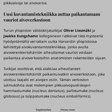
pikkuaivoja tai aivovarsia.
Uusi kuvantamistekniikka auttaa paikantamaan
vauriot aivoverkostoon
Turun yliopiston väitöskirjatutkijat
Oliver Liesmäki
ja
Jaakko Kungshamn
kollegoineen ratkoivat tätä mysteeriä
hyödyntämällä verrattain uutta Harvardin yliopistossa
kehitettyä aivokuvantamistekniikkaa, jonka avulla
aivoverenkiertohäiriön aiheuttamat vauriot voidaan
paikantaa aivoverkostoihin anatomisten rakenteiden sijaan.
Tutkijat osoittivat, että ataksiaa aiheuttaneet
aivoverenkiertohäiriöt paikantuivatkin aivoverkostoon, joka
ulottuu laajalti eri aivojen osiin. Tämän verkoston
solmukohtia ovat molempien pikkuaivopuoliskojen
hammastumake (nucleus dentatus), pallotumake (nucleus
globosus) ja tulppatumake (nucleus emboliformis).