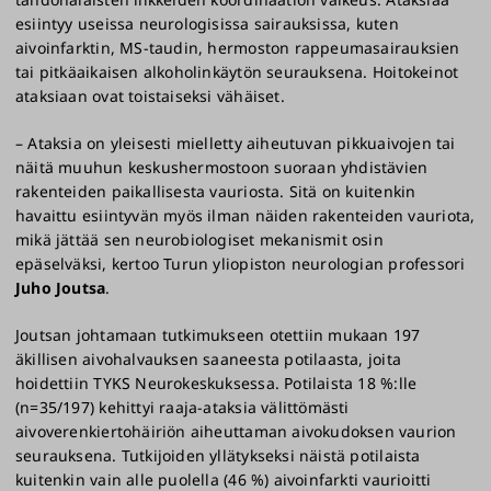
esiintyy useissa neurologisissa sairauksissa, kuten
aivoinfarktin, MS-taudin, hermoston rappeumasairauksien
tai pitkäaikaisen alkoholinkäytön seurauksena. Hoitokeinot
ataksiaan ovat toistaiseksi vähäiset.
– Ataksia on yleisesti mielletty aiheutuvan pikkuaivojen tai
näitä muuhun keskushermostoon suoraan yhdistävien
rakenteiden paikallisesta vauriosta. Sitä on kuitenkin
havaittu esiintyvän myös ilman näiden rakenteiden vauriota,
mikä jättää sen neurobiologiset mekanismit osin
epäselväksi, kertoo Turun yliopiston neurologian professori
Juho Joutsa
.
Joutsan johtamaan tutkimukseen otettiin mukaan 197
äkillisen aivohalvauksen saaneesta potilaasta, joita
hoidettiin TYKS Neurokeskuksessa. Potilaista 18 %:lle
(n=35/197) kehittyi raaja-ataksia välittömästi
aivoverenkiertohäiriön aiheuttaman aivokudoksen vaurion
seurauksena. Tutkijoiden yllätykseksi näistä potilaista
kuitenkin vain alle puolella (46 %) aivoinfarkti vaurioitti