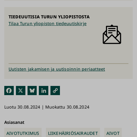
TIEDEUUTISIA TURUN YLIOPISTOSTA
Tilaa Turun yliopiston tiedeuutiskirje
Uutisten jakamisen ja uutisoinnin periaatteet
Fac
X
Blu
Link
Kop
ebo
esk
edI
ioi
Luotu 30.08.2024 | Muokattu 30.08.2024
ok
y
n
link
ki
Asiasanat
AIVOTUTKIMUS
LIIKEHÄIRIÖSAIRAUDET
AIVOT