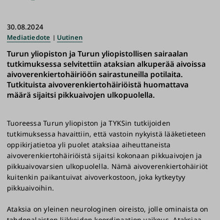
30.08.2024
Mediatiedote
Uutinen
Turun yliopiston ja Turun yliopistollisen sairaalan
tutkimuksessa selvitettiin ataksian alkuperää aivoissa
aivoverenkiertohäiriöön sairastuneilla potilaita.
Tutkituista aivoverenkiertohäiriöistä huomattava
määrä sijaitsi pikkuaivojen ulkopuolella.
Tuoreessa Turun yliopiston ja TYKSin tutkijoiden
tutkimuksessa havaittiin, että vastoin nykyistä lääketieteen
oppikirjatietoa yli puolet ataksiaa aiheuttaneista
aivoverenkiertohäiriöistä sijaitsi kokonaan pikkuaivojen ja
pikkuaivovarsien ulkopuolella. Nämä aivoverenkiertohäiriöt
kuitenkin paikantuivat aivoverkostoon, joka kytkeytyy
pikkuaivoihin.
Ataksia on yleinen neurologinen oireisto, jolle ominaista on
tahdonalaisten liikkeiden koordinaation vaikeus. Ataksiaa