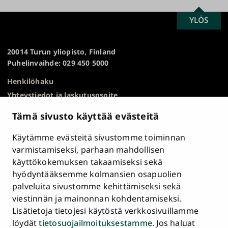
SCROLL
YLÖS
Turun
TO
yliopisto
TOP
20014 Turun yliopisto, Finland
Puhelinvaihde: 029 450 5000
Henkilöhaku
Yhteystiedot ja laskutusosoite
Kampuskartta
Tämä sivusto käyttää evästeitä
HR Excellence in Research
Tietosuojailmoitus
Käytämme evästeitä sivustomme toiminnan
Asiakirjajulkisuuskuvaus ja tietopyynnöt
varmistamiseksi, parhaan mahdollisen
käyttökokemuksen takaamiseksi sekä
Väärinkäytösepäilyt
hyödyntääksemme kolmansien osapuolien
Saavutettavuusseloste
palveluita sivustomme kehittämiseksi sekä
Palaute
viestinnän ja mainonnan kohdentamiseksi.
Intranet ja sähköiset työkalut
Lisätietoja tietojesi käytöstä verkkosivuillamme
Evästeasetukset
löydät
tietosuojailmoituksestamme
. Jos haluat