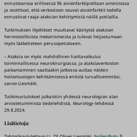
ennustearvoa erillisessä 96 aivoinfarktipotilaan aineistossa
ja osoittivat, että verkostoon osuvat aivoinfarktit todella
ennustivat raaja-ataksian kehittymistä näillä potilailla.
Tutkimuksen löydökset muuttavat käsitystä ataksian
hermostollisista mekanismeista ja tulevat heijastumaan
myös lääketieteen perusopetukseen.
– Ataksia on myös mahdollinen haittavaikutus
toiminnallisessa neurokirurgiassa, ja ataksiaverkoston
paikantaminen saattaakin jatkossa auttaa näiden
hoitomuotojen kehittämisessä entistä turvallisemmiksi,
sanoo Liesmäki.
Tutkimustulokset julkaistiin yhdessä neurologian alan
arvostetuimmista tiedelehdistä,
Neurology
-lehdessä
29.8.2024.
Lisätietoja:
Tohtorikoulutettava LL, DI Oliver Liesmäki,
holies@utu.fi