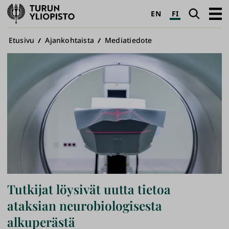
Turun
Haku
Avaa
EN
FI
yliopisto
pääva
Murupolku
Etusivu
Ajankohtaista
Mediatiedote
Tutkijat löysivät uutta tietoa
ataksian neurobiologisesta
alkuperästä