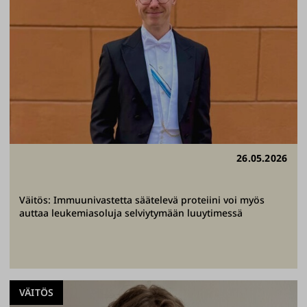
26.05.2026
Väitös: Immuunivastetta säätelevä proteiini voi myös
auttaa leukemiasoluja selviytymään luuytimessä
VÄITÖS