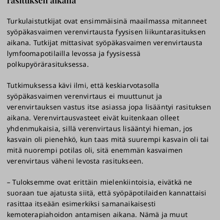
Turkulaistutkijat ovat ensimmäisinä maailmassa mitanneet
syöpäkasvaimen verenvirtausta fyysisen liikuntarasituksen
aikana. Tutkijat mittasivat syöpäkasvaimen verenvirtausta
lymfoomapotilailla levossa ja fyysisessä
polkupyörärasituksessa.
Tutkimuksessa kävi ilmi, että keskiarvotasolla
syöpäkasvaimen verenvirtaus ei muuttunut ja
verenvirtauksen vastus itse asiassa jopa lisääntyi rasituksen
aikana. Verenvirtausvasteet eivät kuitenkaan olleet
yhdenmukaisia, sillä verenvirtaus lisääntyi hieman, jos
kasvain oli pienehkö, kun taas mitä suurempi kasvain oli tai
mitä nuorempi potilas oli, sitä enemmän kasvaimen
verenvirtaus väheni levosta rasitukseen.
– Tuloksemme ovat erittäin mielenkiintoisia, eivätkä ne
suoraan tue ajatusta siitä, että syöpäpotilaiden kannattaisi
rasittaa itseään esimerkiksi samanaikaisesti
kemoterapiahoidon antamisen aikana. Nämä ja muut