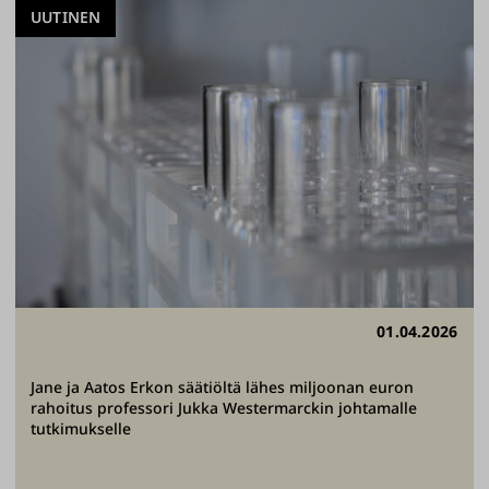
UUTINEN
01.04.2026
Jane ja Aatos Erkon säätiöltä lähes miljoonan euron
rahoitus professori Jukka Westermarckin johtamalle
tutkimukselle