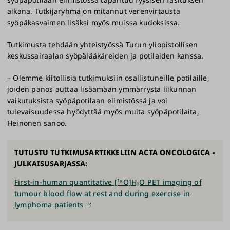
aikana. Tutkijaryhmä on mitannut verenvirtausta
syöpäkasvaimen lisäksi myös muissa kudoksissa.
Tutkimusta tehdään yhteistyössä Turun yliopistollisen
keskussairaalan syöpälääkäreiden ja potilaiden kanssa.
– Olemme kiitollisia tutkimuksiin osallistuneille potilaille,
joiden panos auttaa lisäämään ymmärrystä liikunnan
vaikutuksista syöpäpotilaan elimistössä ja voi
tulevaisuudessa hyödyttää myös muita syöpäpotilaita,
Heinonen sanoo.
TUTUSTU TUTKIMUSARTIKKELIIN ACTA ONCOLOGICA -
JULKAISUSARJASSA:
First-in-human quantitative [¹⁵O]H₂O PET imaging of
tumour blood flow at rest and during exercise in
lymphoma patients