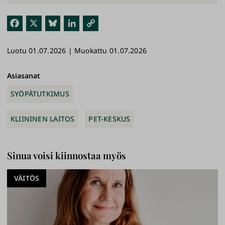
Fac
X
Blu
Link
Kop
ebo
esk
edI
ioi
Luotu 01.07.2026 | Muokattu 01.07.2026
ok
y
n
link
ki
Asiasanat
SYÖPÄTUTKIMUS
KLIININEN LAITOS
PET-KESKUS
Sinua voisi kiinnostaa myös
VÄITÖS