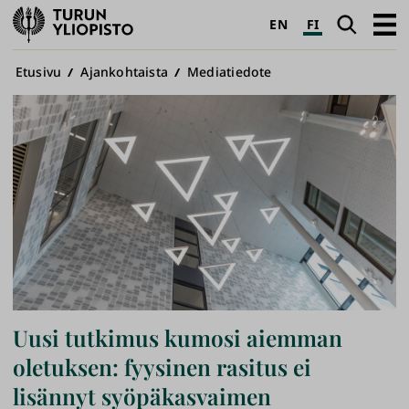
Turun
Haku
Avaa
EN
FI
yliopisto
pääva
Murupolku
Etusivu
Ajankohtaista
Mediatiedote
Uusi tutkimus kumosi aiemman
oletuksen: fyysinen rasitus ei
lisännyt syöpäkasvaimen