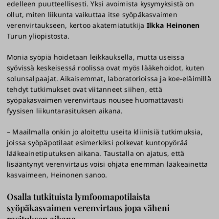
edelleen puutteellisesti. Yksi avoimista kysymyksistä on
ollut, miten liikunta vaikuttaa itse syöpäkasvaimen
verenvirtaukseen, kertoo akatemiatutkija
Ilkka Heinonen
Turun yliopistosta.
Monia syöpiä hoidetaan leikkauksella, mutta useissa
syövissä keskeisessä roolissa ovat myös lääkehoidot, kuten
solunsalpaajat. Aikaisemmat, laboratorioissa ja koe-eläimillä
tehdyt tutkimukset ovat viitanneet siihen, että
syöpäkasvaimen verenvirtaus nousee huomattavasti
fyysisen liikuntarasituksen aikana.
– Maailmalla onkin jo aloitettu useita kliinisiä tutkimuksia,
joissa syöpäpotilaat esimerkiksi polkevat kuntopyörää
lääkeainetiputuksen aikana. Taustalla on ajatus, että
lisääntynyt verenvirtaus voisi ohjata enemmän lääkeainetta
kasvaimeen, Heinonen sanoo.
Osalla tutkituista lymfoomapotilaista
syöpäkasvaimen verenvirtaus jopa väheni
rasituksen aikana