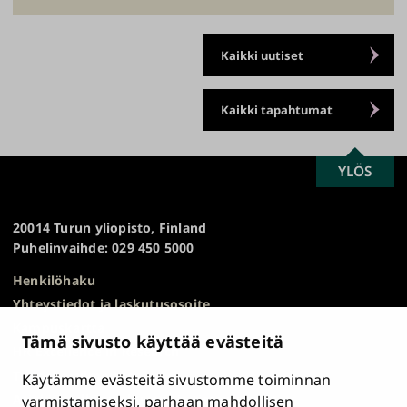
Kaikki uutiset
Kaikki tapahtumat
SCROLL
YLÖS
Turun
TO
yliopisto
TOP
20014 Turun yliopisto, Finland
Puhelinvaihde: 029 450 5000
Henkilöhaku
Yhteystiedot ja laskutusosoite
Kampuskartta
Tämä sivusto käyttää evästeitä
HR Excellence in Research
Tietosuojailmoitus
Käytämme evästeitä sivustomme toiminnan
Asiakirjajulkisuuskuvaus ja tietopyynnöt
varmistamiseksi, parhaan mahdollisen