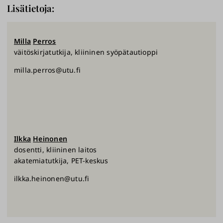
Lisätietoja:
Milla
Perros
väitöskirjatutkija, kliininen syöpätautioppi
milla.perros@utu.fi
Ilkka
Heinonen
dosentti, kliininen laitos
akatemiatutkija, PET-keskus
ilkka.heinonen@utu.fi