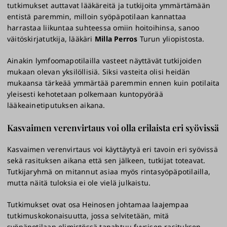
tutkimukset auttavat lääkäreitä ja tutkijoita ymmärtämään
entistä paremmin, milloin syöpäpotilaan kannattaa
harrastaa liikuntaa suhteessa omiin hoitoihinsa, sanoo
väitöskirjatutkija, lääkäri
Milla Perros
Turun yliopistosta.
Ainakin lymfoomapotilailla vasteet näyttävät tutkijoiden
mukaan olevan yksilöllisiä. Siksi vasteita olisi heidän
mukaansa tärkeää ymmärtää paremmin ennen kuin potilaita
yleisesti kehotetaan polkemaan kuntopyörää
lääkeainetiputuksen aikana.
Kasvaimen verenvirtaus voi olla erilaista eri syövissä
Kasvaimen verenvirtaus voi käyttäytyä eri tavoin eri syövissä
sekä rasituksen aikana että sen jälkeen, tutkijat toteavat.
Tutkijaryhmä on mitannut asiaa myös rintasyöpäpotilailla,
mutta näitä tuloksia ei ole vielä julkaistu.
Tutkimukset ovat osa Heinosen johtamaa laajempaa
tutkimuskokonaisuutta, jossa selvitetään, mitä
syöpäpotilaan elimistössä tapahtuu fyysisen rasituksen