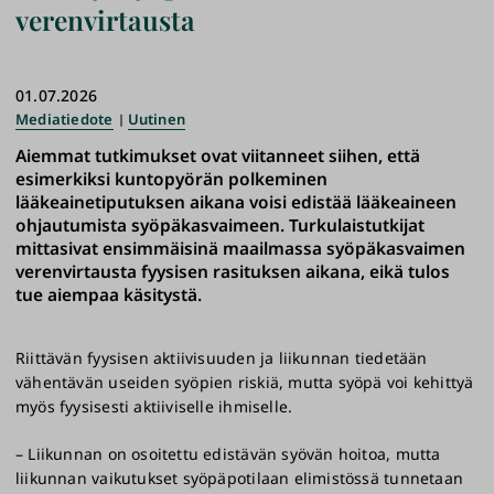
verenvirtausta
01.07.2026
Mediatiedote
Uutinen
Aiemmat tutkimukset ovat viitanneet siihen, että
esimerkiksi kuntopyörän polkeminen
lääkeainetiputuksen aikana voisi edistää lääkeaineen
ohjautumista syöpäkasvaimeen. Turkulaistutkijat
mittasivat ensimmäisinä maailmassa syöpäkasvaimen
verenvirtausta fyysisen rasituksen aikana, eikä tulos
tue aiempaa käsitystä.
Riittävän fyysisen aktiivisuuden ja liikunnan tiedetään
vähentävän useiden syöpien riskiä, mutta syöpä voi kehittyä
myös fyysisesti aktiiviselle ihmiselle.
­­– Liikunnan on osoitettu edistävän syövän hoitoa, mutta
liikunnan vaikutukset syöpäpotilaan elimistössä tunnetaan