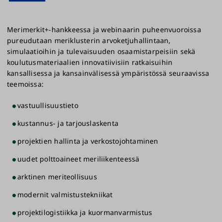
Merimerkit+-hankkeessa ja webinaarin puheenvuoroissa
pureudutaan meriklusterin arvoketjuhallintaan,
simulaatioihin ja tulevaisuuden osaamistarpeisiin sekä
koulutusmateriaalien innovatiivisiin ratkaisuihin
kansallisessa ja kansainvälisessä ympäristössä seuraavissa
teemoissa:
vastuullisuustieto
kustannus- ja tarjouslaskenta
projektien hallinta ja verkostojohtaminen
uudet polttoaineet meriliikenteessä
arktinen meriteollisuus
modernit valmistustekniikat
projektilogistiikka ja kuormanvarmistus