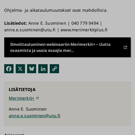
Ohjelma- ja aikataulumuutokset ovat mahdollisia.
Lisätiedot:
Anne E. Suominen | 040 779 9494 |
anne.e.suominen@utu.fi | www.merimerkitplus.fi
Ilmoittautuminen webinaariin Merimerkit+ – Uutta
osaamista ja uusia osaajia mer…
Fac
X
Blu
Link
Kop
ebo
esk
edI
ioi
ok
y
n
link
LISÄTIETOJA
ki
Merimerkit+
Anne E. Suominen
anne.e.suominen@utu.fi