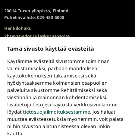
yliopisto
TOP
20014 Turun yliopisto, Finland
Puhelinvaihde: 029 450 5000
Henkilöhaku
Yhteystiedot ja laskutusosoite
Kampuskartta
Tämä sivusto käyttää evästeitä
HR Excellence in Research
Tietosuojailmoitus
Käytämme evästeitä sivustomme toiminnan
Asiakirjajulkisuuskuvaus ja tietopyynnöt
varmistamiseksi, parhaan mahdollisen
käyttökokemuksen takaamiseksi sekä
Väärinkäytösepäilyt
hyödyntääksemme kolmansien osapuolien
Saavutettavuusseloste
palveluita sivustomme kehittämiseksi sekä
Palaute
viestinnän ja mainonnan kohdentamiseksi.
Intranet ja sähköiset työkalut
Lisätietoja tietojesi käytöstä verkkosivuillamme
Evästeasetukset
löydät
tietosuojailmoituksestamme
. Jos haluat
muuttaa evästeasetuksia myöhemmin, voit palata
Turun
Turun
Turun
Turun
Turun
Turun
niihin sivuston alatunnisteessa olevan linkin
Päävalikko
yliopisto
yliopisto
yliopisto
yliopisto
yliopisto
yliopisto
ETUSIVU
kautta.