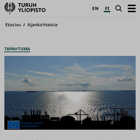
Turun
Haku
Avaa
EN
FI
yliopisto
pääva
Murupolku
Etusivu
Ajankohtaista
TAPAHTUMA