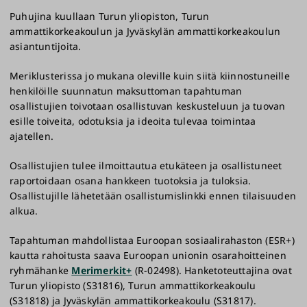
Puhujina kuullaan Turun yliopiston, Turun
ammattikorkeakoulun ja Jyväskylän ammattikorkeakoulun
asiantuntijoita.
Meriklusterissa jo mukana oleville kuin siitä kiinnostuneille
henkilöille suunnatun maksuttoman tapahtuman
osallistujien toivotaan osallistuvan keskusteluun ja tuovan
esille toiveita, odotuksia ja ideoita tulevaa toimintaa
ajatellen.
Osallistujien tulee ilmoittautua etukäteen ja osallistuneet
raportoidaan osana hankkeen tuotoksia ja tuloksia.
Osallistujille lähetetään osallistumislinkki ennen tilaisuuden
alkua.
Tapahtuman mahdollistaa Euroopan sosiaalirahaston (ESR+)
kautta rahoitusta saava Euroopan unionin osarahoitteinen
ryhmähanke
Merimerkit+
(R-02498). Hanketoteuttajina ovat
Turun yliopisto (S31816), Turun ammattikorkeakoulu
(S31818) ja Jyväskylän ammattikorkeakoulu (S31817).