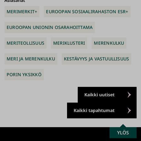
Asiasanat
MERIMERKIT+
EUROOPAN SOSIAALIRAHASTON ESR+
EUROOPAN UNIONIN OSARAHOITTAMA
MERITEOLLISUUS
MERIKLUSTERI
MERENKULKU
MERI JA MERENKULKU
KESTÄVYYS JA VASTUULLISUUS
PORIN YKSIKKÖ
Kaikki uutiset
Kaikki tapahtumat
SCROLL
YLÖS
Turun
TO