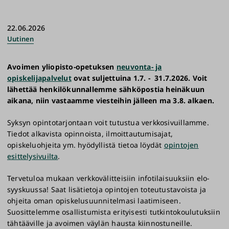
22.06.2026
Uutinen
Avoimen yliopisto-opetuksen
neuvonta- ja
opiskelijapalvelut
ovat suljettuina 1.7. - 31.7.2026. Voit
lähettää henkilökunnallemme sähköpostia heinäkuun
aikana, niin vastaamme viesteihin jälleen ma 3.8. alkaen.
Syksyn opintotarjontaan voit tutustua verkkosivuillamme.
Tiedot alkavista opinnoista, ilmoittautumisajat,
opiskeluohjeita ym. hyödyllistä tietoa löydät
opintojen
esittelysivuilta
.
Tervetuloa mukaan verkkovälitteisiin infotilaisuuksiin elo-
syyskuussa! Saat lisätietoja opintojen toteutustavoista ja
ohjeita oman opiskelusuunnitelmasi laatimiseen.
Suosittelemme osallistumista erityisesti tutkintokoulutuksiin
tähtääville ja avoimen väylän hausta kiinnostuneille.