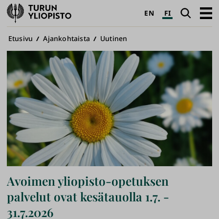
Turun
Haku
Avaa
EN
FI
yliopisto
pääva
Murupolku
Etusivu
Ajankohtaista
Uutinen
Avoimen yliopisto-opetuksen
palvelut ovat kesätauolla 1.7. -
31.7.2026