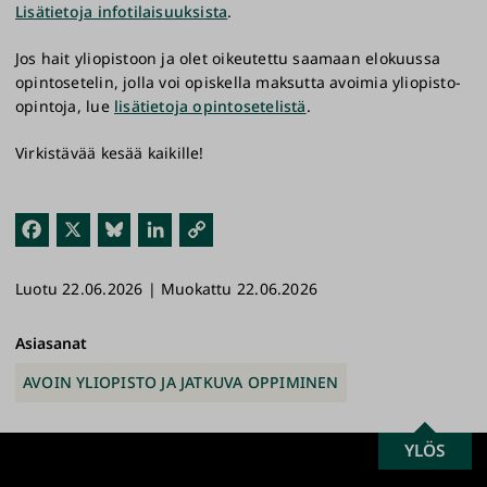
Lisätietoja infotilaisuuksista
.
Jos hait yliopistoon ja olet oikeutettu saamaan elokuussa
opintosetelin, jolla voi opiskella maksutta avoimia yliopisto-
opintoja, lue
lisätietoja opintosetelistä
.
Virkistävää kesää kaikille!
Fac
X
Blu
Link
Kop
ebo
esk
edI
ioi
Luotu 22.06.2026 | Muokattu 22.06.2026
ok
y
n
link
ki
Asiasanat
AVOIN YLIOPISTO JA JATKUVA OPPIMINEN
SCROLL
YLÖS
Turun
TO
yliopisto