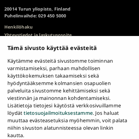
TOP
20014 Turun yliopisto, Finland
Puhelinvaihde: 029 450 5000
Henkilöhaku
Yhteystiedot ja laskutusosoite
Kampuskartta
Tämä sivusto käyttää evästeitä
HR Excellence in Research
Tietosuojailmoitus
Käytämme evästeitä sivustomme toiminnan
Asiakirjajulkisuuskuvaus ja tietopyynnöt
varmistamiseksi, parhaan mahdollisen
käyttökokemuksen takaamiseksi sekä
Väärinkäytösepäilyt
hyödyntääksemme kolmansien osapuolien
Saavutettavuusseloste
palveluita sivustomme kehittämiseksi sekä
Palaute
viestinnän ja mainonnan kohdentamiseksi.
Intranet ja sähköiset työkalut
Lisätietoja tietojesi käytöstä verkkosivuillamme
Evästeasetukset
löydät
tietosuojailmoituksestamme
. Jos haluat
muuttaa evästeasetuksia myöhemmin, voit palata
Turun
Turun
Turun
Turun
Turun
Turun
niihin sivuston alatunnisteessa olevan linkin
Päävalikko
yliopisto
yliopisto
yliopisto
yliopisto
yliopisto
yliopisto
ETUSIVU
kautta.
alatunnisteessa