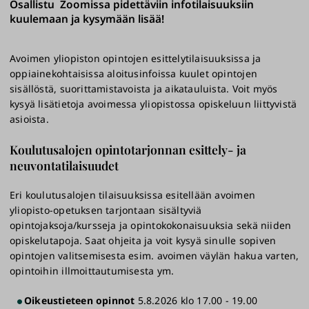
Osallistu Zoomissa pidettäviin infotilaisuuksiin
kuulemaan ja kysymään lisää!
Avoimen yliopiston opintojen esittelytilaisuuksissa ja
oppiainekohtaisissa aloitusinfoissa kuulet opintojen
sisällöstä, suorittamistavoista ja aikatauluista. Voit myös
kysyä lisätietoja avoimessa yliopistossa opiskeluun liittyvistä
asioista.
Koulutusalojen opintotarjonnan esittely- ja
neuvontatilaisuudet
Eri koulutusalojen tilaisuuksissa esitellään avoimen
yliopisto-opetuksen tarjontaan sisältyviä
opintojaksoja/kursseja ja opintokokonaisuuksia sekä niiden
opiskelutapoja. Saat ohjeita ja voit kysyä sinulle sopiven
opintojen valitsemisesta esim. avoimen väylän hakua varten,
opintoihin illmoittautumisesta ym.
Oikeustieteen opinnot
5.8.2026 klo 17.00 - 19.00