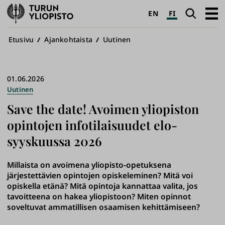
Turun
Haku
Avaa
EN
FI
yliopisto
pääva
Murupolku
Etusivu
Ajankohtaista
Uutinen
01.06.2026
Uutinen
Save the date! Avoimen yliopiston
opintojen infotilaisuudet elo-​
syyskuussa 2026
Millaista on avoimena yliopisto-opetuksena
järjestettävien opintojen opiskeleminen? Mitä voi
opiskella etänä? Mitä opintoja kannattaa valita, jos
tavoitteena on hakea yliopistoon? Miten opinnot
soveltuvat ammatillisen osaamisen kehittämiseen?