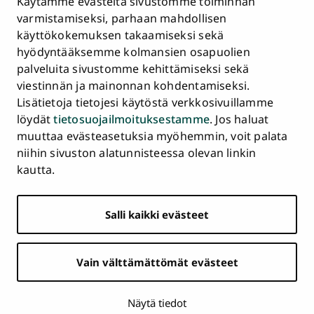
Käytämme evästeitä sivustomme toiminnan
Asiakirjajulkisuuskuvaus ja tietopyynnöt
varmistamiseksi, parhaan mahdollisen
käyttökokemuksen takaamiseksi sekä
Väärinkäytösepäilyt
hyödyntääksemme kolmansien osapuolien
Saavutettavuusseloste
palveluita sivustomme kehittämiseksi sekä
Palaute
viestinnän ja mainonnan kohdentamiseksi.
Intranet ja sähköiset työkalut
Lisätietoja tietojesi käytöstä verkkosivuillamme
Evästeasetukset
löydät
tietosuojailmoituksestamme
. Jos haluat
muuttaa evästeasetuksia myöhemmin, voit palata
Turun
Turun
Turun
Turun
Turun
Turun
niihin sivuston alatunnisteessa olevan linkin
Päävalikko
yliopisto
yliopisto
yliopisto
yliopisto
yliopisto
yliopisto
ETUSIVU
kautta.
alatunnisteessa
Facebookissa
Instagramissa
Blueskyssa
YouTubessa
LinkedInissä
TikTokissa
OPISKELIJAKSI
Salli kaikki evästeet
TUTKIMUS
YHTEISTYÖ
Vain välttämättömät evästeet
YLIOPISTO
AJANKOHTAISTA
Näytä tiedot