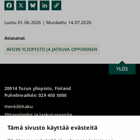
Fac
X
Blu
Link
Kop
ebo
esk
edI
ioi
Luotu 01.06.2026 | Muokattu 14.07.2026
ok
y
n
link
ki
Asiasanat
AVOIN YLIOPISTO JA JATKUVA OPPIMINEN
SCROLL
YLÖS
Turun
TO
yliopisto
TOP
20014 Turun yliopisto, Finland
Puhelinvaihde: 029 450 5000
Henkilöhaku
Yhteystiedot ja laskutusosoite
Kampuskartta
Tämä sivusto käyttää evästeitä
HR Excellence in Research
Tietosuojailmoitus