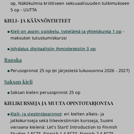
op, Näkökulmia kriittiseen seksuaalisuuden tutkimukseen
5 op - UUTTA
KIELI- JA KÄÄNNÖSTIETEET
Kieli on avain: opiskelu, työelämä ja yhteiskunta 1 op
-
maksuton tutustumiskurssi
Johdatus digitaalisiin ihmistieteisiin 3 op
Ranska
Perusopinnot 25 op (ei järjestetä lukuvuonna 2026 - 2027)
Saksan kieli
Saksan kielen perusopinnot 25 op
KIELIKURSSEJA JA MUUTA OPINTOTARJONTAA
Kieli- ja viestintäopinnot
: eri kielten alkeis- ja
jatkokursseja sekä liikeviestinnän kursseja, Suomi
vieraana kielenä: Let's Start! Introduction to Finnish
Studies 1 ECTS, Finnish 1 4 ECTS, Finnish 2 4 ECTS