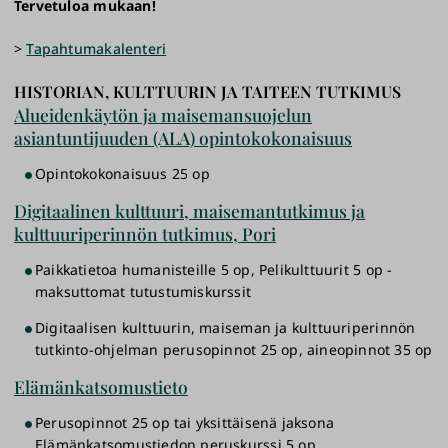
Tervetuloa mukaan!
>
Tapahtumakalenteri
HISTORIAN, KULTTUURIN JA TAITEEN TUTKIMUS
Alueidenkäytön ja maisemansuojelun
asiantuntijuuden (ALA) opintokokonaisuus
Opintokokonaisuus 25 op
Digitaalinen kulttuuri, maisemantutkimus ja
kulttuuriperinnön tutkimus, Pori
Paikkatietoa humanisteille 5 op,
Pelikulttuurit 5 op -
maksuttomat tutustumiskurssit
Digitaalisen kulttuurin, maiseman ja kulttuuriperinnön
tutkinto-ohjelman perusopinnot 25 op, aineopinnot 35 op
Elämänkatsomustieto
Perusopinnot 25 op tai yksittäisenä jaksona
Elämänkatsomustiedon peruskurssi 5 op