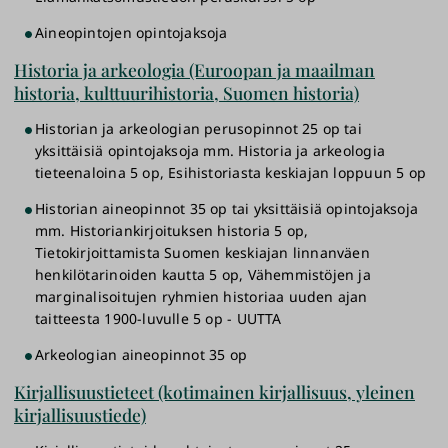
Aineopintojen opintojaksoja
Historia ja arkeologia (Euroopan ja maailman
historia, kulttuurihistoria, Suomen historia)
Historian ja arkeologian perusopinnot 25 op tai
yksittäisiä opintojaksoja mm. Historia ja arkeologia
tieteenaloina 5 op, Esihistoriasta keskiajan loppuun 5 op
Historian aineopinnot 35 op tai yksittäisiä opintojaksoja
mm. Historiankirjoituksen historia 5 op,
Tietokirjoittamista Suomen keskiajan linnanväen
henkilötarinoiden kautta 5 op, Vähemmistöjen ja
marginalisoitujen ryhmien historiaa uuden ajan
taitteesta 1900-luvulle 5 op - UUTTA
Arkeologian aineopinnot 35 op
Kirjallisuustieteet (kotimainen kirjallisuus, yleinen
kirjallisuustiede)