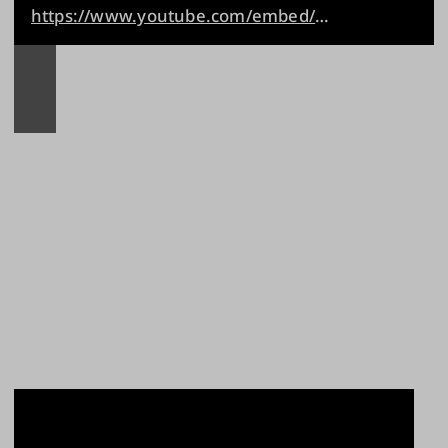
https://www.youtube.com/embed/f7hS0BoqVUg?si=yu008NJU_mdsbcOI