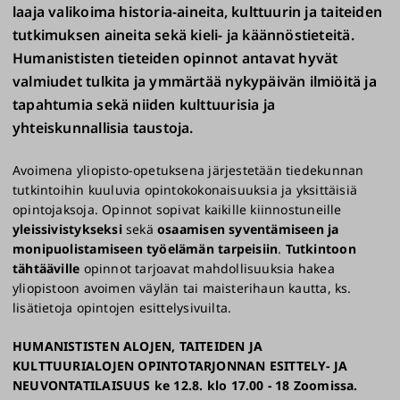
laaja valikoima historia-aineita, kulttuurin ja taiteiden
tutkimuksen aineita sekä kieli- ja käännöstieteitä.
Humanististen tieteiden opinnot antavat hyvät
valmiudet tulkita ja ymmärtää nykypäivän ilmiöitä ja
tapahtumia sekä niiden kulttuurisia ja
yhteiskunnallisia taustoja.
Avoimena yliopisto-opetuksena järjestetään tiedekunnan
tutkintoihin kuuluvia opintokokonaisuuksia ja yksittäisiä
opintojaksoja. Opinnot sopivat kaikille kiinnostuneille
yleissivistykseksi
sekä
osaamisen syventämiseen ja
monipuolistamiseen työelämän tarpeisiin
.
Tutkintoon
tähtääville
opinnot tarjoavat mahdollisuuksia hakea
yliopistoon avoimen väylän tai maisterihaun kautta, ks.
lisätietoja opintojen esittelysivuilta.
HUMANISTISTEN ALOJEN, TAITEIDEN JA
KULTTUURIALOJEN OPINTOTARJONNAN ESITTELY- JA
NEUVONTATILAISUUS ke 12.8. klo 17.00 - 18 Zoomissa.