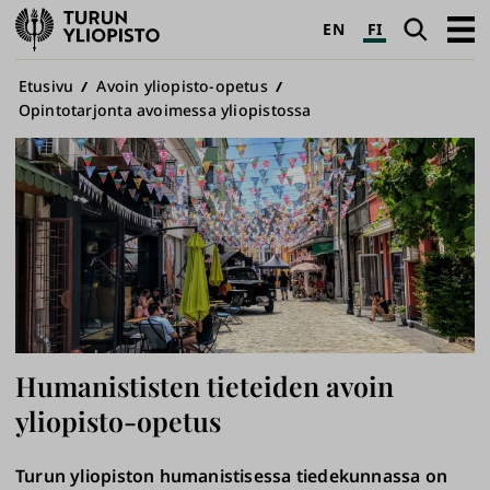
Turun
Haku
Avaa
EN
FI
yliopisto
pääva
Murupolku
Etusivu
Avoin yliopisto-opetus
Opintotarjonta avoimessa yliopistossa
Humanististen tieteiden avoin
yliopisto-opetus
Turun yliopiston humanistisessa tiedekunnassa on