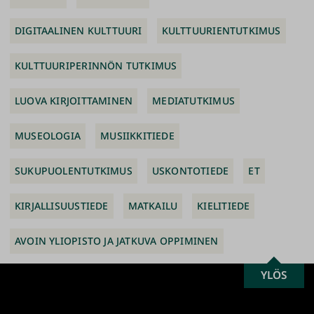
DIGITAALINEN KULTTUURI
KULTTUURIENTUTKIMUS
KULTTUURIPERINNÖN TUTKIMUS
LUOVA KIRJOITTAMINEN
MEDIATUTKIMUS
MUSEOLOGIA
MUSIIKKITIEDE
SUKUPUOLENTUTKIMUS
USKONTOTIEDE
ET
KIRJALLISUUSTIEDE
MATKAILU
KIELITIEDE
AVOIN YLIOPISTO JA JATKUVA OPPIMINEN
SCROLL
YLÖS
Turun
TO
yliopisto
TOP