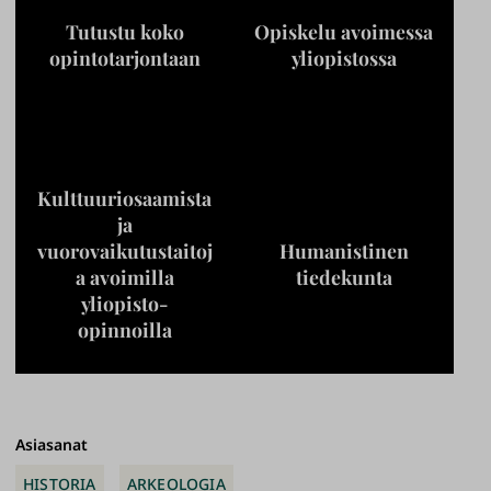
Tutustu koko
Opiskelu avoimessa
opintotarjontaan
yliopistossa
Kulttuuriosaamista
ja
vuorovaikutustaitoj
Humanistinen
a avoimilla
tiedekunta
yliopisto-
opinnoilla
Asiasanat
HISTORIA
ARKEOLOGIA