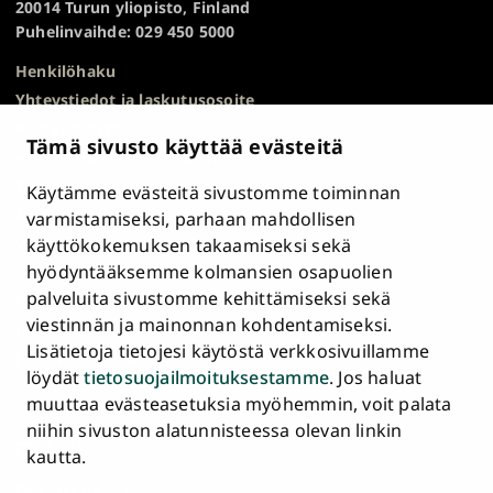
20014 Turun yliopisto, Finland
Puhelinvaihde: 029 450 5000
Henkilöhaku
Yhteystiedot ja laskutusosoite
Kampuskartta
Tämä sivusto käyttää evästeitä
HR Excellence in Research
Tietosuojailmoitus
Käytämme evästeitä sivustomme toiminnan
Asiakirjajulkisuuskuvaus ja tietopyynnöt
varmistamiseksi, parhaan mahdollisen
käyttökokemuksen takaamiseksi sekä
Väärinkäytösepäilyt
hyödyntääksemme kolmansien osapuolien
Saavutettavuusseloste
palveluita sivustomme kehittämiseksi sekä
Palaute
viestinnän ja mainonnan kohdentamiseksi.
Intranet ja sähköiset työkalut
Lisätietoja tietojesi käytöstä verkkosivuillamme
Evästeasetukset
löydät
tietosuojailmoituksestamme
. Jos haluat
muuttaa evästeasetuksia myöhemmin, voit palata
Turun
Turun
Turun
Turun
Turun
Turun
niihin sivuston alatunnisteessa olevan linkin
Päävalikko
yliopisto
yliopisto
yliopisto
yliopisto
yliopisto
yliopisto
ETUSIVU
kautta.
alatunnisteessa
Facebookissa
Instagramissa
Blueskyssa
YouTubessa
LinkedInissä
TikTokissa
OPISKELIJAKSI