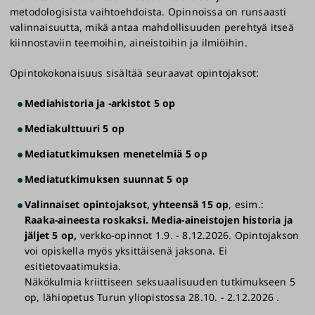
>
Ilmoittautuminen 10.8. - 6.9.2026
metodologisista vaihtoehdoista. Opinnoissa on runsaasti
valinnaisuutta, mikä antaa mahdollisuuden perehtyä itseä
Opinto-oikeuden saaneille lähetetään
kiinnostaviin teemoihin, aineistoihin ja ilmiöihin.
sähköpostiviesti, jossa ovat ohjeet opintojen
aloittamiseen.
Opintokokonaisuus sisältää seuraavat opintojaksot:
Mediahistoria ja -arkistot 5 op
Mediakulttuuri 5 op
Mediatutkimuksen menetelmiä 5 op
Mediatutkimuksen suunnat 5 op
Valinnaiset opintojaksot, yhteensä 15 op
, esim.:
Raaka-aineesta roskaksi. Media-aineistojen historia ja
jäljet 5 op,
verkko-opinnot 1.9. - 8.12.2026. Opintojakson
voi opiskella myös yksittäisenä jaksona. Ei
esitietovaatimuksia.
Näkökulmia kriittiseen seksuaalisuuden tutkimukseen 5
op, lähiopetus Turun yliopistossa 28.10. - 2.12.2026 .