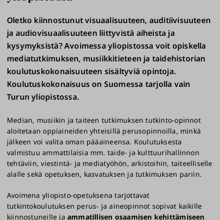
Oletko kiinnostunut visuaalisuuteen, auditiivisuuteen
ja audiovisuaalisuuteen liittyvistä aiheista ja
kysymyksistä? Avoimessa yliopistossa voit opiskella
mediatutkimuksen, musiikkitieteen ja taidehistorian
koulutuskokonaisuuteen sisältyviä opintoja.
Koulutuskokonaisuus on Suomessa tarjolla vain
Turun yliopistossa.
Median, musiikin ja taiteen tutkimuksen tutkinto-opinnot
aloitetaan oppiaineiden yhteisillä perusopinnoilla, minkä
jälkeen voi valita oman pääaineensa. Koulutuksesta
valmistuu ammattilaisia mm. taide- ja kulttuurihallinnon
tehtäviin, viestintä- ja mediatyöhön, arkistoihin, taiteelliselle
alalle sekä opetuksen, kasvatuksen ja tutkimuksen pariin.
Avoimena yliopisto-opetuksena tarjottavat
tutkintokoulutuksen perus- ja aineopinnot sopivat kaikille
kiinnostuneille ja
ammatillisen osaamisen kehittämiseen