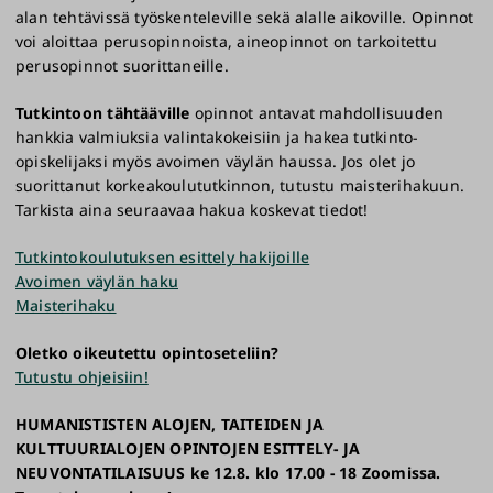
alan tehtävissä työskenteleville sekä alalle aikoville. Opinnot
voi aloittaa perusopinnoista, aineopinnot on tarkoitettu
perusopinnot suorittaneille.
Tutkintoon tähtääville
opinnot antavat mahdollisuuden
hankkia valmiuksia valintakokeisiin ja hakea tutkinto-
opiskelijaksi myös avoimen väylän haussa. Jos olet jo
suorittanut korkeakoulututkinnon, tutustu maisterihakuun.
Tarkista aina seuraavaa hakua koskevat tiedot!
Tutkintokoulutuksen esittely hakijoille
Avoimen väylän haku
Maisterihaku
Oletko oikeutettu opintoseteliin?
Tutustu ohjeisiin!
HUMANISTISTEN ALOJEN, TAITEIDEN JA
KULTTUURIALOJEN OPINTOJEN ESITTELY- JA
NEUVONTATILAISUUS ke 12.8. klo 17.00 - 18 Zoomissa.