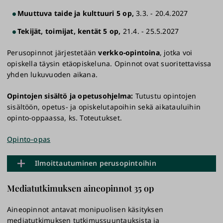
Muuttuva taide ja kulttuuri 5 op,
3.3. - 20.4.2027
Tekijät, toimijat, kentät 5 op,
21.4. - 25.5.2027
Perusopinnot järjestetään
verkko-opintoina
, jotka voi
opiskella täysin etäopiskeluna. Opinnot ovat suoritettavissa
yhden lukuvuoden aikana.
Opintojen sisältö ja opetusohjelma:
Tutustu opintojen
sisältöön, opetus- ja opiskelutapoihin sekä aikatauluihin
opinto-oppaassa, ks. Toteutukset.
Opinto-opas
Ilmoittautuminen perusopintoihin
Mediatutkimuksen aineopinnot 35 op
Kiintiö 50 opiskelijaa, valinta
ilmoittautumisjärjestyksessä.
Aineopinnot antavat monipuolisen käsityksen
mediatutkimuksen tutkimussuuntauksista ja