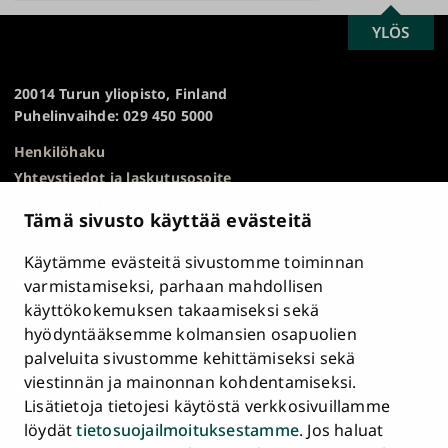
SCROLL
YLÖS
Turun
TO
yliopisto
TOP
20014 Turun yliopisto, Finland
Puhelinvaihde: 029 450 5000
Henkilöhaku
Yhteystiedot ja laskutusosoite
Kampuskartta
Tämä sivusto käyttää evästeitä
HR Excellence in Research
Tietosuojailmoitus
Käytämme evästeitä sivustomme toiminnan
Asiakirjajulkisuuskuvaus ja tietopyynnöt
varmistamiseksi, parhaan mahdollisen
käyttökokemuksen takaamiseksi sekä
Väärinkäytösepäilyt
hyödyntääksemme kolmansien osapuolien
Saavutettavuusseloste
palveluita sivustomme kehittämiseksi sekä
Palaute
viestinnän ja mainonnan kohdentamiseksi.
Intranet ja sähköiset työkalut
Lisätietoja tietojesi käytöstä verkkosivuillamme
Evästeasetukset
löydät
tietosuojailmoituksestamme
. Jos haluat