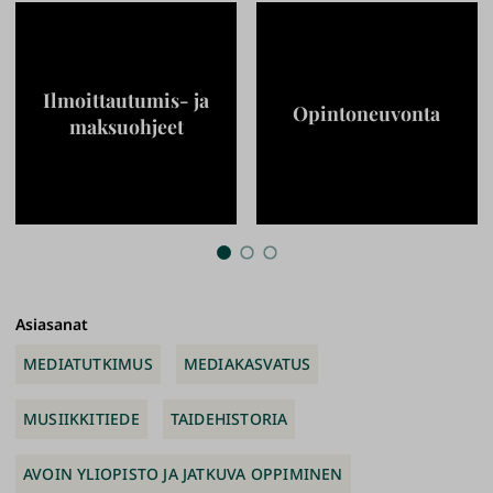
suoritus. Kiintiö 5 opiskelijaa, oppiaine vastaa
opiskelijavalinnasta.
>
Ilmoittautuminen 10.8. - 31.8.2026
Ilmoittautumis- ja
Opintoneuvonta
maksuohjeet
Opinto-oikeuden saaneille lähetetään
sähköpostiviesti, jossa ovat ohjeet opintojen
aloittamiseen.
Asiasanat
MEDIATUTKIMUS
MEDIAKASVATUS
MUSIIKKITIEDE
TAIDEHISTORIA
AVOIN YLIOPISTO JA JATKUVA OPPIMINEN