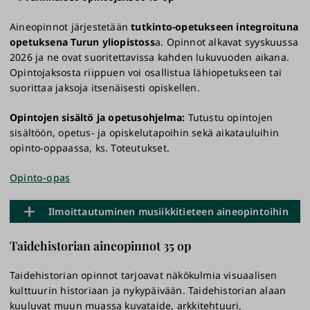
Aineopinnot järjestetään
tutkinto-opetukseen
integroituna
opetuksena Turun yliopistoss
a. Opinnot alkavat syyskuussa
2026 ja ne ovat suoritettavissa kahden lukuvuoden aikana.
Opintojaksosta riippuen voi osallistua lähiopetukseen tai
suorittaa jaksoja itsenäisesti opiskellen.
Opintojen sisältö ja opetusohjelma:
Tutustu opintojen
sisältöön, opetus- ja opiskelutapoihin sekä aikatauluihin
opinto-oppaassa, ks. Toteutukset.
Opinto-opas
Ilmoittautuminen musiikkitieteen aineopintoihin
Taidehistorian aineopinnot 35 op
Esitietovaatimukset: Edellytyksenä on perusopintojen
suoritus. Kiintiö 5 opiskelijaa, oppiaine vastaa
Taidehistorian opinnot tarjoavat näkökulmia visuaalisen
opiskelijavalinnasta.
kulttuurin historiaan ja nykypäivään. Taidehistorian alaan
kuuluvat muun muassa kuvataide, arkkitehtuuri,