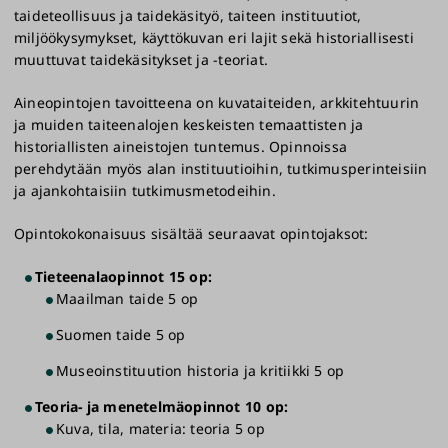
>
Ilmoittautuminen 10.8. - 31.8.2026
taideteollisuus ja taidekäsityö, taiteen instituutiot,
miljöökysymykset, käyttökuvan eri lajit sekä historiallisesti
Opinto-oikeuden saaneille lähetetään
muuttuvat taidekäsitykset ja -teoriat.
sähköpostiviesti, jossa ovat ohjeet opintojen
aloittamiseen.
Aineopintojen tavoitteena on kuvataiteiden, arkkitehtuurin
ja muiden taiteenalojen keskeisten temaattisten ja
historiallisten aineistojen tuntemus. Opinnoissa
perehdytään myös alan instituutioihin, tutkimusperinteisiin
ja ajankohtaisiin tutkimusmetodeihin.
Opintokokonaisuus sisältää seuraavat opintojaksot:
Tieteenalaopinnot 15 op:
Maailman taide 5 op
Suomen taide 5 op
Museoinstituution historia ja kritiikki 5 op
Teoria- ja menetelmäopinnot 10 op:
Kuva, tila, materia: teoria 5 op