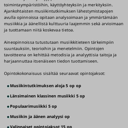
opiskelijavalinnasta. Raaka-aineesta roskalle -jaksolla
toimintaympäristöihin, käyttöyhteyksiin ja merkityksiin.
ei ole esitietovaatimuksia.
Ajankohtaisten musiikintutkimuksen lähestymistapojen
avulla opinnoissa opitaan analysoimaan ja ymmärtämään
> I
lmoittautuminen aineopintoihin 10.8. - 31.8.2026
musiikkia ja äänellistä kulttuuria laajemmin sekä arvioimaan
ja tuottamaan niitä koskevaa tietoa.
>
Ilmoittautuminen Raaka-aineesta roskaksi -jaksolle
10.8. - 17.9.2026
Aineopinnoissa tutustutaan musiikkitieteen tärkeimpiin
suuntauksiin, teorioihin ja menetelmiin. Opintojen
>
Ilmoittautuminen Näkökulmia kriittiseen
tavoitteena on kehittää metodisia ja analyyttisia taitoja ja
seksuaalisuuden tutkimukseen -jaksolle 10.8. -
harjaannuttaa itsenäiseen tiedon tuottamiseen.
25.10.2026
Opintokokonaisuus sisältää seuraavat opintojaksot:
Opinto-oikeuden saaneille lähetetään
sähköpostiviesti, jossa ovat ohjeet opintojen
Musiikintutkimuksen aloja 5 op op
aloittamiseen.
Länsimainen klassinen musiikki 5 op
Populaarimusiikki 5 op
Musiikin ja äänen analyysi op
Valinnaiset opintojaksot 15 op