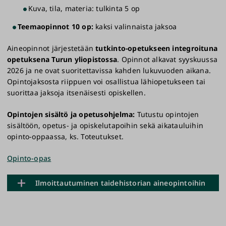
Kuva, tila, materia: tulkinta 5 op
Teemaopinnot 10 op:
kaksi valinnaista jaksoa
Aineopinnot järjestetään
tutkinto-opetukseen integroituna
opetuksena Turun yliopistossa
. Opinnot alkavat syyskuussa
2026 ja ne ovat suoritettavissa kahden lukuvuoden aikana.
Opintojaksosta riippuen voi osallistua lähiopetukseen tai
suorittaa jaksoja itsenäisesti opiskellen.
Opintojen sisältö ja opetusohjelma:
Tutustu opintojen
sisältöön, opetus- ja opiskelutapoihin sekä aikatauluihin
opinto-oppaassa, ks. Toteutukset.
Opinto-opas
Ilmoittautuminen taidehistorian aineopintoihin
Esitietovaatimukset: Edellytyksenä on perusopintojen