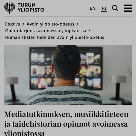
Turun
Haku
Avaa
EN
FI
yliopisto
pääva
Murupolku
Etusivu
Avoin yliopisto-opetus
Opintotarjonta avoimessa yliopistossa
Humanististen tieteiden avoin yliopisto-opetus
Mediatutkimuksen, musiikkitieteen
ja taidehistorian opinnot avoimessa
yliopistossa