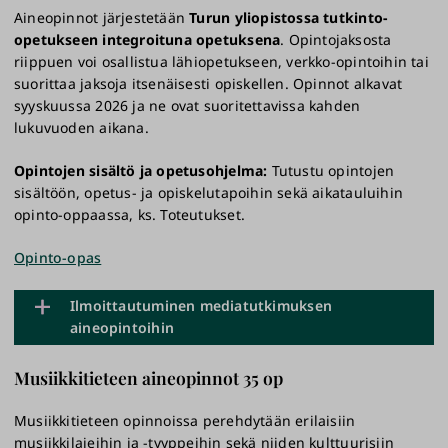
Aineopinnot järjestetään
Turun yliopistossa
tutkinto-
opetukseen
integroituna opetuksena
. Opintojaksosta
riippuen voi osallistua lähiopetukseen, verkko-opintoihin tai
suorittaa jaksoja itsenäisesti opiskellen. Opinnot alkavat
syyskuussa 2026 ja ne ovat suoritettavissa kahden
lukuvuoden aikana.
Opintojen sisältö ja opetusohjelma:
Tutustu opintojen
sisältöön, opetus- ja opiskelutapoihin sekä aikatauluihin
opinto-oppaassa, ks. Toteutukset.
Opinto-opas
Ilmoittautuminen mediatutkimuksen
aineopintoihin
Musiikkitieteen aineopinnot 35 op
Esitietovaatimukset: Edellytyksenä aineopintoihin (35
op) ilmoittautumiselle on perusopintojen suoritus.
Musiikkitieteen opinnoissa perehdytään erilaisiin
Kiintiö 5 opiskelijaa, oppiaine vastaa
musiikkilajeihin ja -tyyppeihin sekä niiden kulttuurisiin