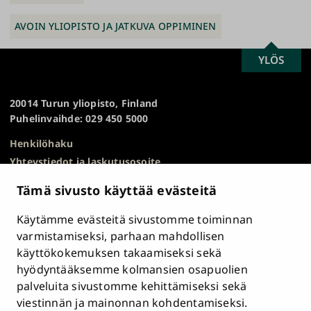
AVOIN YLIOPISTO JA JATKUVA OPPIMINEN
SCROLL
YLÖS
Turun
TO
yliopisto
TOP
20014 Turun yliopisto, Finland
Puhelinvaihde: 029 450 5000
Henkilöhaku
Yhteystiedot ja laskutusosoite
Kampuskartta
Tämä sivusto käyttää evästeitä
HR Excellence in Research
Tietosuojailmoitus
Käytämme evästeitä sivustomme toiminnan
Asiakirjajulkisuuskuvaus ja tietopyynnöt
varmistamiseksi, parhaan mahdollisen
käyttökokemuksen takaamiseksi sekä
Väärinkäytösepäilyt
hyödyntääksemme kolmansien osapuolien
Saavutettavuusseloste
palveluita sivustomme kehittämiseksi sekä
Palaute
viestinnän ja mainonnan kohdentamiseksi.
Intranet ja sähköiset työkalut