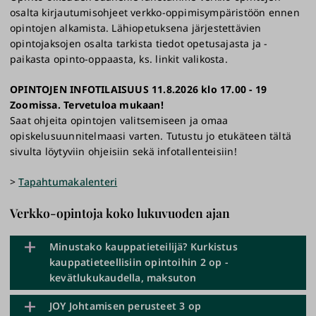
osalta kirjautumisohjeet verkko-oppimisympäristöön ennen
opintojen alkamista. Lähiopetuksena järjestettävien
opintojaksojen osalta tarkista tiedot opetusajasta ja -
paikasta opinto-oppaasta, ks. linkit valikosta.
OPINTOJEN INFOTILAISUUS 11.8.2026 klo 17.00 - 19
Zoomissa. Tervetuloa mukaan!
Saat ohjeita opintojen valitsemiseen ja omaa
opiskelusuunnitelmaasi varten. Tutustu jo etukäteen tältä
sivulta löytyviin ohjeisiin sekä infotallenteisiin!
>
Tapahtumakalenteri
Verkko-opintoja koko lukuvuoden ajan
Minustako kauppatieteilijä? Kurkistus
kauppatieteellisiin opintoihin 2 op -
kevätlukukaudella, maksuton
JOY Johtamisen perusteet 3 op