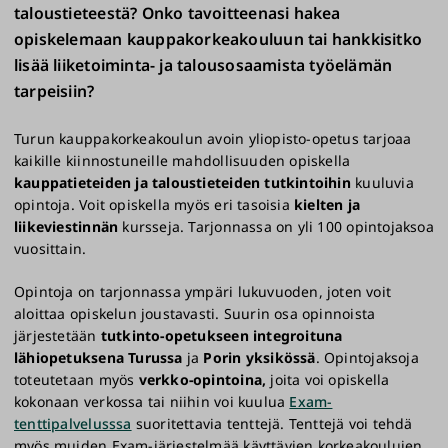
taloustieteestä? Onko tavoitteenasi hakea
opiskelemaan kauppakorkeakouluun tai hankkisitko
lisää liiketoiminta- ja talousosaamista työelämän
tarpeisiin?
Turun kauppakorkeakoulun avoin yliopisto-opetus tarjoaa
kaikille kiinnostuneille mahdollisuuden opiskella
kauppatieteiden ja taloustieteiden tutkintoihin
kuuluvia
opintoja. Voit opiskella myös eri tasoisia
kielten ja
liikeviestinnän
kursseja. Tarjonnassa on yli 100 opintojaksoa
vuosittain.
Opintoja on tarjonnassa ympäri lukuvuoden, joten voit
aloittaa opiskelun joustavasti. Suurin osa opinnoista
järjestetään
tutkinto-opetukseen integroituna
lähiopetuksena Turussa
ja
Porin yksikössä
.
Opintojaksoja
toteutetaan myös
verkko-opintoina,
joita voi opiskella
kokonaan verkossa tai niihin voi kuulua
Exam-
tenttipalvelusssa
suoritettavia tenttejä. Tenttejä voi tehdä
myös muiden Exam-järjestelmää käyttävien korkeakoulujen