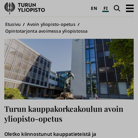
Turun
Haku
Avaa
EN
FI
yliopisto
pääva
Murupolku
Etusivu
Avoin yliopisto-opetus
Opintotarjonta avoimessa yliopistossa
Turun kauppakorkeakoulun avoin
yliopisto-opetus
Oletko kiinnostunut kauppatieteistä ja