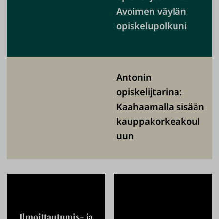
Avoimen väylän
opiskelupolkuni
Antonin
opiskelijtarina:
Kaahaamalla sisään
kauppakorkeakoul
uun
Ilmoittautumis- ja