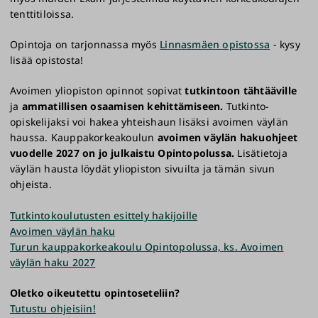
tenttitiloissa.
Opintoja on tarjonnassa myös
Linnasmäen opistossa
- kysy
lisää opistosta!
Avoimen yliopiston opinnot sopivat
tutkintoon tähtääville
ja
ammatillisen osaamisen kehittämiseen.
Tutkinto-
opiskelijaksi voi hakea yhteishaun lisäksi avoimen väylän
haussa. Kauppakorkeakoulun
avoimen väylän hakuohjeet
vuodelle 2027 on jo julkaistu Opintopolussa.
Lisätietoja
väylän hausta löydät yliopiston sivuilta ja tämän sivun
ohjeista.
Tutkintokoulutusten esittely hakijoille
Avoimen väylän haku
Turun kauppakorkeakoulu Opintopolussa, ks. Avoimen
väylän haku 2027
Oletko oikeutettu opintoseteliin?
Tutustu ohjeisiin!