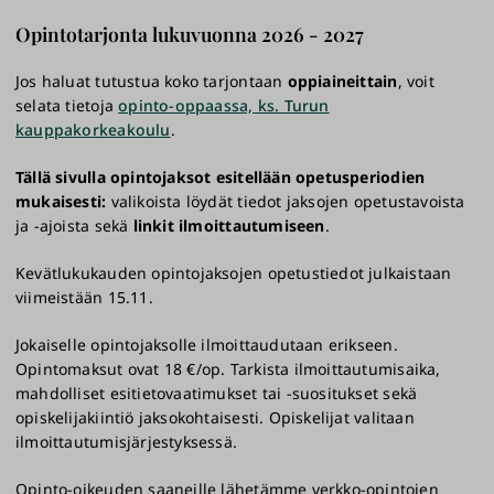
Opintotarjonta lukuvuonna 2026 - 2027
Jos haluat tutustua koko tarjontaan
oppiaineittain
, voit
selata tietoja
opinto-oppaassa, ks. Turun
kauppakorkeakoulu
.
Tällä sivulla opintojaksot esitellään
opetusperiodien
mukaisesti:
valikoista löydät
tiedot jaksojen opetustavoista
ja -ajoista sekä
linkit ilmoittautumiseen
.
Kevätlukukauden opintojaksojen opetustiedot julkaistaan
viimeistään 15.11.
Jokaiselle opintojaksolle ilmoittaudutaan erikseen.
Opintomaksut ovat 18 €/op. Tarkista ilmoittautumisaika,
mahdolliset esitietovaatimukset tai -suositukset sekä
opiskelijakiintiö jaksokohtaisesti. Opiskelijat valitaan
ilmoittautumisjärjestyksessä.
Opinto-oikeuden saaneille lähetämme verkko-opintojen